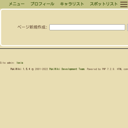
メニュー
プロフィール
キャラリスト
スポットリスト
ページ新規作成:
Site admin:
loxia
PukiWiki 1.5.4
© 2001-2022
PukiWiki Development Team
. Powered by PHP 7.2.9. HTML co