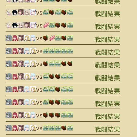
戦闘結果
vs
戦闘結果
vs
戦闘結果
vs
戦闘結果
vs
戦闘結果
vs
戦闘結果
vs
戦闘結果
vs
戦闘結果
vs
戦闘結果
vs
戦闘結果
vs
戦闘結果