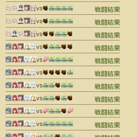
vs
戦闘結果
vs
戦闘結果
vs
戦闘結果
vs
戦闘結果
vs
戦闘結果
vs
戦闘結果
vs
戦闘結果
vs
戦闘結果
vs
戦闘結果
vs
戦闘結果
vs