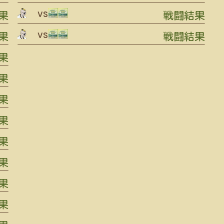
vs
果
戦闘結果
vs
果
戦闘結果
果
果
果
果
果
果
果
果