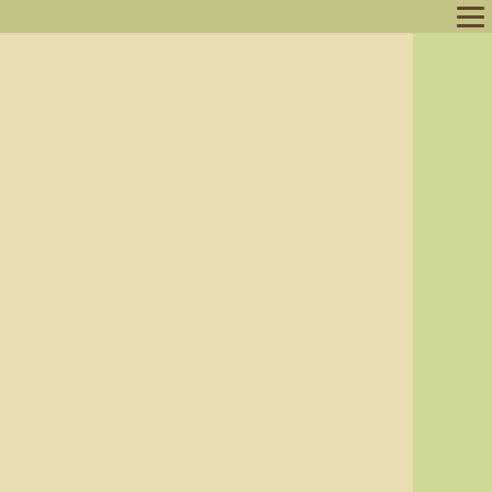
ログイン
ログアウト