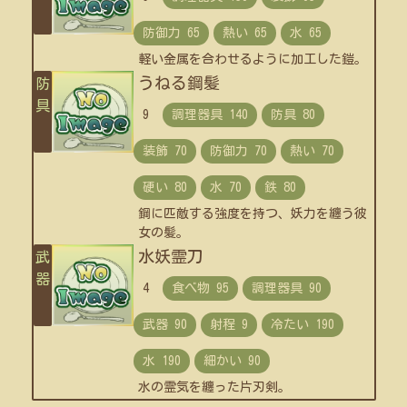
軽い金属を合わせるように加工した鎧。
うねる鋼髪
防
具
9
鋼に匹敵する強度を持つ、妖力を纏う彼
女の髪。
水妖霊刀
武
器
4
水の霊気を纏った片刃剣。