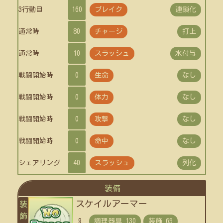
3行動目
160
ブレイク
連鎖化
通常時
80
チャージ
打上
通常時
10
スラッシュ
水付与
戦闘開始時
0
生命
なし
戦闘開始時
0
体力
なし
戦闘開始時
0
攻撃
なし
戦闘開始時
0
命中
なし
シェアリング
40
スラッシュ
列化
装備
スケイルアーマー
装
飾
9