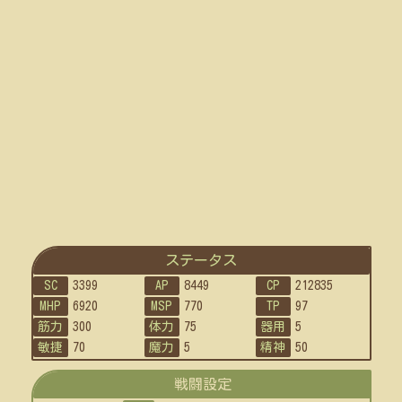
ステータス
SC
3399
AP
8449
CP
212835
MHP
6920
MSP
770
TP
97
筋力
300
体力
75
器用
5
敏捷
70
魔力
5
精神
50
戦闘設定