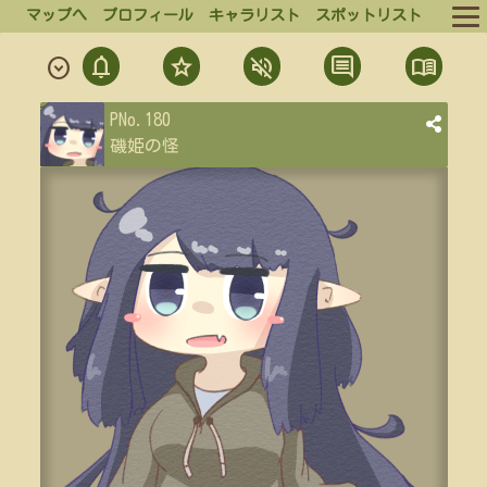
マップへ
プロフィール
キャラリスト
スポットリスト
notifications
star
volume_off
comment
menu_book
expand_circle_down
ルール
通
フ
ミ
発
結
PNo.180
ログイン
知
ォ
ュ
言
果
磯姫の怪
ロ
ー
一
一
ログアウト
ー
覧
覧
ト