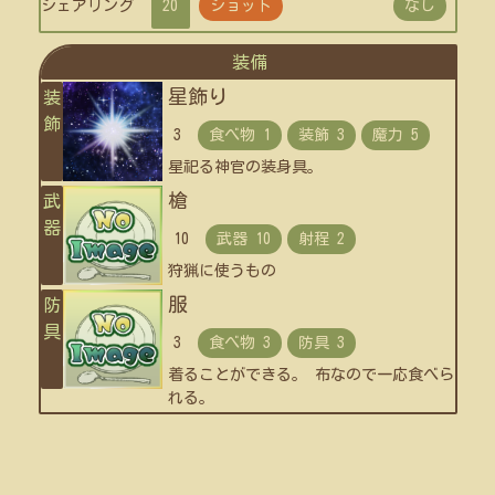
シェアリング
20
ショット
なし
装備
星飾り
装
飾
3
星祀る神官の装身具。
槍
武
器
10
狩猟に使うもの
服
防
具
3
着ることができる。 布なので一応食べら
れる。