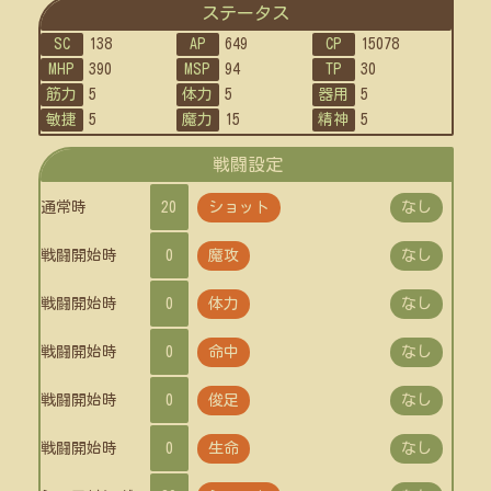
ステータス
SC
138
AP
649
CP
15078
MHP
390
MSP
94
TP
30
筋力
5
体力
5
器用
5
敏捷
5
魔力
15
精神
5
戦闘設定
通常時
20
ショット
なし
戦闘開始時
0
魔攻
なし
戦闘開始時
0
体力
なし
戦闘開始時
0
命中
なし
戦闘開始時
0
俊足
なし
戦闘開始時
0
生命
なし