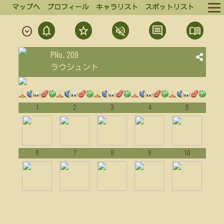
マップへ
プロフィール
キャラリスト
スポットリスト
notifications
star
volume_off
comment
menu_book
expand_circle_down
ルール
通
フ
ミ
発
結
PNo.209
ログイン
知
ォ
ュ
言
果
ラウシュント
ロ
ー
一
一
ログアウト
ー
覧
覧
ト
1
2
3
4
5
6
7
8
9
10