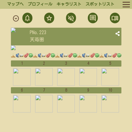
マップへ
プロフィール
キャラリスト
スポットリスト
notifications
star
volume_off
comment
menu_book
expand_circle_down
ルール
通
フ
ミ
発
結
PNo.223
ログイン
知
ォ
ュ
言
果
天苺圉
ロ
ー
一
一
ログアウト
ー
覧
覧
ト
1
2
3
4
5
6
7
8
9
10