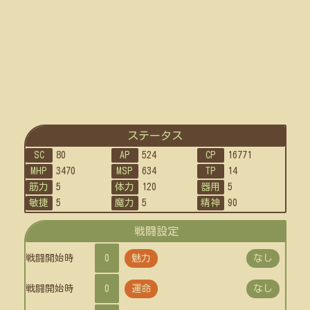
ステータス
SC
80
AP
524
CP
16771
MHP
3470
MSP
634
TP
14
筋力
5
体力
120
器用
5
敏捷
5
魔力
5
精神
90
戦闘設定
戦闘開始時
0
魅力
なし
戦闘開始時
0
運命
なし