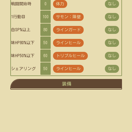
戦闘開始時
0
体力
なし
1行動目
100
サモン：障壁
なし
自SP%以上
80
ラインガード
なし
味HP80%以下
50
ラインヒール
なし
味HP50%以下
60
トリプルヒール
なし
シェアリング
50
ラインヒール
なし
装備