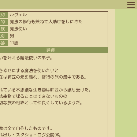
愛称
ルヴェル
ログイン
目的
魔法の修行も兼ねて人助けをしにきた
種族
魔法使い
ログアウト
性別
男
年齢
11歳
詳細
いを叶える魔法使いの弟子。
を幸せにする魔法を使いたいと
在は師匠の元を離れ、修行の旅の最中である。
れている不思議な生き物は師匠から譲り受けた。
法生物で喋ることはできないものの
切な旅の相棒として仲良くしているようだ。
─────────────────────
像は全て自作したものです。
れ出し・スクショ・ログ公開OK。