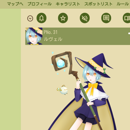
マップへ
プロフィール
キャラリスト
スポットリスト
ルール
notifications
star
volume_off
comment
menu_bo
expand_circle_down
通
フ
ミ
発
PNo.31
知
ォ
ュ
言
ルヴェル
ロ
ー
一
ー
覧
ト