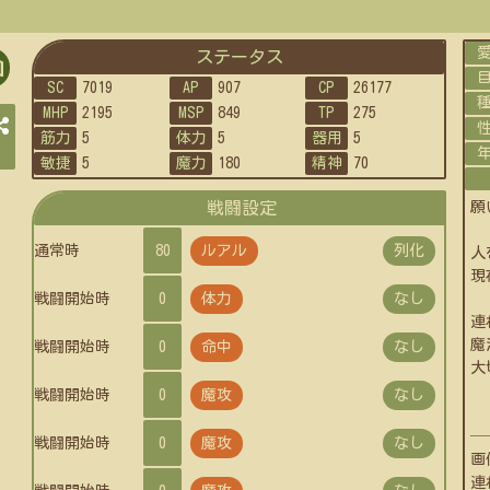
ステータス
ok
SC
7019
AP
907
CP
26177
結
MHP
2195
MSP
849
TP
275
果
筋力
5
体力
5
器用
5
一
敏捷
5
魔力
180
精神
70
覧
戦闘設定
願
通常時
80
ルアル
列化
人
現
戦闘開始時
0
体力
なし
連
魔
戦闘開始時
0
命中
なし
大
戦闘開始時
0
魔攻
なし
─
戦闘開始時
0
魔攻
なし
画
連