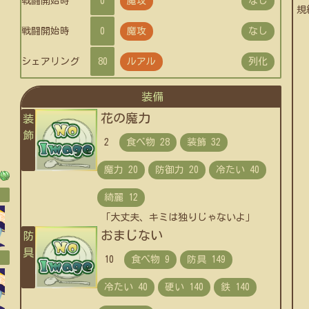
戦闘開始時
0
魔攻
なし
規
戦闘開始時
0
魔攻
なし
シェアリング
80
ルアル
列化
装備
花の魔力
装
飾
2
「大丈夫、キミは独りじゃないよ」
おまじない
防
具
10