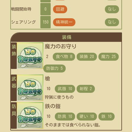
戦闘開始時
0
回避
なし
シェアリング
150
精神統一
なし
装備
魔力のお守り
装
飾
2
槍
武
器
10
狩猟に使うもの
鉄の鎧
防
具
10
そのままでは食べられない鎧。