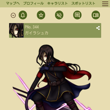
マップへ
プロフィール
キャラリスト
スポットリスト
notifications
star
volume_off
comment
menu_book
expand_circle_down
ルール
通
フ
ミ
発
結
PNo.344
ログイン
知
ォ
ュ
言
果
ガイラシュカ
ロ
ー
一
一
ログアウト
ー
覧
覧
ト