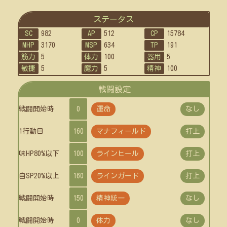
ステータス
SC
982
AP
512
CP
15784
MHP
3170
MSP
634
TP
191
筋力
5
体力
100
器用
5
敏捷
5
魔力
5
精神
100
戦闘設定
戦闘開始時
0
運命
なし
1行動目
160
マナフィールド
打上
味HP80%以下
100
ラインヒール
打上
自SP20%以上
160
ラインガード
打上
戦闘開始時
150
精神統一
なし
戦闘開始時
0
体力
なし