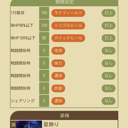
戦闘設定
1行動目
160
マナフィールド
打上
味HP80%以下
120
トリプルヒール
打上
味HP100%以下
80
クイックヒール
打上
戦闘開始時
0
生命
なし
戦闘開始時
0
体力
なし
戦闘開始時
0
運命
なし
戦闘開始時
0
防御
なし
シェアリング
0
運命
なし
装備
星飾り
装