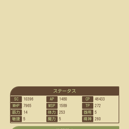
ステータス
SC
10396
AP
1480
CP
46433
MHP
7965
MSP
1589
TP
272
筋力
14
体力
253
器用
5
敏捷
5
魔力
5
精神
260