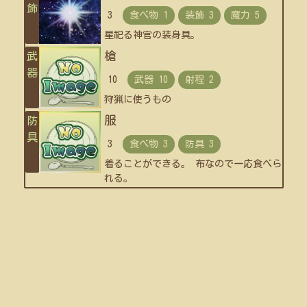
飾
3
星祀る神官の装身具。
槍
武
器
10
狩猟に使うもの
服
防
具
3
着ることができる。 布なので一応食べら
れる。