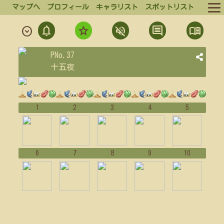
マップへ
プロフィール
キャラリスト
スポットリスト
notifications
star
volume_off
comment
menu_book
expand_circle_down
ルール
通
フ
ミ
発
結
PNo.37
ログイン
知
ォ
ュ
言
果
十五夜
ロ
ー
一
一
ログアウト
ー
覧
覧
ト
1
2
3
4
5
6
7
8
9
10