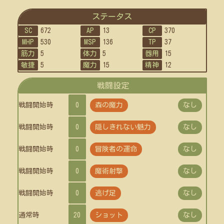
ステータス
SC
672
AP
13
CP
370
MHP
530
MSP
136
TP
37
筋力
5
体力
5
器用
15
敏捷
5
魔力
15
精神
12
戦闘設定
戦闘開始時
0
森の魔力
なし
戦闘開始時
0
隠しきれない魅力
なし
戦闘開始時
0
冒険者の運命
なし
戦闘開始時
0
魔術射撃
なし
戦闘開始時
0
逃げ足
なし
通常時
20
ショット
なし