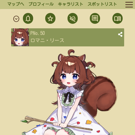
マップへ
プロフィール
キャラリスト
スポットリスト
notifications
star
volume_off
comment
menu_book
expand_circle_down
ルール
通
フ
ミ
発
結
PNo.50
ログイン
知
ォ
ュ
言
果
ロマニ・リース
ロ
ー
一
一
ログアウト
ー
覧
覧
ト