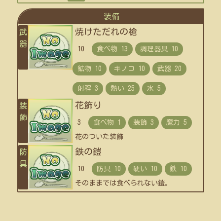
装備
焼けただれの槍
武
器
10
花飾り
装
飾
3
花のついた装飾
鉄の鎧
防
具
10
そのままでは食べられない鎧。