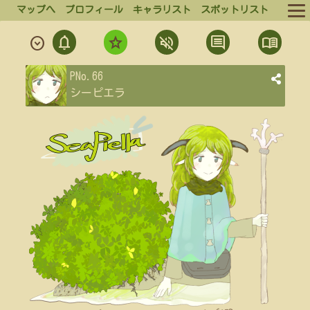
マップへ
プロフィール
キャラリスト
スポットリスト
notifications
star
volume_off
comment
menu_book
expand_circle_down
ルール
通
フ
ミ
発
結
PNo.66
ログイン
知
ォ
ュ
言
果
シーピエラ
ロ
ー
一
一
ログアウト
ー
覧
覧
ト