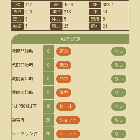
SC
112
AP
1604
CP
38251
MHP
690
MSP
218
TP
14
筋力
5
体力
5
器用
5
敏捷
5
魔力
35
精神
21
戦闘設定
戦闘開始時
0
魔攻
なし
戦闘開始時
0
魅力
なし
戦闘開始時
0
命中
なし
戦闘開始時
0
体力
なし
味HP50%以下
10
ヒール
なし
通常時
20
ショット
なし
シェアリング
20
ショット
なし