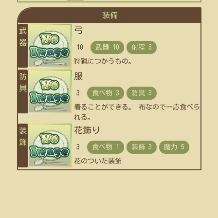
装備
弓
武
器
10
狩猟につかうもの。
服
防
具
3
着ることができる。 布なので一応食べら
れる。
花飾り
装
飾
3
花のついた装飾