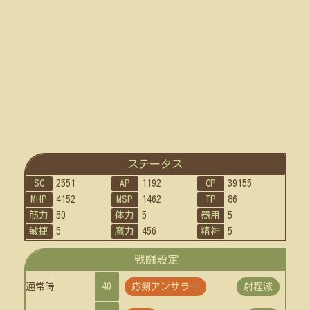
ステータス
SC
2551
AP
1192
CP
39155
MHP
4152
MSP
1462
TP
86
筋力
50
体力
5
器用
5
敏捷
5
魔力
456
精神
5
戦闘設定
通常時
40
応剣アンサラー
射程減