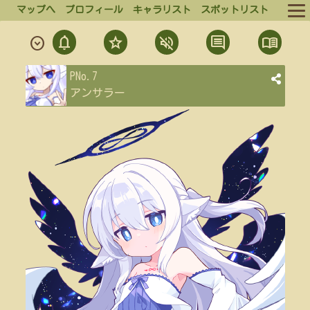
マップへ
プロフィール
キャラリスト
スポットリスト
notifications
star
volume_off
comment
menu_book
expand_circle_down
ルール
通
フ
ミ
発
結
PNo.7
ログイン
知
ォ
ュ
言
果
アンサラー
ロ
ー
一
一
ログアウト
ー
覧
覧
ト