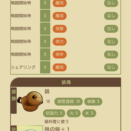
戦闘開始時
0
魔攻
なし
戦闘開始時
0
魔攻
なし
戦闘開始時
0
攻撃
なし
戦闘開始時
0
体力
なし
戦闘開始時
0
命中
なし
シェアリング
0
魔攻
なし
装備
鍋
装
飾
10
鍋料理に使う
鉄の鎧＋１
防