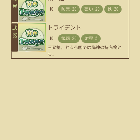
具
10
トライデント
武
器
10
三叉槍。とある国では海神の持ち物と
も。