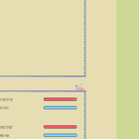
218/218
57/57
202/202
49/49