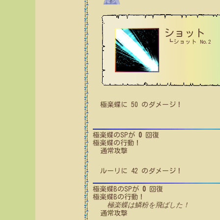
ショット
┗ショット No.2
極楽蝶
に
50
のダメージ！
極楽蝶
のSPが
0
回復
極楽蝶
の行動！
通常攻撃
ルーリ
に
42
のダメージ！
極楽蝶B
のSPが
0
回復
極楽蝶B
の行動！
極楽蝶は鱗粉を飛ばした！
通常攻撃