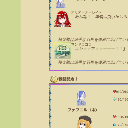
アリア・ティレイト
「みんな！ 準備は良いかしら
極楽蝶は派手な羽根を優雅に広げてい
マンドラゴラ
「キヤァァアァァーーー！！」
極楽蝶は派手な羽根を優雅に広げてい
戦闘開始！
910/910
186/186
ファフニル（中）
1380/13
170/170