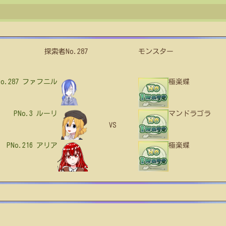
探索者No.287
モンスター
No.287
ファフニル
極楽蝶
PNo.3
ルーリ
マンドラゴラ
VS
PNo.216
アリア
極楽蝶