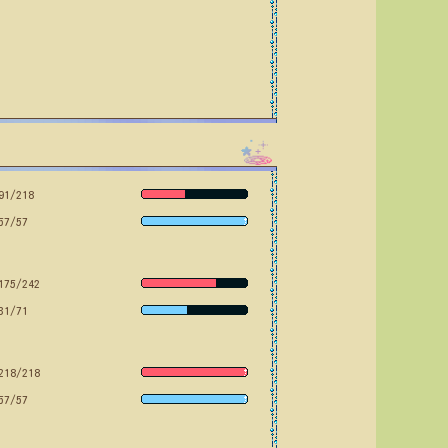
91/218
57/57
175/242
31/71
218/218
57/57