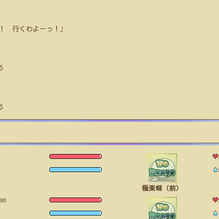
！ 行くわよーっ！」
る
る
極楽蝶（前）
80