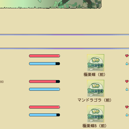
極楽蝶（前）
80
マンドラゴラ（前）
極楽蝶B（前）