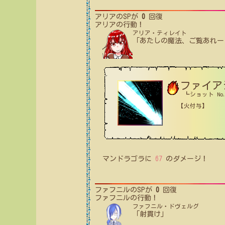
アリア
のSPが
0
回復
アリア
の行動！
アリア・ティレイト
「あたしの魔法、ご覧あれー
ファイア
┗ショット No.
【火付与】
マンドラゴラ
に
67
のダメージ！
ファフニル
のSPが
0
回復
ファフニル
の行動！
ファフニル・ドヴェルグ
「射貫け」