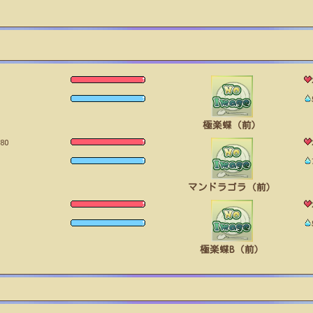
極楽蝶（前）
80
マンドラゴラ（前）
極楽蝶B（前）