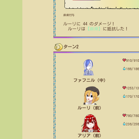
麻痺付与
ルーリ
に
44
のダメージ！
ルーリ
は
【麻痺】
に
抵抗
した！
ターン2
910/910
166/186
ファフニル（中）
1253/13
170/170
ルーリ（前）
780/780
236/256
アリア（前）