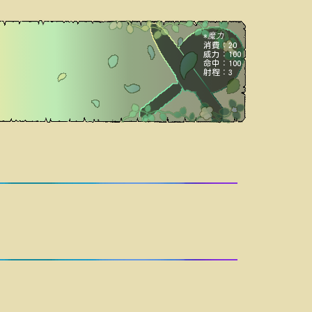
魔力
*
消費：20
威力：100
命中：100
射程：3