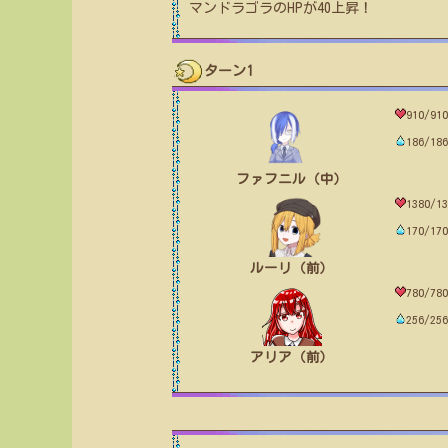
マンドラゴラ
のHPが
40
上昇！
ターン1
910/910
186/186
ファフニル（中）
1380/13
170/170
ルーリ（前）
780/780
256/256
アリア（前）