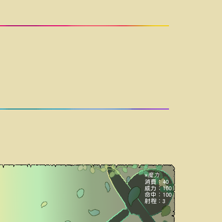
魔力
*
消費：40
威力：100
命中：100
射程：3