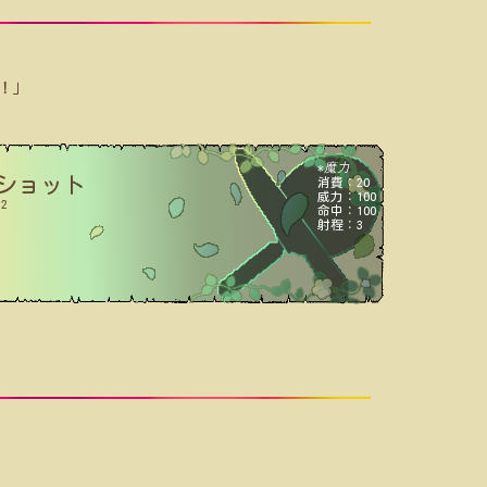
！」
魔力
*
ショット
消費：20
威力：100
2
命中：100
射程：3