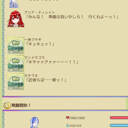
アリア・ティレイト
「みんな！ 準備は良いかしら！ 行くわよーっ！」
一角ウサギ
「キュキュッ！」
マンドラゴラ
「キヤァァアァァーーー！！」
タチウオ
「近寄らば
…
…
斬ッ！」
戦闘開始！
2000/2000
410/410