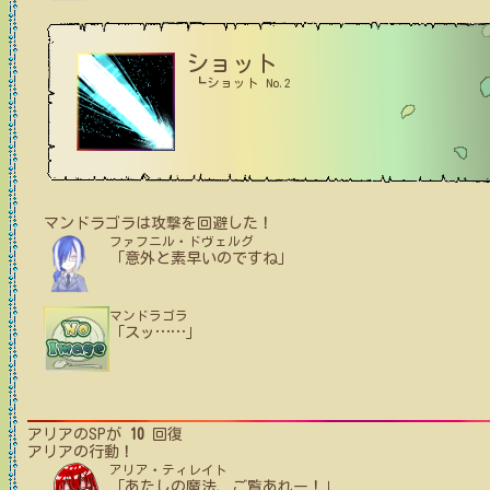
ショット
┗ショット No.2
マンドラゴラ
は攻撃を回避した！
ファフニル・ドヴェルグ
「意外と素早いのですね」
マンドラゴラ
「スッ
…
…
」
アリア
のSPが
10
回復
アリア
の行動！
アリア・ティレイト
「あたしの魔法、ご覧あれー！」