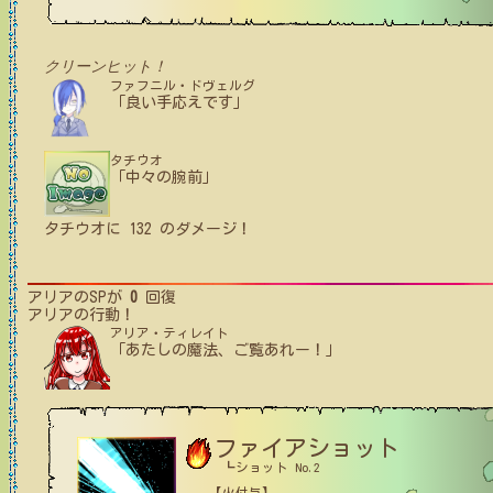
クリーンヒット！
ファフニル・ドヴェルグ
「良い手応えです」
タチウオ
「中々の腕前」
タチウオ
に
132
のダメージ！
アリア
のSPが
0
回復
アリア
の行動！
アリア・ティレイト
「あたしの魔法、ご覧あれー！」
ファイアショット
┗ショット No.2
【火付与】