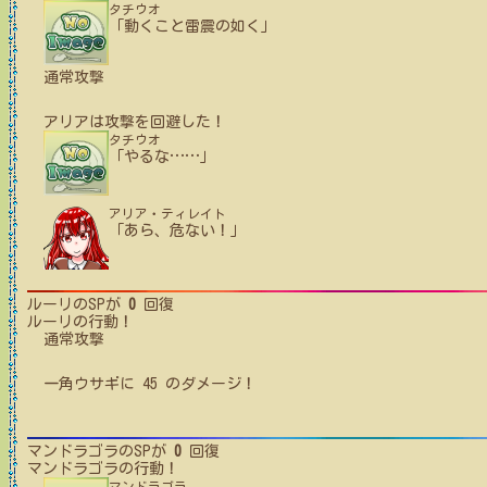
タチウオ
「動くこと雷震の如く」
通常攻撃
アリア
は攻撃を回避した！
タチウオ
「やるな
…
…
」
アリア・ティレイト
「あら、危ない！」
ルーリ
のSPが
0
回復
ルーリ
の行動！
通常攻撃
一角ウサギ
に
45
のダメージ！
マンドラゴラ
のSPが
0
回復
マンドラゴラ
の行動！
マンドラゴラ