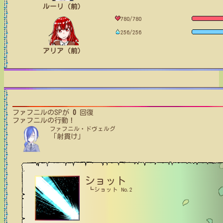
ルーリ（前）
780/780
256/256
アリア（前）
ファフニル
のSPが
0
回復
ファフニル
の行動！
ファフニル・ドヴェルグ
「射貫け」
ショット
┗ショット No.2