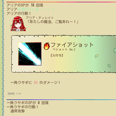
アリア
のSPが
10
回復
アリア
は痺れている
…
…
！
(1)
アリア
の行動！
アリア・ティレイト
「あたしの魔法、ご覧あれー！」
ファイアショット
┗ショット No.2
【火付与】
一角ウサギ
に
59
のダメージ！
【麻痺】1→0
一角ウサギ
のSPが
0
回復
一角ウサギ
の行動！
通常攻撃