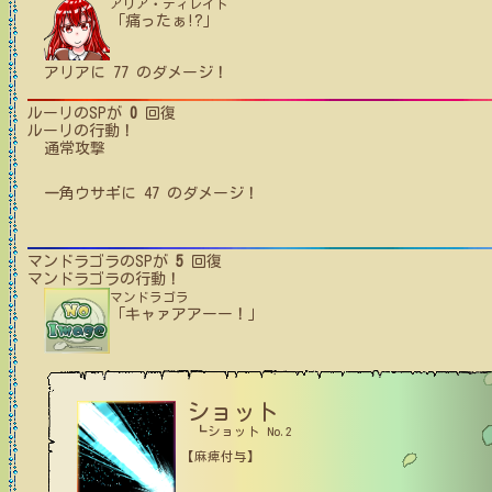
アリア・ティレイト
「痛ったぁ!?」
アリア
に
77
のダメージ！
ルーリ
のSPが
0
回復
ルーリ
の行動！
通常攻撃
一角ウサギ
に
47
のダメージ！
マンドラゴラ
のSPが
5
回復
マンドラゴラ
の行動！
マンドラゴラ
「キャァアアーー！」
ショット
┗ショット No.2
【麻痺付与】