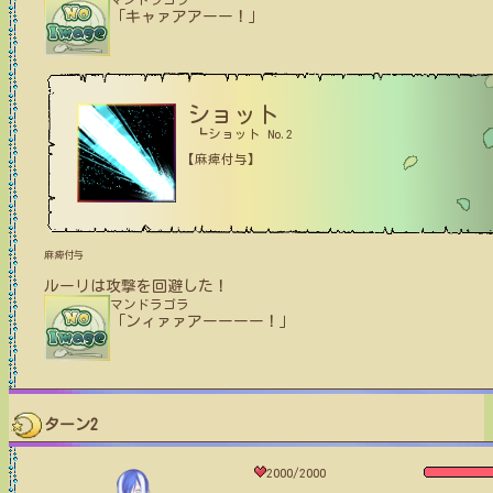
「キャァアアーー！」
ショット
┗ショット No.2
【麻痺付与】
麻痺付与
ルーリ
は攻撃を回避した！
マンドラゴラ
「ンィァァアーーーー！」
ターン2
2000/2000