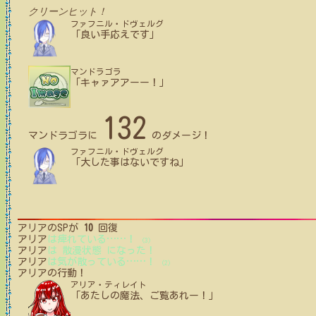
クリーンヒット！
ファフニル・ドヴェルグ
「良い手応えです」
マンドラゴラ
「キャァアアーー！」
132
マンドラゴラ
に
のダメージ！
ファフニル・ドヴェルグ
「大した事はないですね」
アリア
のSPが
10
回復
アリア
は痺れている
…
…
！
(3)
アリア
は 散漫状態 になった！
アリア
は気が散っている
…
…
！
(2)
アリア
の行動！
アリア・ティレイト
「あたしの魔法、ご覧あれー！」