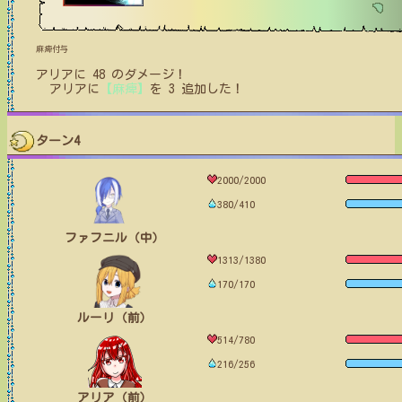
麻痺付与
アリア
に
48
のダメージ！
アリア
に
【麻痺】
を
3
追加した！
ターン4
2000/2000
380/410
ファフニル（中）
1313/1380
170/170
ルーリ（前）
514/780
216/256
アリア（前）