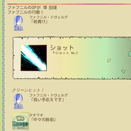
ファフニル
のSPが
15
回復
ファフニル
の行動！
ファフニル・ドヴェルグ
「射貫け」
ショット
┗ショット No.2
クリーンヒット！
ファフニル・ドヴェルグ
「良い手応えです」
タチウオ
「中々の腕前」