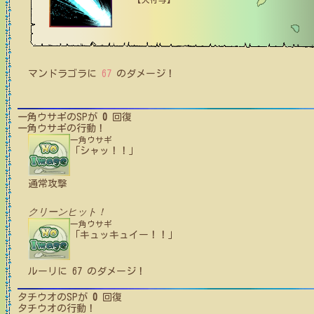
マンドラゴラ
に
67
のダメージ！
一角ウサギ
のSPが
0
回復
一角ウサギ
の行動！
一角ウサギ
「シャッ！！」
通常攻撃
クリーンヒット！
一角ウサギ
「キュッキュイー！！」
ルーリ
に
67
のダメージ！
タチウオ
のSPが
0
回復
タチウオ
の行動！