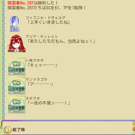
探索者No.287
は勝利した！
探索者No.287たちはSCを61、TPを1取得！
ファフニル・ドヴェルグ
「上手くいきましたね」
アリア・ティレイト
「あたしたちだもん、当然よねっ！」
一角ウサギ
「キュゥ〜
…
…
」
マンドラゴラ
「ア
…
…
…
…
」
タチウオ
「一生の不覚ッ
…
…
！」
終了時