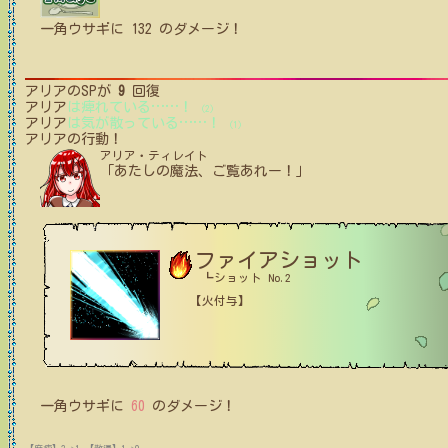
一角ウサギ
に
132
のダメージ！
アリア
のSPが
9
回復
アリア
は痺れている
…
…
！
(2)
アリア
は気が散っている
…
…
！
(1)
アリア
の行動！
アリア・ティレイト
「あたしの魔法、ご覧あれー！」
ファイアショット
┗ショット No.2
【火付与】
一角ウサギ
に
60
のダメージ！