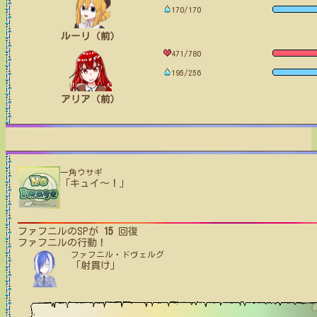
170/170
ルーリ（前）
471/780
195/256
アリア（前）
一角ウサギ
「キュイ〜！」
ファフニル
のSPが
15
回復
ファフニル
の行動！
ファフニル・ドヴェルグ
「射貫け」