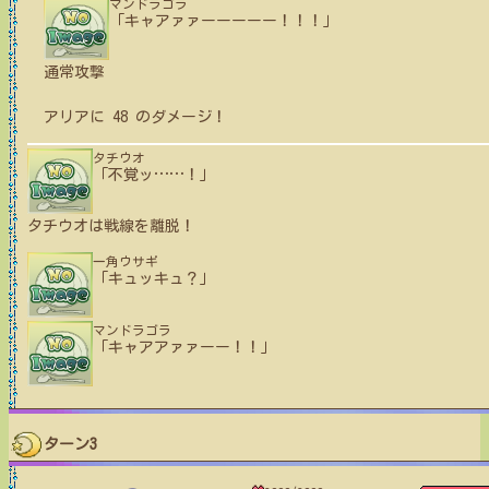
マンドラゴラ
「キャアァァーーーーー！！！」
通常攻撃
アリア
に
48
のダメージ！
タチウオ
「不覚ッ
…
…
！」
タチウオ
は戦線を離脱！
一角ウサギ
「キュッキュ？」
マンドラゴラ
「キャアアァァーー！！」
ターン3