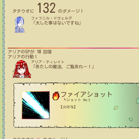
132
タチウオ
に
のダメージ！
ファフニル・ドヴェルグ
「大した事はないですね」
アリア
のSPが
10
回復
アリア
の行動！
アリア・ティレイト
「あたしの魔法、ご覧あれー！」
ファイアショット
┗ショット No.2
【火付与】