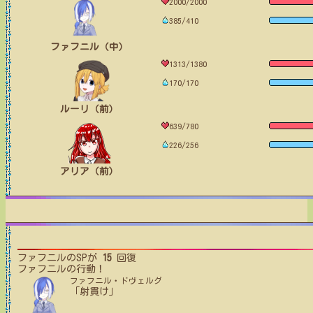
2000/2000
385/410
ファフニル（中）
1313/1380
170/170
ルーリ（前）
639/780
226/256
アリア（前）
ファフニル
のSPが
15
回復
ファフニル
の行動！
ファフニル・ドヴェルグ
「射貫け」