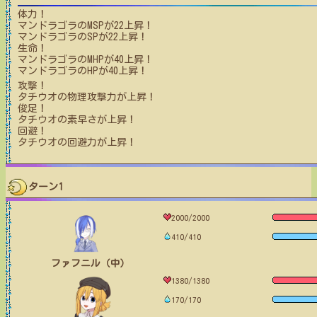
体力！
マンドラゴラ
のMSPが
22
上昇！
マンドラゴラ
のSPが
22
上昇！
生命！
マンドラゴラ
のMHPが
40
上昇！
マンドラゴラ
のHPが
40
上昇！
攻撃！
タチウオ
の物理攻撃力が上昇！
俊足！
タチウオ
の素早さが上昇！
回避！
タチウオ
の回避力が上昇！
ターン1
2000/2000
410/410
ファフニル（中）
1380/1380
170/170