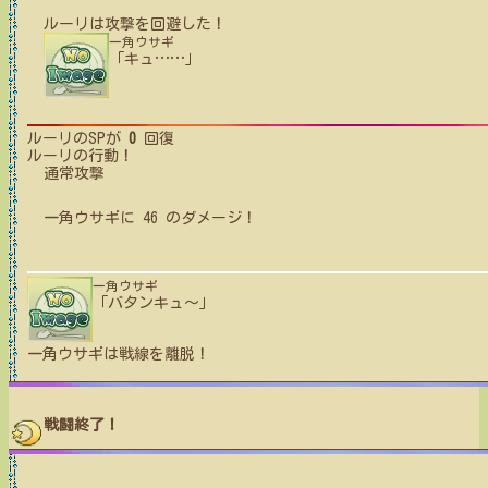
ルーリ
は攻撃を回避した！
一角ウサギ
「キュ
…
…
」
ルーリ
のSPが
0
回復
ルーリ
の行動！
通常攻撃
一角ウサギ
に
46
のダメージ！
一角ウサギ
「バタンキュ〜」
一角ウサギ
は戦線を離脱！
戦闘終了！