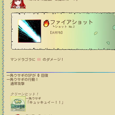
ファイアショット
┗ショット No.2
【火付与】
マンドラゴラ
に
66
のダメージ！
一角ウサギ
のSPが
0
回復
一角ウサギ
の行動！
通常攻撃
クリーンヒット！
一角ウサギ
「キュッキュイー！！」