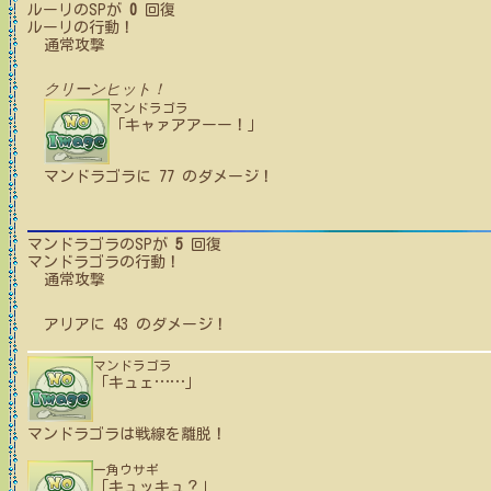
ルーリ
のSPが
0
回復
ルーリ
の行動！
通常攻撃
クリーンヒット！
マンドラゴラ
「キャァアアーー！」
マンドラゴラ
に
77
のダメージ！
マンドラゴラ
のSPが
5
回復
マンドラゴラ
の行動！
通常攻撃
アリア
に
43
のダメージ！
マンドラゴラ
「キュェ
…
…
」
マンドラゴラ
は戦線を離脱！
一角ウサギ
「キュッキュ？」