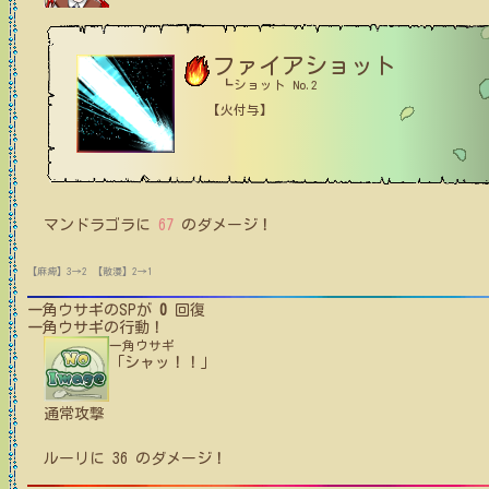
ファイアショット
┗ショット No.2
【火付与】
マンドラゴラ
に
67
のダメージ！
【麻痺】3→2
【散漫】2→1
一角ウサギ
のSPが
0
回復
一角ウサギ
の行動！
一角ウサギ
「シャッ！！」
通常攻撃
ルーリ
に
36
のダメージ！