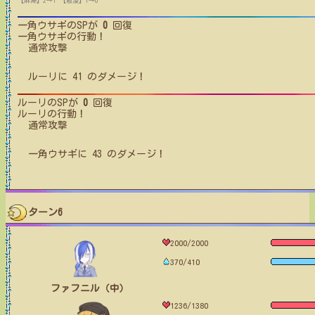
【麻痺】2→1
【散漫】1→0
一角ウサギ
のSPが
0
回復
一角ウサギ
の行動！
通常攻撃
ルーリ
に
41
のダメージ！
ルーリ
のSPが
0
回復
ルーリ
の行動！
通常攻撃
一角ウサギ
に
43
のダメージ！
ターン6
2000/2000
370/410
ファフニル（中）
1236/1380