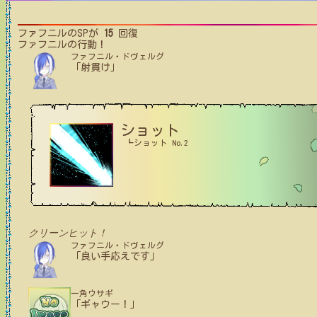
ファフニル
のSPが
15
回復
ファフニル
の行動！
ファフニル・ドヴェルグ
「射貫け」
ショット
┗ショット No.2
クリーンヒット！
ファフニル・ドヴェルグ
「良い手応えです」
一角ウサギ
「ギャウー！」