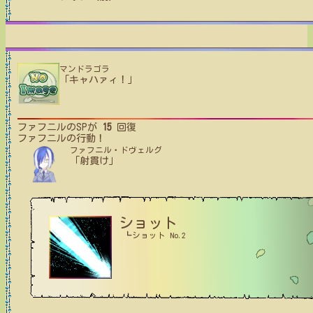
マンドラゴラ
「キャハァィ！」
ファフニル
のSPが
15
回復
ファフニル
の行動！
ファフニル・ドヴェルグ
「射貫け」
ショット
┗ショット No.2