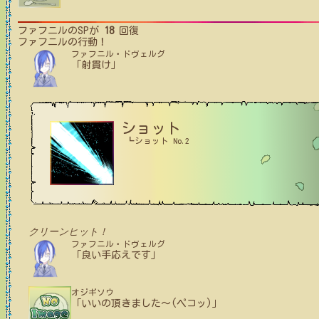
ファフニル
のSPが
18
回復
ファフニル
の行動！
ファフニル・ドヴェルグ
「射貫け」
ショット
┗ショット No.2
クリーンヒット！
ファフニル・ドヴェルグ
「良い手応えです」
オジギソウ
「いいの頂きました〜(ペコッ)」