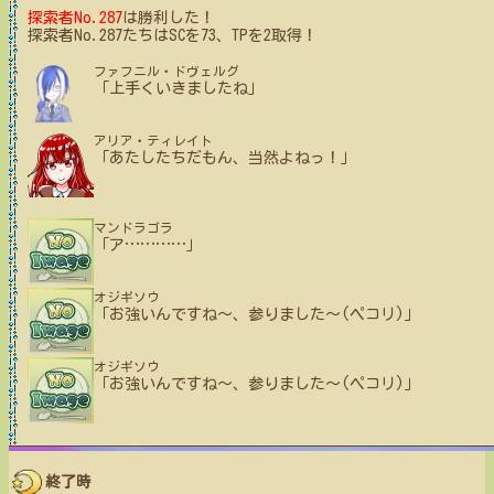
探索者No.287
は勝利した！
探索者No.287たちはSCを73、TPを2取得！
ファフニル・ドヴェルグ
「上手くいきましたね」
アリア・ティレイト
「あたしたちだもん、当然よねっ！」
マンドラゴラ
「ア
…
…
…
…
」
オジギソウ
「お強いんですね〜、参りました〜(ペコリ)」
オジギソウ
「お強いんですね〜、参りました〜(ペコリ)」
終了時