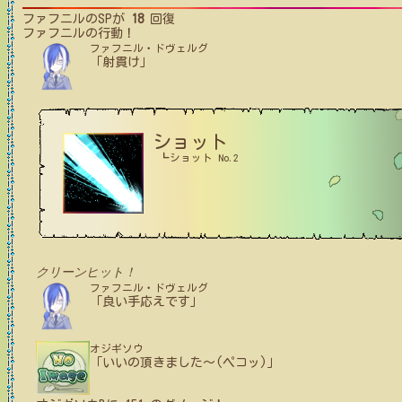
ファフニル
のSPが
18
回復
ファフニル
の行動！
ファフニル・ドヴェルグ
「射貫け」
ショット
┗ショット No.2
クリーンヒット！
ファフニル・ドヴェルグ
「良い手応えです」
オジギソウ
「いいの頂きました〜(ペコッ)」