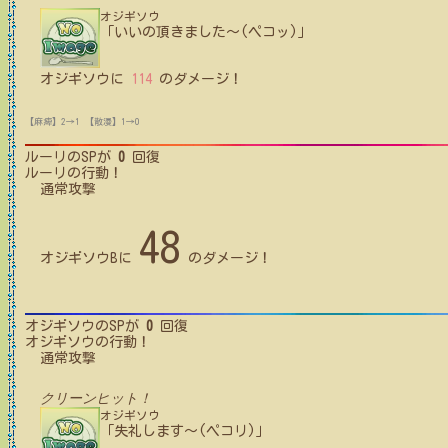
オジギソウ
「いいの頂きました〜(ペコッ)」
オジギソウ
に
114
のダメージ！
【麻痺】2→1
【散漫】1→0
ルーリ
のSPが
0
回復
ルーリ
の行動！
通常攻撃
48
オジギソウB
に
のダメージ！
オジギソウ
のSPが
0
回復
オジギソウ
の行動！
通常攻撃
クリーンヒット！
オジギソウ
「失礼します〜(ペコリ)」