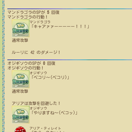
マンドラゴラ
のSPが
5
回復
マンドラゴラ
の行動！
マンドラゴラ
「キャアァァーーーーー！！！」
通常攻撃
ルーリ
に
42
のダメージ！
オジギソウ
のSPが
0
回復
オジギソウ
の行動！
オジギソウ
「ペコリ〜(ペコリ)」
通常攻撃
アリア
は攻撃を回避した！
オジギソウ
「やりますね〜(ペコッ)」
アリア・ティレイト