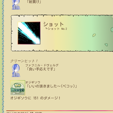
「射貫け」
ショット
┗ショット No.2
クリーンヒット！
ファフニル・ドヴェルグ
「良い手応えです」
オジギソウ
「いいの頂きました〜(ペコッ)」
オジギソウ
に
151
のダメージ！