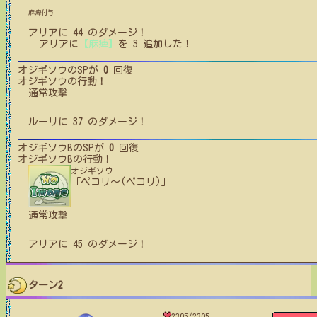
麻痺付与
アリア
に
44
のダメージ！
アリア
に
【麻痺】
を
3
追加した！
オジギソウ
のSPが
0
回復
オジギソウ
の行動！
通常攻撃
ルーリ
に
37
のダメージ！
オジギソウB
のSPが
0
回復
オジギソウB
の行動！
オジギソウ
「ペコリ〜(ペコリ)」
通常攻撃
アリア
に
45
のダメージ！
ターン2
2305/2305