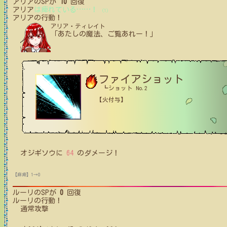
アリア
のSPが
10
回復
アリア
は痺れている
…
…
！
(1)
アリア
の行動！
アリア・ティレイト
「あたしの魔法、ご覧あれー！」
ファイアショット
┗ショット No.2
【火付与】
オジギソウ
に
64
のダメージ！
【麻痺】1→0
ルーリ
のSPが
0
回復
ルーリ
の行動！
通常攻撃