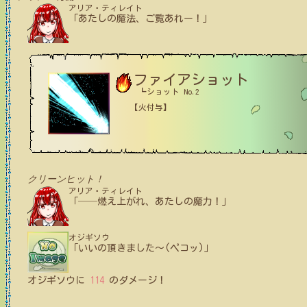
アリア・ティレイト
「あたしの魔法、ご覧あれー！」
ファイアショット
┗ショット No.2
【火付与】
クリーンヒット！
アリア・ティレイト
「──燃え上がれ、あたしの魔力！」
オジギソウ
「いいの頂きました〜(ペコッ)」
オジギソウ
に
114
のダメージ！