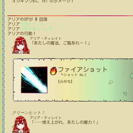
オジギソウB
に
151
のダメージ！
アリア
のSPが
9
回復
アリア
は痺れている
…
…
！
(2)
アリア
は気が散っている
…
…
！
(1)
アリア
の行動！
アリア・ティレイト
「あたしの魔法、ご覧あれー！」
ファイアショット
┗ショット No.2
【火付与】
クリーンヒット！
アリア・ティレイト
「──燃え上がれ、あたしの魔力！」