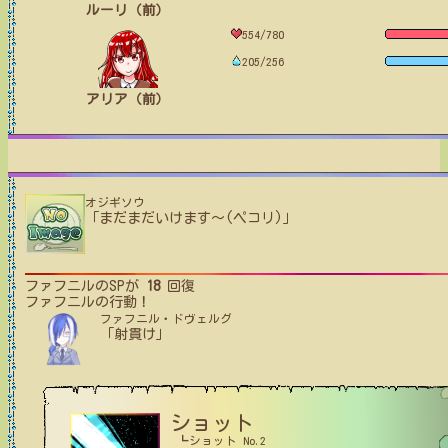
ルーリ（前）
554/780
205/256
アリア（前）
オジギソウ
「まだまだいけます〜(ペコリ)」
ファフニル
のSPが
18
回復
ファフニル
の行動！
ファフニル・ドヴェルグ
「射貫け」
ショット
┗ショット No.2