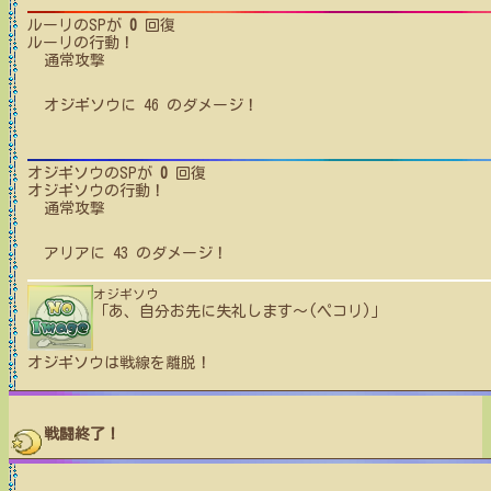
ルーリ
のSPが
0
回復
ルーリ
の行動！
通常攻撃
オジギソウ
に
46
のダメージ！
オジギソウ
のSPが
0
回復
オジギソウ
の行動！
通常攻撃
アリア
に
43
のダメージ！
オジギソウ
「あ、自分お先に失礼します〜(ペコリ)」
オジギソウ
は戦線を離脱！
戦闘終了！