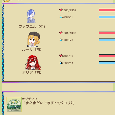
2305/2305
479/501
ファフニル（中）
1301/1380
170/170
ルーリ（前）
646/780
226/256
アリア（前）
オジギソウ
「まだまだいけます〜(ペコリ)」