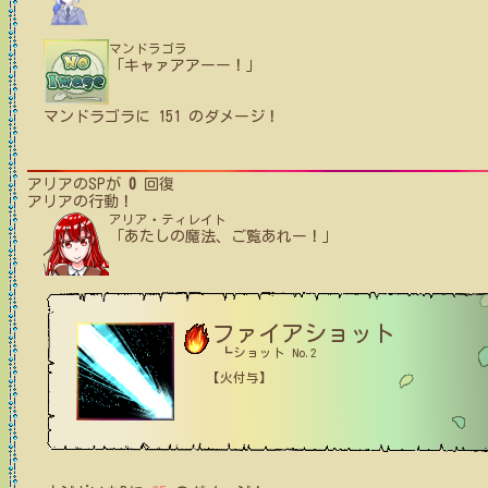
マンドラゴラ
「キャァアアーー！」
マンドラゴラ
に
151
のダメージ！
アリア
のSPが
0
回復
アリア
の行動！
アリア・ティレイト
「あたしの魔法、ご覧あれー！」
ファイアショット
┗ショット No.2
【火付与】