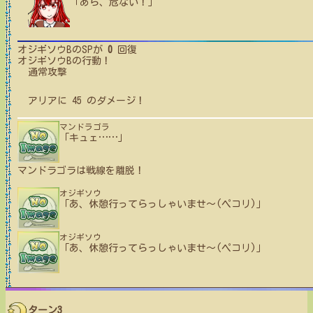
「あら、危ない！」
オジギソウB
のSPが
0
回復
オジギソウB
の行動！
通常攻撃
アリア
に
45
のダメージ！
マンドラゴラ
「キュェ
…
…
」
マンドラゴラ
は戦線を離脱！
オジギソウ
「あ、休憩行ってらっしゃいませ〜(ペコリ)」
オジギソウ
「あ、休憩行ってらっしゃいませ〜(ペコリ)」
ターン3