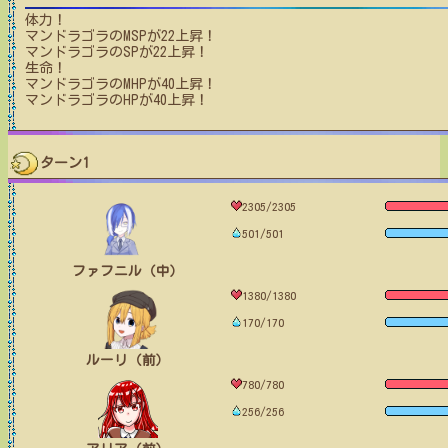
体力！
マンドラゴラ
のMSPが
22
上昇！
マンドラゴラ
のSPが
22
上昇！
生命！
マンドラゴラ
のMHPが
40
上昇！
マンドラゴラ
のHPが
40
上昇！
ターン1
2305/2305
501/501
ファフニル（中）
1380/1380
170/170
ルーリ（前）
780/780
256/256