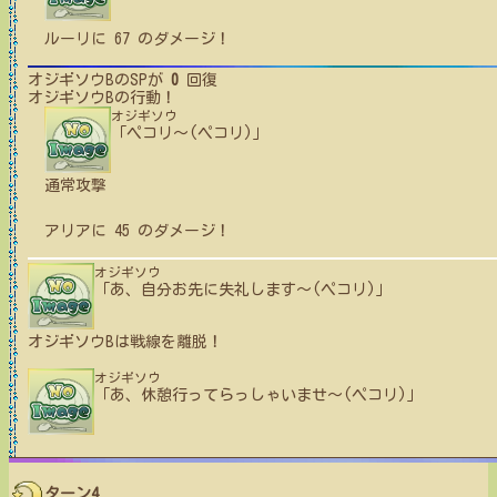
ルーリ
に
67
のダメージ！
オジギソウB
のSPが
0
回復
オジギソウB
の行動！
オジギソウ
「ペコリ〜(ペコリ)」
通常攻撃
アリア
に
45
のダメージ！
オジギソウ
「あ、自分お先に失礼します〜(ペコリ)」
オジギソウB
は戦線を離脱！
オジギソウ
「あ、休憩行ってらっしゃいませ〜(ペコリ)」
ターン4