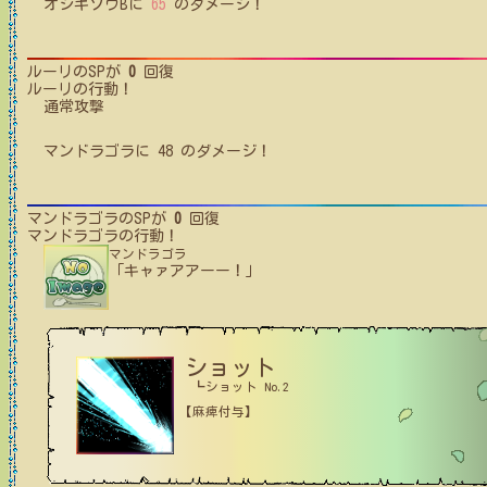
オジギソウB
に
65
のダメージ！
ルーリ
のSPが
0
回復
ルーリ
の行動！
通常攻撃
マンドラゴラ
に
48
のダメージ！
マンドラゴラ
のSPが
0
回復
マンドラゴラ
の行動！
マンドラゴラ
「キャァアアーー！」
ショット
┗ショット No.2
【麻痺付与】