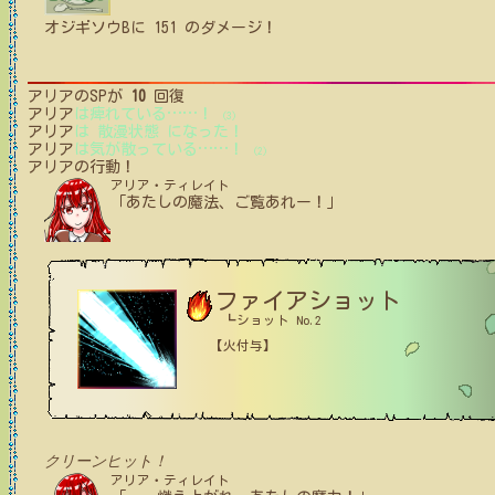
オジギソウB
に
151
のダメージ！
アリア
のSPが
10
回復
アリア
は痺れている
…
…
！
(3)
アリア
は 散漫状態 になった！
アリア
は気が散っている
…
…
！
(2)
アリア
の行動！
アリア・ティレイト
「あたしの魔法、ご覧あれー！」
ファイアショット
┗ショット No.2
【火付与】
クリーンヒット！
アリア・ティレイト