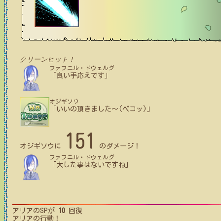
クリーンヒット！
ファフニル・ドヴェルグ
「良い手応えです」
オジギソウ
「いいの頂きました〜(ペコッ)」
151
オジギソウ
に
のダメージ！
ファフニル・ドヴェルグ
「大した事はないですね」
アリア
のSPが
10
回復
アリア
の行動！