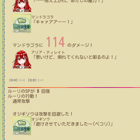
「──燃え上がれ、あたしの魔力！」
マンドラゴラ
「キャァアアーー！」
114
マンドラゴラ
に
のダメージ！
アリア・ティレイト
「悪いけど、倒れてくれないと困るのよ！」
【麻痺】3→2
【散漫】2→1
ルーリ
のSPが
0
回復
ルーリ
の行動！
通常攻撃
オジギソウ
は攻撃を回避した！
オジギソウ
「避けさせていただきました〜(ペコリ)」