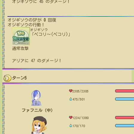
オジギソウ
に
45
のダメージ！
オジギソウ
のSPが
0
回復
オジギソウ
の行動！
オジギソウ
「ペコリ〜(ペコリ)」
通常攻撃
アリア
に
47
のダメージ！
ターン5
2305/2305
475/501
ファフニル（中）
1234/1380
170/170