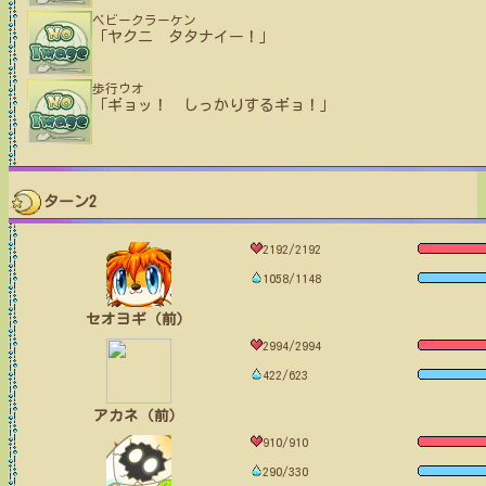
ベビークラーケン
「ヤクニ タタナイー！」
歩行ウオ
「ギョッ！ しっかりするギョ！」
ターン2
2192/2192
1058/1148
セオヨギ（前）
2994/2994
422/623
アカネ（前）
910/910
290/330