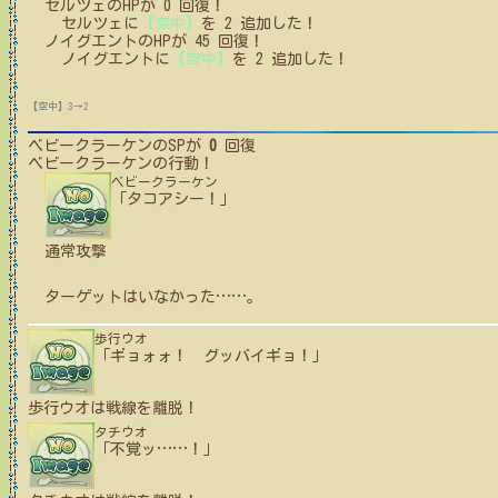
セルツェ
の
HPが
0
回復！
セルツェ
に
【空中】
を
2
追加した！
ノイグエント
の
HPが
45
回復！
ノイグエント
に
【空中】
を
2
追加した！
【空中】3→2
ベビークラーケン
のSPが
0
回復
ベビークラーケン
の行動！
ベビークラーケン
「タコアシー！」
通常攻撃
ターゲットはいなかった
…
…
。
歩行ウオ
「ギョォォ！ グッバイギョ！」
歩行ウオ
は戦線を離脱！
タチウオ
「不覚ッ
…
…
！」