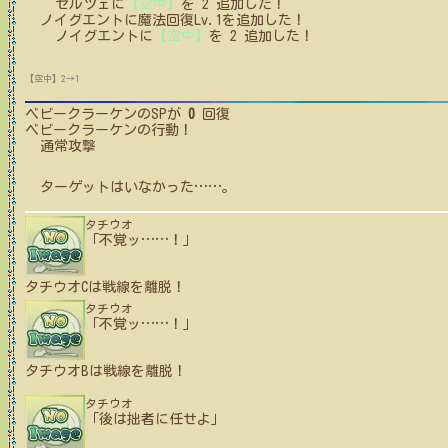
セルツェ
に
【空中】
を
2
追加した！
ノイグエント
に
魔法回復Lv.1
を追加した！
ノイグエント
に
【空中】
を
2
追加した！
【空中】2→1
ベビークラーケン
のSPが
0
回復
ベビークラーケン
の行動！
通常攻撃
ターゲットはいなかった
…
…
。
タチウオ
「不覚ッ
…
…
！」
タチウオC
は戦線を離脱！
タチウオ
「不覚ッ
…
…
！」
タチウオB
は戦線を離脱！
タチウオ
「後は拙者に任せよ」