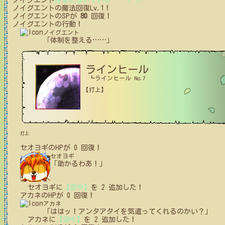
ノイグエント
は空に浮いている
…
…
！
(1)
ノイグエント
の魔法回復Lv.1！
ノイグエント
のSPが
80
回復！
ノイグエント
の行動！
ノイグエント
「体制を整える
…
…
」
ラインヒール
┗ラインヒール No.7
【打上】
打上
セオヨギ
の
HPが
0
回復！
セオヨギ
「助かるわあ！」
セオヨギ
に
【空中】
を
2
追加した！
アカネ
の
HPが
0
回復！
アカネ
「ははッ！アンタアタイを気遣ってくれるのかい？」
アカネ
に
【空中】
を
2
追加した！