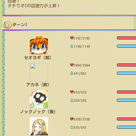
回避！
タチウオC
の回避力が上昇！
ターン1
2192/2192
1148/1148
セオヨギ（前）
2994/2994
441/623
アカネ（前）
910/910
330/330
ノックノック（後）
3705/3705
615/615