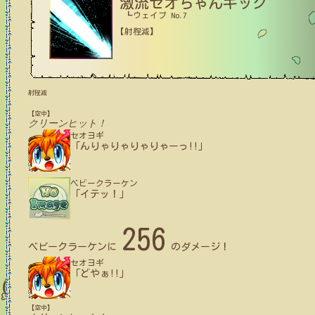
激流セオちゃんキック
┗ウェイブ No.7
【射程減】
射程減
【空中】
クリーンヒット！
セオヨギ
「んりゃりゃりゃりゃーっ!!」
ベビークラーケン
「イテッ！」
256
ベビークラーケン
に
のダメージ！
セオヨギ
「どやぁ!!」
【空中】