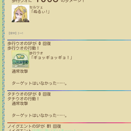
歩行ウオ
に
のダメージ！
セルツェ
「ぬるぃ!」
【空中】2→1
歩行ウオ
のSPが
0
回復
歩行ウオ
の行動！
歩行ウオ
「ギョッギョッギョ！」
通常攻撃
ターゲットはいなかった
…
…
。
タチウオ
のSPが
0
回復
タチウオ
の行動！
通常攻撃
ターゲットはいなかった
…
…
。
ノイグエント
のSPが
81
回復