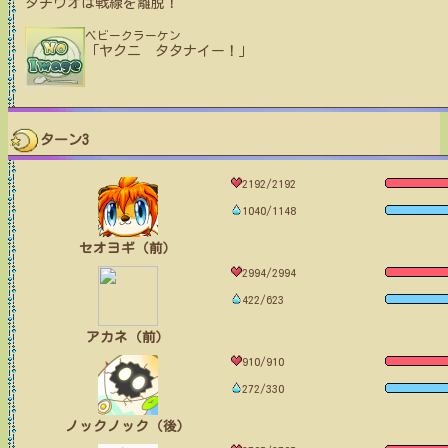
タチウオ
は戦線を離脱！
ベビークラーケン
「ヤクニ タタナイー！」
ターン3
2192/2192
1040/1148
セオヨギ（前）
2994/2994
422/623
アカネ（前）
910/910
272/330
ノックノック（後）