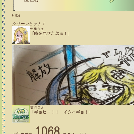
【射程減】
射程減
クリーンヒット！
セルツェ
「隙を見せたなぁ！」
歩行ウオ
「ギョヒー！！ イタイギョ！」
1068