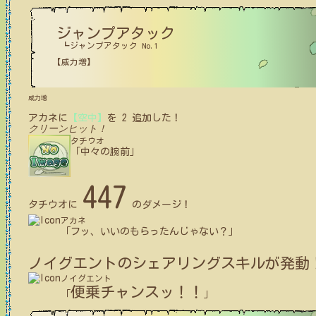
ジャンプアタック
┗ジャンプアタック No.1
【威力増】
威力増
アカネ
に
【空中】
を
2
追加した！
クリーンヒット！
タチウオ
「中々の腕前」
447
タチウオ
に
のダメージ！
アカネ
「フッ、いいのもらったんじゃない？」
ノイグエント
のシェアリングスキルが発動
ノイグエント
便乗チャンスッ！！
「
」