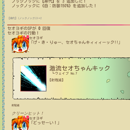
ノックノック
に【身代】を
3
追加した！
ノックノック
に
《自：防御150%》
を追加した！
【身代】(ノックノック)3→2
セオヨギ
のSPが
0
回復
セオヨギ
の行動！
セオヨギ
「げ・き・りゅー、セオちゃんキィィィーック!!」
激流セオちゃんキック
┗ウェイブ No.7
【射程減】
射程減
クリーンヒット！
セオヨギ
「どっせーい！」