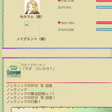
3705/3705
575/615
セルツェ（前）
1820/1820
1576/2605
ノイグエント（前）
ベビークラーケン
「マダ コレカラ！」
ノックノック
のSPが
12
回復
ノックノック
は空に浮いている
…
…
！
(1)
ノックノック
の魔法回復Lv.1！
ノックノック
のSPが
10
回復！
ノックノック
の行動！