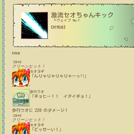
激流セオちゃんキック
┗ウェイブ No.7
【射程減】
射程減
【空中】
クリーンヒット！
セオヨギ
「んりゃりゃりゃりゃーっ!!」
歩行ウオ
「ギョヒー！！ イタイギョ！」
歩行ウオ
に
228
のダメージ！
【空中】
クリーンヒット！
セオヨギ
「どっせーい！」