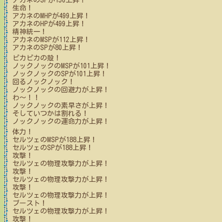
アカネ
のSPが
156
上昇！
生命！
アカネ
のMHPが
499
上昇！
アカネ
のHPが
499
上昇！
精神統一！
アカネ
のMSPが
112
上昇！
アカネ
のSPが
80
上昇！
ピカピカの殻！
ノックノック
のMSPが
101
上昇！
ノックノック
のSPが
101
上昇！
回るノックノック！
ノックノック
の回避力が上昇！
わ～！！
ノックノック
の素早さが上昇！
そしていつかは割れる！
ノックノック
の運命力が上昇！
体力！
セルツェ
のMSPが
188
上昇！
セルツェ
のSPが
188
上昇！
攻撃！
セルツェ
の物理攻撃力が上昇！
攻撃！
セルツェ
の物理攻撃力が上昇！
攻撃！
セルツェ
の物理攻撃力が上昇！
ブースト！
セルツェ
の物理攻撃力が上昇！
攻撃！