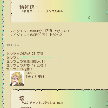
精神統一
┗精神統一 シェアリングスキル
1219
ノイグエント
の
MSP
が
上がった！
ノイグエント
の
SP
が
709
上がった！
【空中】5→4
セルツェ
のSPが
21
回復
セルツェ
は空に浮いている
…
…
！
(2)
セルツェ
の魔法回復Lv.1！
セルツェ
のSPが
19
回復！
セルツェ
の行動！
セルツェ
「全てを穿け！」
壊
┗エンチャントスラッシュ No.8