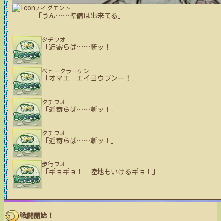
ノイグエント
「うん
…
…
準備は出来てる」
タチウオ
「近寄らば
…
…
斬ッ！」
ベビークラーケン
「オマエ エイヨウブンー！」
タチウオ
「近寄らば
…
…
斬ッ！」
タチウオ
「近寄らば
…
…
斬ッ！」
歩行ウオ
「ギョギョ！ 陸地もいけるギョ！」
戦闘開始！