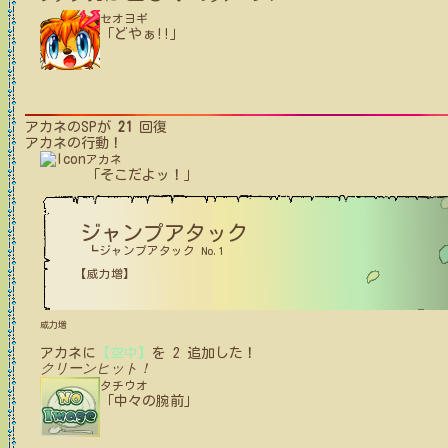
セオヨギ
「どやぁ!!」
アカネ
のSPが
21
回復
アカネ
の行動！
アカネ
「そこだよッ！」
ジャンプアタック
┗ジャンプアタック No.1
【威力増】
威力増
アカネ
に
【空中】
を
2
追加した！
クリーンヒット！
タチウオ
「中々の腕前」