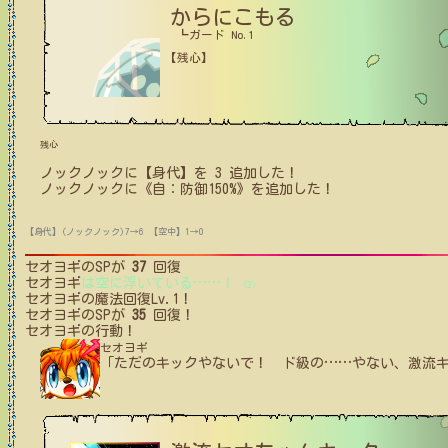
からにこもる
┗ガード No.1
【残心】
残心
ノックノック
に【身代】を
3
追加した！
ノックノック
に
《自：防御150%》
を追加した！
【身代】(ノックノック)7→6
【空中】1→0
セオヨギ
のSPが
37
回復
セオヨギ
は空に浮いている
…
…
！
(3)
セオヨギ
の魔法回復Lv.1！
セオヨギ
のSPが
35
回復！
セオヨギ
の行動！
セオヨギ
「ただのキックやないで！ ド級の
…
…
やない、激流キ