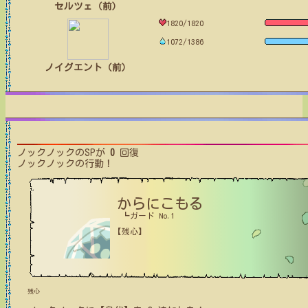
セルツェ（前）
1820/1820
1072/1386
ノイグエント（前）
ノックノック
のSPが
0
回復
ノックノック
の行動！
からにこもる
┗ガード No.1
【残心】
残心