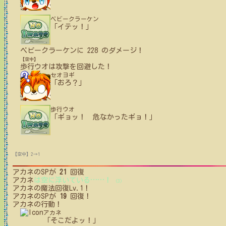
ベビークラーケン
「イテッ！」
ベビークラーケン
に
228
のダメージ！
【空中】
歩行ウオ
は攻撃を回避した！
セオヨギ
「おろ？」
歩行ウオ
「ギョッ！ 危なかったギョ！」
【空中】2→1
アカネ
のSPが
21
回復
アカネ
は空に浮いている
…
…
！
(3)
アカネ
の魔法回復Lv.1！
アカネ
のSPが
19
回復！
アカネ
の行動！
アカネ
「そこだよッ！」