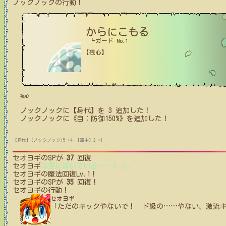
ノックノック
の行動！
からにこもる
┗ガード No.1
【残心】
残心
ノックノック
に【身代】を
3
追加した！
ノックノック
に
《自：防御150%》
を追加した！
【身代】(ノックノック)5→4
【空中】2→1
セオヨギ
のSPが
37
回復
セオヨギ
は空に浮いている
…
…
！
(2)
セオヨギ
の魔法回復Lv.1！
セオヨギ
のSPが
35
回復！
セオヨギ
の行動！
セオヨギ
「ただのキックやないで！ ド級の
…
…
やない、激流キ