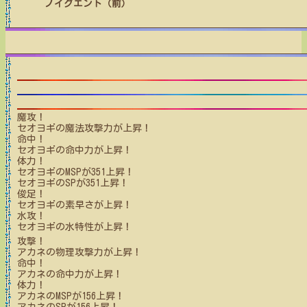
ノイグエント（前）
魔攻！
セオヨギ
の魔法攻撃力が上昇！
命中！
セオヨギ
の命中力が上昇！
体力！
セオヨギ
のMSPが
351
上昇！
セオヨギ
のSPが
351
上昇！
俊足！
セオヨギ
の素早さが上昇！
水攻！
セオヨギ
の水特性が上昇！
攻撃！
アカネ
の物理攻撃力が上昇！
命中！
アカネ
の命中力が上昇！
体力！
アカネ
のMSPが
156
上昇！