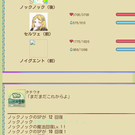
ノックノック（後）
3705/3705
575/615
セルツェ（前）
1775/1820
956/1386
ノイグエント（前）
タチウオ
「まだまだこれからよ」
ノックノック
のSPが
12
回復
ノックノック
は空に浮いている
…
…
！
(2)
ノックノック
の魔法回復Lv.1！
ノックノック
のSPが
10
回復！