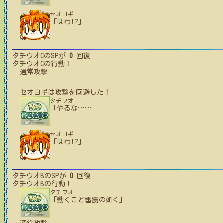
セオヨギ
「はわ!?」
タチウオC
のSPが
0
回復
タチウオC
の行動！
通常攻撃
セオヨギ
は攻撃を回避した！
タチウオ
「やるな
…
…
」
セオヨギ
「はわ!?」
タチウオB
のSPが
0
回復
タチウオB
の行動！
タチウオ
「動くこと雷震の如く」