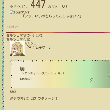
447
タチウオC
に
のダメージ！
アカネ
「フッ、いいのもらったんじゃない？」
【空中】2→1
セルツェ
のSPが
0
回復
セルツェ
の行動！
セルツェ
「全てを穿け！」
壊
┗エンチャントスラッシュ No.8
【射程減】
射程減
タチウオB
に
523
のダメージ！