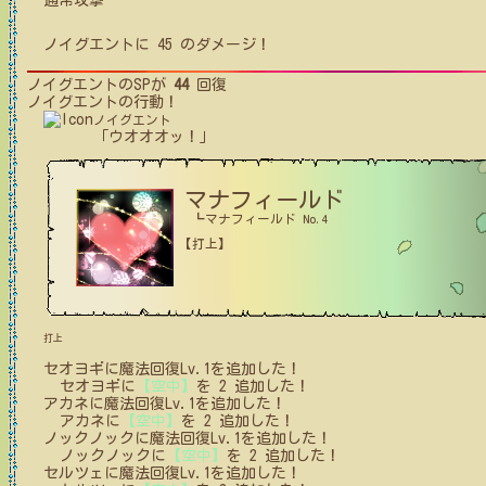
通常攻撃
ノイグエント
に
45
のダメージ！
ノイグエント
のSPが
44
回復
ノイグエント
の行動！
ノイグエント
「ウオオオッ！」
マナフィールド
┗マナフィールド No.4
【打上】
打上
セオヨギ
に
魔法回復Lv.1
を追加した！
セオヨギ
に
【空中】
を
2
追加した！
アカネ
に
魔法回復Lv.1
を追加した！
アカネ
に
【空中】
を
2
追加した！
ノックノック
に
魔法回復Lv.1
を追加した！
ノックノック
に
【空中】
を
2
追加した！
セルツェ
に
魔法回復Lv.1
を追加した！