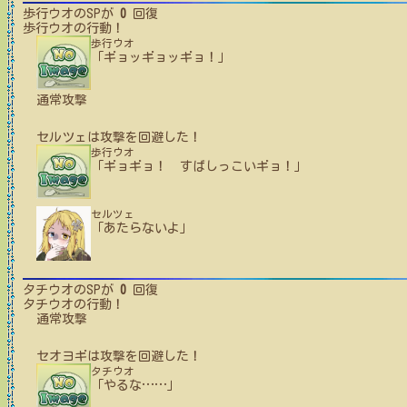
歩行ウオ
のSPが
0
回復
歩行ウオ
の行動！
歩行ウオ
「ギョッギョッギョ！」
通常攻撃
セルツェ
は攻撃を回避した！
歩行ウオ
「ギョギョ！ すばしっこいギョ！」
セルツェ
「あたらないよ」
タチウオ
のSPが
0
回復
タチウオ
の行動！
通常攻撃
セオヨギ
は攻撃を回避した！
タチウオ
「やるな
…
…
」