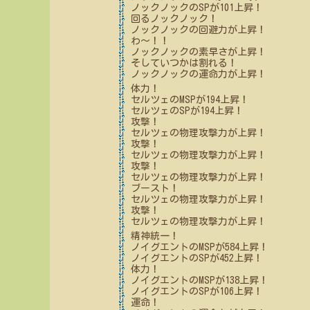
ノックノック
のSPが
101
上昇！
回るノックノック！
ノックノック
の回避力が上昇！
わ～！！
ノックノック
の素早さが上昇！
そしていつかは割れる！
ノックノック
の運命力が上昇！
体力！
セルツェ
のMSPが
194
上昇！
セルツェ
のSPが
194
上昇！
攻撃！
セルツェ
の物理攻撃力が上昇！
攻撃！
セルツェ
の物理攻撃力が上昇！
攻撃！
セルツェ
の物理攻撃力が上昇！
ブースト！
セルツェ
の物理攻撃力が上昇！
攻撃！
セルツェ
の物理攻撃力が上昇！
精神統一！
ノイグエント
のMSPが
584
上昇！
ノイグエント
のSPが
452
上昇！
体力！
ノイグエント
のMSPが
138
上昇！
ノイグエント
のSPが
106
上昇！
運命！