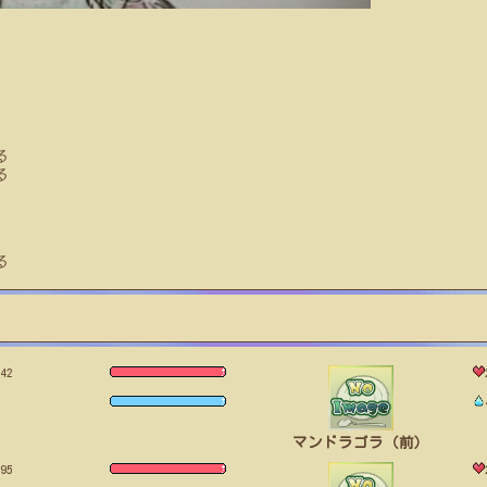
る
る
る
42
マンドラゴラ（前）
95