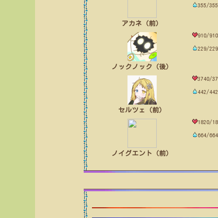
355/355
アカネ（前）
910/910
229/229
ノックノック（後）
3740/37
442/442
セルツェ（前）
1820/18
664/664
ノイグエント（前）