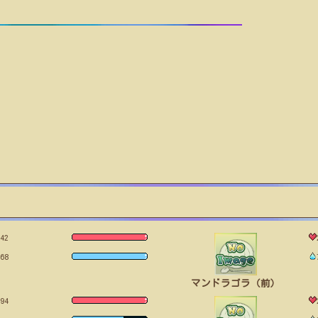
42
68
マンドラゴラ（前）
94