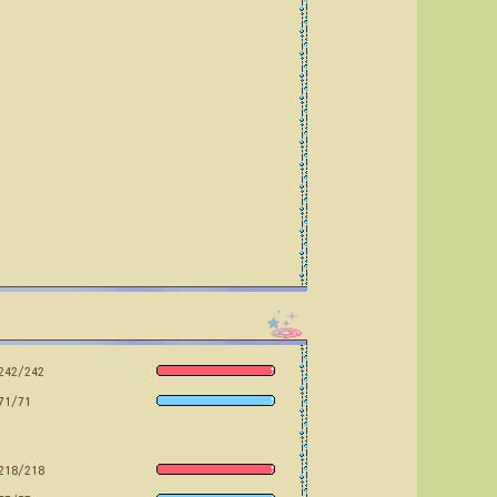
242/242
71/71
218/218