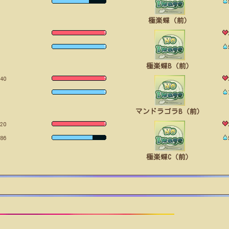
極楽蝶（前）
極楽蝶B（前）
40
マンドラゴラB（前）
20
86
極楽蝶C（前）