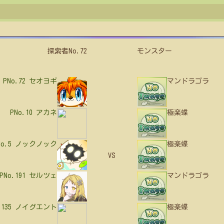
探索者No.72
モンスター
PNo.72
セオヨギ
マンドラゴラ
PNo.10
アカネ
極楽蝶
No.5
ノックノック
極楽蝶
VS
PNo.191
セルツェ
マンドラゴラ
.135
ノイグエント
極楽蝶