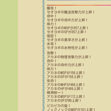
魔攻！
セオヨギ
の魔法攻撃力が上昇！
命中！
セオヨギ
の命中力が上昇！
体力！
セオヨギ
のMSPが
357
上昇！
セオヨギ
のSPが
357
上昇！
俊足！
セオヨギ
の素早さが上昇！
水攻！
セオヨギ
の水特性が上昇！
攻撃！
アカネ
の物理攻撃力が上昇！
命中！
アカネ
の命中力が上昇！
体力！
アカネ
のMSPが
156
上昇！
アカネ
のSPが
156
上昇！
生命！
アカネ
のMHPが
499
上昇！
アカネ
のHPが
499
上昇！
精神統一！
アカネ
のMSPが
112
上昇！
アカネ
のSPが
80
上昇！
ピカピカの殻！
ノックノック
のMSPが
101
上昇！