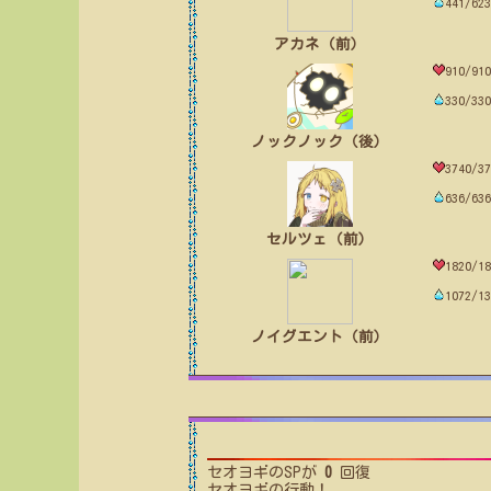
441/623
アカネ（前）
910/910
330/330
ノックノック（後）
3740/37
636/636
セルツェ（前）
1820/18
1072/13
ノイグエント（前）
セオヨギ
のSPが
0
回復
セオヨギ
の行動！