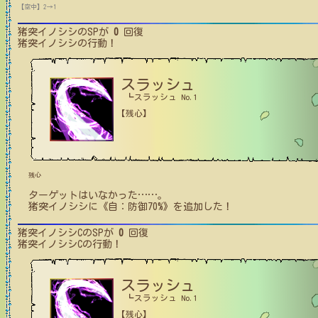
【空中】2→1
猪突イノシシ
のSPが
0
回復
猪突イノシシ
の行動！
スラッシュ
┗スラッシュ No.1
【残心】
残心
ターゲットはいなかった
…
…
。
猪突イノシシ
に
《自：防御70%》
を追加した！
猪突イノシシC
のSPが
0
回復
猪突イノシシC
の行動！
スラッシュ
┗スラッシュ No.1
【残心】