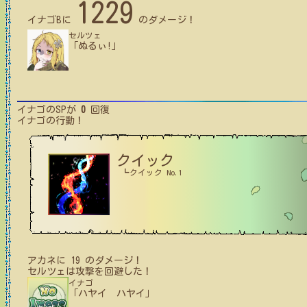
1229
イナゴB
に
のダメージ！
セルツェ
「ぬるぃ!」
イナゴ
のSPが
0
回復
イナゴ
の行動！
クイック
┗クイック No.1
アカネ
に
19
のダメージ！
セルツェ
は攻撃を回避した！
イナゴ
「ハヤイ ハヤイ」