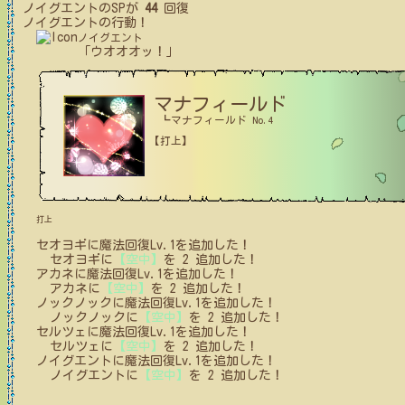
ノイグエント
のSPが
44
回復
ノイグエント
の行動！
ノイグエント
「ウオオオッ！」
マナフィールド
┗マナフィールド No.4
【打上】
打上
セオヨギ
に
魔法回復Lv.1
を追加した！
セオヨギ
に
【空中】
を
2
追加した！
アカネ
に
魔法回復Lv.1
を追加した！
アカネ
に
【空中】
を
2
追加した！
ノックノック
に
魔法回復Lv.1
を追加した！
ノックノック
に
【空中】
を
2
追加した！
セルツェ
に
魔法回復Lv.1
を追加した！
セルツェ
に
【空中】
を
2
追加した！
ノイグエント
に
魔法回復Lv.1
を追加した！
ノイグエント
に
【空中】
を
2
追加した！