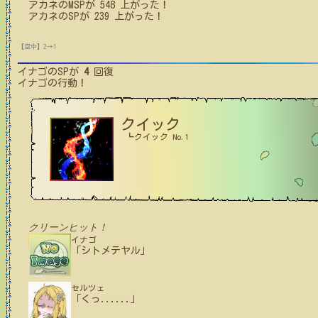
アカネ
の
MSP
が
548
上がった！
アカネ
の
SP
が
239
上がった！
【空中】2→1
イナゴ
のSPが
4
回復
イナゴ
の行動！
クイック
┗クイック No.1
クリーンヒット！
イナゴ
「シトメテヤル」
セルツェ
「くっ......」