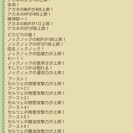
アカネ
のSPが
156
上昇！
生命！
アカネ
のMHPが
499
上昇！
アカネ
のHPが
499
上昇！
精神統一！
アカネ
のMSPが
112
上昇！
アカネ
のSPが
80
上昇！
ピカピカの殻！
ノックノック
のMSPが
189
上昇！
ノックノック
のSPが
189
上昇！
回るノックノック！
ノックノック
の回避力が上昇！
わ～！！
ノックノック
の素早さが上昇！
そしていつかは割れる！
ノックノック
の運命力が上昇！
ブースト！
セルツェ
の物理攻撃力が上昇！
ブースト2！
セルツェ
の物理攻撃力が上昇！
ブースト3！
セルツェ
の物理攻撃力が上昇！
ブースト4！
セルツェ
の物理攻撃力が上昇！
ブースト5！
セルツェ
の魔法攻撃力が上昇！
ブースト6！
セルツェ
の魔法攻撃力が上昇！