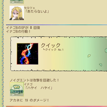
セルツェ
「あたらないよ」
イナゴB
のSPが
0
回復
イナゴB
の行動！
クイック
┗クイック No.1
ノイグエント
は攻撃を回避した！
イナゴ
「ハヤイ ハヤイ」
アカネ
に
19
のダメージ！