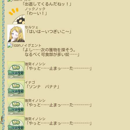
「出直してくるんだねッ！」
ノックノック
「わーい！」
セルツェ
「はいはーいつぎいこ～」
ノイグエント
「よし
…
…
次の獲物を探そう。
なるべく可食部が多い奴
…
…
」
猪突イノシシ
「やっと
…
…
止まっ
…
…
た
…
…
…
…
」
イナゴ
「ソンナ バナナ」
猪突イノシシ
「やっと
…
…
止まっ
…
…
た
…
…
…
…
」
猪突イノシシ
「やっと
…
…
止まっ
…
…
た
…
…
…
…
」