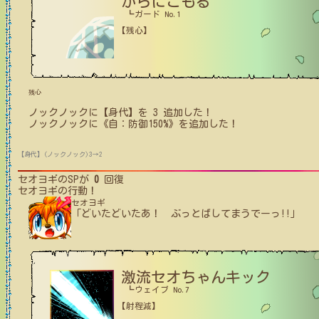
からにこもる
┗ガード No.1
【残心】
残心
ノックノック
に【身代】を
3
追加した！
ノックノック
に
《自：防御150%》
を追加した！
【身代】(ノックノック)3→2
セオヨギ
のSPが
0
回復
セオヨギ
の行動！
セオヨギ
「どいたどいたあ！ ぶっとばしてまうでーっ!!」
激流セオちゃんキック
┗ウェイブ No.7
【射程減】