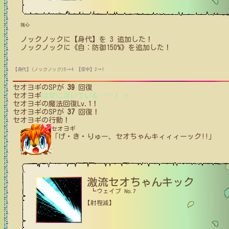
残心
ノックノック
に【身代】を
3
追加した！
ノックノック
に
《自：防御150%》
を追加した！
【身代】(ノックノック)5→4
【空中】2→1
セオヨギ
のSPが
39
回復
セオヨギ
は空に浮いている
…
…
！
(2)
セオヨギ
の魔法回復Lv.1！
セオヨギ
のSPが
37
回復！
セオヨギ
の行動！
セオヨギ
「げ・き・りゅー、セオちゃんキィィィーック!!」
激流セオちゃんキック
┗ウェイブ No.7
【射程減】