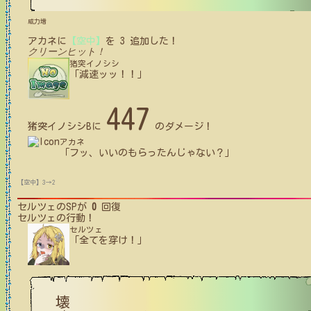
威力増
アカネ
に
【空中】
を
3
追加した！
クリーンヒット！
猪突イノシシ
「減速ッッ！！」
447
猪突イノシシB
に
のダメージ！
アカネ
「フッ、いいのもらったんじゃない？」
【空中】3→2
セルツェ
のSPが
0
回復
セルツェ
の行動！
セルツェ
「全てを穿け！」
壊