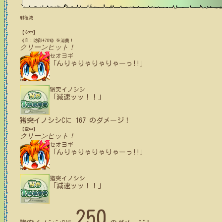
射程減
【空中】
《自：防御+70%》を消費！
クリーンヒット！
セオヨギ
「んりゃりゃりゃりゃーっ!!」
猪突イノシシ
「減速ッッ！！」
猪突イノシシC
に
167
のダメージ！
【空中】
クリーンヒット！
セオヨギ
「んりゃりゃりゃりゃーっ!!」
猪突イノシシ
「減速ッッ！！」
250