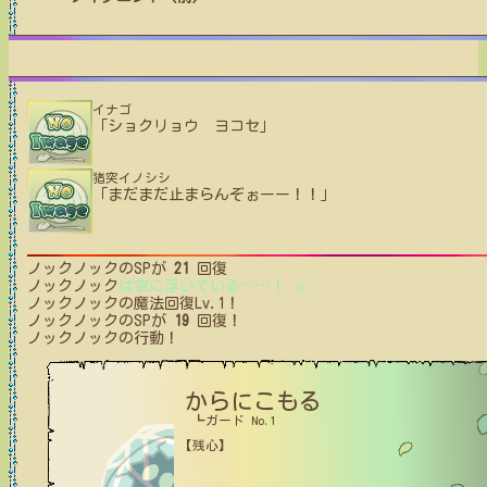
イナゴ
「ショクリョウ ヨコセ」
猪突イノシシ
「まだまだ止まらんぞぉーー！！」
ノックノック
のSPが
21
回復
ノックノック
は空に浮いている
…
…
！
(2)
ノックノック
の魔法回復Lv.1！
ノックノック
のSPが
19
回復！
ノックノック
の行動！
からにこもる
┗ガード No.1
【残心】