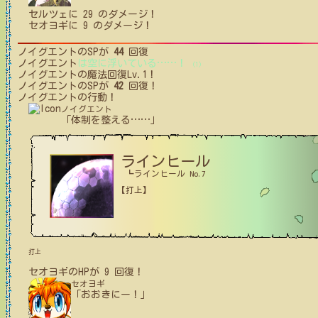
セルツェ
に
29
のダメージ！
セオヨギ
に
9
のダメージ！
ノイグエント
のSPが
44
回復
ノイグエント
は空に浮いている
…
…
！
(1)
ノイグエント
の魔法回復Lv.1！
ノイグエント
のSPが
42
回復！
ノイグエント
の行動！
ノイグエント
「体制を整える
…
…
」
ラインヒール
┗ラインヒール No.7
【打上】
打上
セオヨギ
の
HPが
9
回復！
セオヨギ
「おおきにー！」