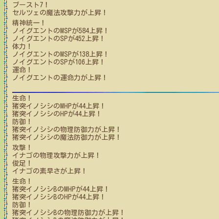
ブースト7！
セルツェ
の魔法攻撃力が上昇！
精神統一！
ノイグエント
のMSPが
584
上昇！
ノイグエント
のSPが
452
上昇！
体力！
ノイグエント
のMSPが
138
上昇！
ノイグエント
のSPが
106
上昇！
運命！
ノイグエント
の運命力が上昇！
生命！
猪突イノシシ
のMHPが
44
上昇！
猪突イノシシ
のHPが
44
上昇！
防御！
猪突イノシシ
の物理防御力が上昇！
猪突イノシシ
の魔法防御力が上昇！
攻撃！
イナゴ
の物理攻撃力が上昇！
俊足！
イナゴ
の素早さが上昇！
生命！
猪突イノシシB
のMHPが
44
上昇！
猪突イノシシB
のHPが
44
上昇！
防御！
猪突イノシシB
の物理防御力が上昇！