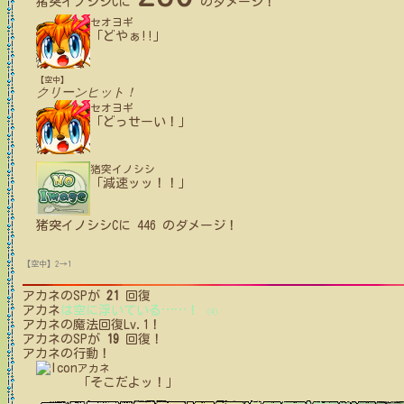
猪突イノシシC
に
のダメージ！
セオヨギ
「どやぁ!!」
【空中】
クリーンヒット！
セオヨギ
「どっせーい！」
猪突イノシシ
「減速ッッ！！」
猪突イノシシC
に
446
のダメージ！
【空中】2→1
アカネ
のSPが
21
回復
アカネ
は空に浮いている
…
…
！
(4)
アカネ
の魔法回復Lv.1！
アカネ
のSPが
19
回復！
アカネ
の行動！
アカネ
「そこだよッ！」