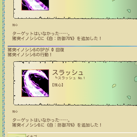
残心
ターゲットはいなかった
…
…
。
猪突イノシシC
に
《自：防御70%》
を追加した！
猪突イノシシB
のSPが
0
回復
猪突イノシシB
の行動！
スラッシュ
┗スラッシュ No.1
【残心】
残心
ターゲットはいなかった
…
…
。
猪突イノシシB
に
《自：防御70%》
を追加した！
イナゴ