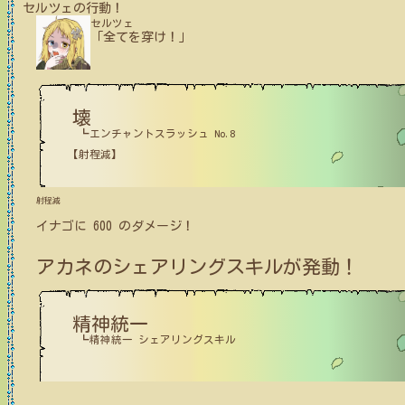
セルツェ
の行動！
セルツェ
「全てを穿け！」
壊
┗エンチャントスラッシュ No.8
【射程減】
射程減
イナゴ
に
600
のダメージ！
アカネ
のシェアリングスキルが発動！
精神統一
┗精神統一 シェアリングスキル