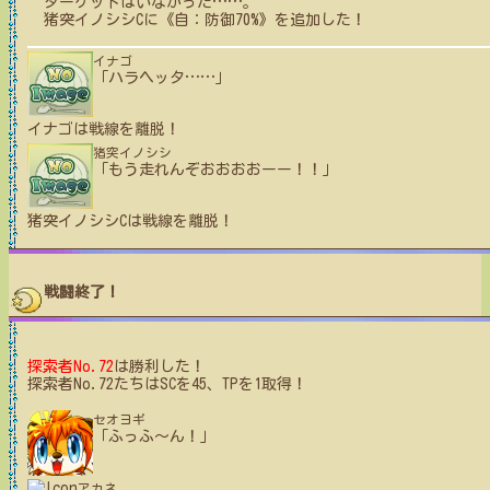
ターゲットはいなかった
…
…
。
猪突イノシシC
に
《自：防御70%》
を追加した！
イナゴ
「ハラヘッタ
…
…
」
イナゴ
は戦線を離脱！
猪突イノシシ
「もう走れんぞおおおおーー！！」
猪突イノシシC
は戦線を離脱！
戦闘終了！
探索者No.72
は勝利した！
探索者No.72たちはSCを45、TPを1取得！
セオヨギ
「ふっふ〜ん！」
アカネ