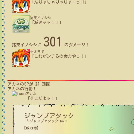
「んりゃりゃりゃりゃーっ!!」
猪突イノシシ
「減速ッッ！！」
301
猪突イノシシ
に
のダメージ！
セオヨギ
「これがンチらの実力やっ！」
アカネ
のSPが
21
回復
アカネ
の行動！
アカネ
「そこだよッ！」
ジャンプアタック
┗ジャンプアタック No.1
【威力増】