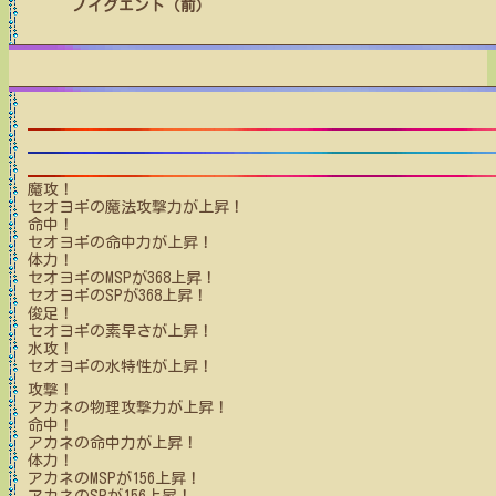
ノイグエント（前）
魔攻！
セオヨギ
の魔法攻撃力が上昇！
命中！
セオヨギ
の命中力が上昇！
体力！
セオヨギ
のMSPが
368
上昇！
セオヨギ
のSPが
368
上昇！
俊足！
セオヨギ
の素早さが上昇！
水攻！
セオヨギ
の水特性が上昇！
攻撃！
アカネ
の物理攻撃力が上昇！
命中！
アカネ
の命中力が上昇！
体力！
アカネ
のMSPが
156
上昇！