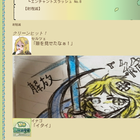
┗エンチャントスラッシュ No.8
【射程減】
射程減
クリーンヒット！
セルツェ
「隙を見せたなぁ！」
イナゴ
「イタイ」