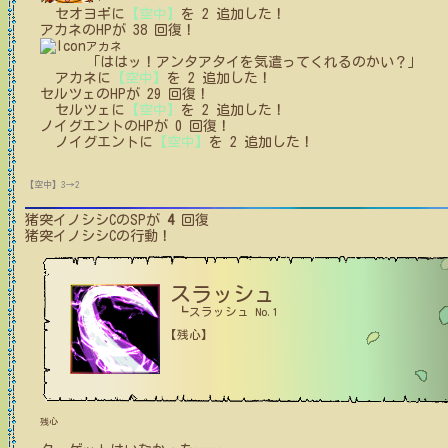
セオヨギ
に
【空中】
を
2
追加した！
アカネ
の
HPが
38
回復！
アカネ
「ははッ！アンタアタイを気遣ってくれるのかい？」
アカネ
に
【空中】
を
2
追加した！
セルツェ
の
HPが
29
回復！
セルツェ
に
【空中】
を
2
追加した！
ノイグエント
の
HPが
0
回復！
ノイグエント
に
【空中】
を
2
追加した！
【空中】3→2
猪突イノシシC
のSPが
4
回復
猪突イノシシC
の行動！
スラッシュ
┗スラッシュ No.1
【残心】
残心