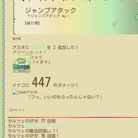
ジャンプアタック
┗ジャンプアタック No.1
【威力増】
威力増
アカネ
に
【空中】
を
2
追加した！
クリーンヒット！
イナゴ
「イタイ」
447
イナゴ
に
のダメージ！
アカネ
「フッ、いいのもらったんじゃない？」
【空中】6→5
セルツェ
のSPが
17
回復
セルツェ
は空に浮いている
…
…
！
(2)
セルツェ
の魔法回復Lv.1！
セルツェ
のSPが
15
回復！