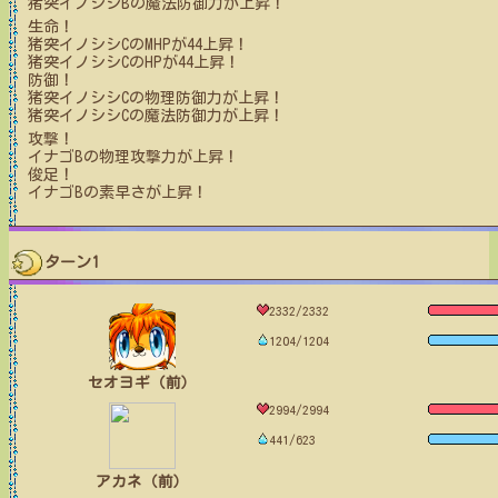
猪突イノシシB
の魔法防御力が上昇！
生命！
猪突イノシシC
のMHPが
44
上昇！
猪突イノシシC
のHPが
44
上昇！
防御！
猪突イノシシC
の物理防御力が上昇！
猪突イノシシC
の魔法防御力が上昇！
攻撃！
イナゴB
の物理攻撃力が上昇！
俊足！
イナゴB
の素早さが上昇！
ターン1
2332/2332
1204/1204
セオヨギ（前）
2994/2994
441/623
アカネ（前）