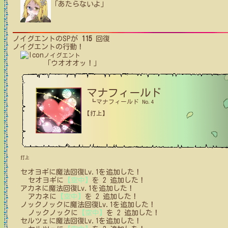
「あたらないよ」
ノイグエント
のSPが
115
回復
ノイグエント
の行動！
ノイグエント
「ウオオオッ！」
マナフィールド
┗マナフィールド No.4
【打上】
打上
セオヨギ
に
魔法回復Lv.1
を追加した！
セオヨギ
に
【空中】
を
2
追加した！
アカネ
に
魔法回復Lv.1
を追加した！
アカネ
に
【空中】
を
2
追加した！
ノックノック
に
魔法回復Lv.1
を追加した！
ノックノック
に
【空中】
を
2
追加した！
セルツェ
に
魔法回復Lv.1
を追加した！