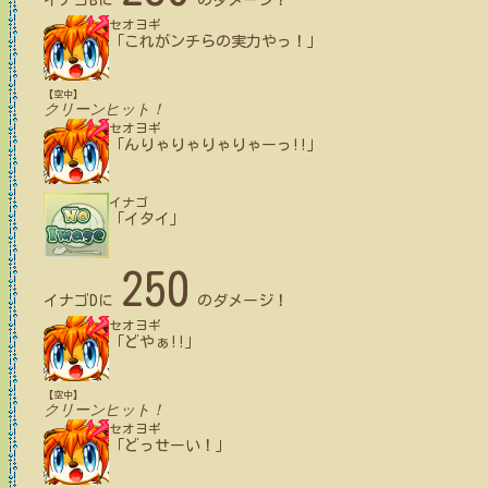
イナゴB
に
のダメージ！
セオヨギ
「これがンチらの実力やっ！」
【空中】
クリーンヒット！
セオヨギ
「んりゃりゃりゃりゃーっ!!」
イナゴ
「イタイ」
250
イナゴD
に
のダメージ！
セオヨギ
「どやぁ!!」
【空中】
クリーンヒット！
セオヨギ
「どっせーい！」