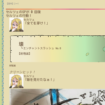
【空中】2→1
セルツェ
のSPが
0
回復
セルツェ
の行動！
セルツェ
「全てを穿け！」
壊
┗エンチャントスラッシュ No.8
【射程減】
射程減
クリーンヒット！
セルツェ
「隙を見せたなぁ！」