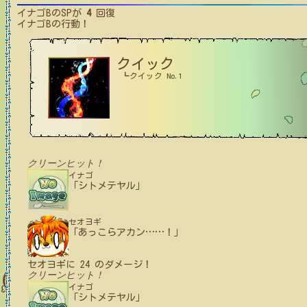
イナゴB
のSPが
4
回復
イナゴB
の行動！
クイック
┗クイック No.1
クリーンヒット！
イナゴ
「シトメテヤル」
セオヨギ
「あっこらアカン
…
…
！」
セオヨギ
に
24
のダメージ！
クリーンヒット！
イナゴ
「シトメテヤル」