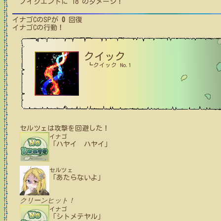
ノイグエント
に
18
のダメージ！
イナゴC
のSPが
0
回復
イナゴC
の行動！
クイック
┗クイック No.1
セルツェ
は攻撃を回避した！
イナゴ
「ハヤイ ハヤイ」
セルツェ
「あたらないよ」
クリーンヒット！
イナゴ
「シトメテヤル」