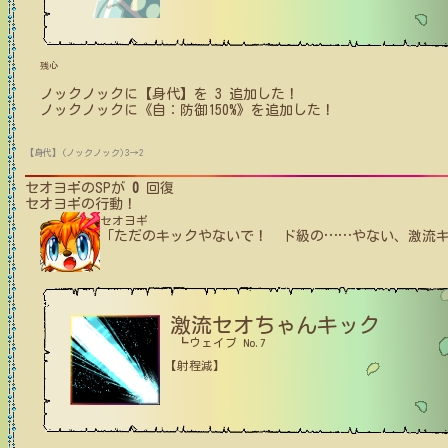
残心
ノックノック
に【身代】を
3
追加した！
ノックノック
に
《自：防御150%》
を追加した！
【身代】(ノックノック)3→2
セオヨギ
のSPが
0
回復
セオヨギ
の行動！
セオヨギ
「ただのキックやないで！ ド級の
…
…
やない、激流キ
激流セオちゃんキック
┗ウェイブ No.7
【射程減】