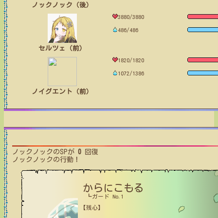
ノックノック（後）
3880/3880
486/486
セルツェ（前）
1820/1820
1072/1386
ノイグエント（前）
ノックノック
のSPが
0
回復
ノックノック
の行動！
からにこもる
┗ガード No.1
【残心】