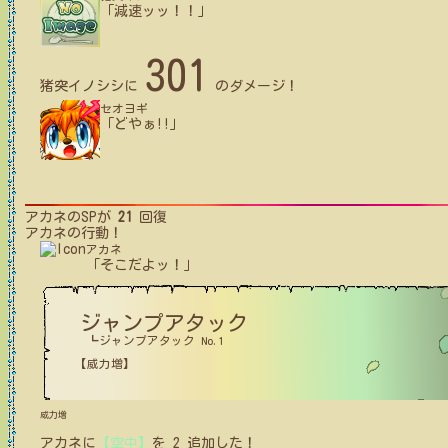
「減速ッッ！！」
301
猪突イノシシ
に
のダメージ！
セオヨギ
「どやぁ!!」
アカネ
のSPが
21
回復
アカネ
の行動！
アカネ
「そこだよッ！」
ジャンプアタック
┗ジャンプアタック No.1
【威力増】
威力増
アカネ
に
【空中】
を
2
追加した！