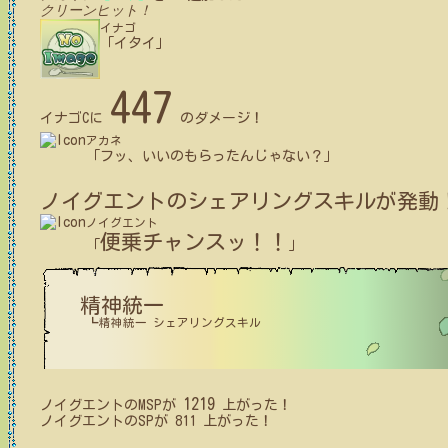
クリーンヒット！
イナゴ
「イタイ」
447
イナゴC
に
のダメージ！
アカネ
「フッ、いいのもらったんじゃない？」
ノイグエント
のシェアリングスキルが発動
ノイグエント
便乗チャンスッ！！
「
」
精神統一
┗精神統一 シェアリングスキル
1219
ノイグエント
の
MSP
が
上がった！
ノイグエント
の
SP
が
811
上がった！