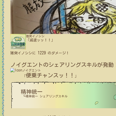
猪突イノシシ
「減速ッッ！！」
1229
猪突イノシシ
に
のダメージ！
ノイグエント
のシェアリングスキルが発動
ノイグエント
便乗チャンスッ！！
「
」
精神統一
┗精神統一 シェアリングスキル