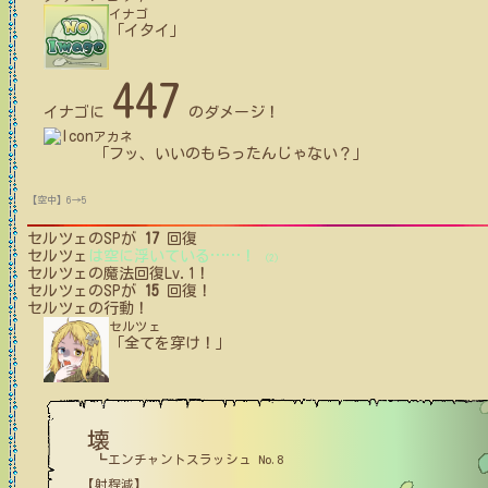
イナゴ
「イタイ」
447
イナゴ
に
のダメージ！
アカネ
「フッ、いいのもらったんじゃない？」
【空中】6→5
セルツェ
のSPが
17
回復
セルツェ
は空に浮いている
…
…
！
(2)
セルツェ
の魔法回復Lv.1！
セルツェ
のSPが
15
回復！
セルツェ
の行動！
セルツェ
「全てを穿け！」
壊
┗エンチャントスラッシュ No.8
【射程減】