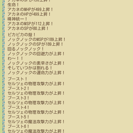
アカネ
のSPが
156
上昇！
生命！
アカネ
のMHPが
499
上昇！
アカネ
のHPが
499
上昇！
精神統一！
アカネ
のMSPが
112
上昇！
アカネ
のSPが
80
上昇！
ピカピカの殻！
ノックノック
のMSPが
189
上昇！
ノックノック
のSPが
189
上昇！
回るノックノック！
ノックノック
の回避力が上昇！
わ～！！
ノックノック
の素早さが上昇！
そしていつかは割れる！
ノックノック
の運命力が上昇！
ブースト！
セルツェ
の物理攻撃力が上昇！
ブースト2！
セルツェ
の物理攻撃力が上昇！
ブースト3！
セルツェ
の物理攻撃力が上昇！
ブースト4！
セルツェ
の物理攻撃力が上昇！
ブースト5！
セルツェ
の魔法攻撃力が上昇！
ブースト6！
セルツェ
の魔法攻撃力が上昇！