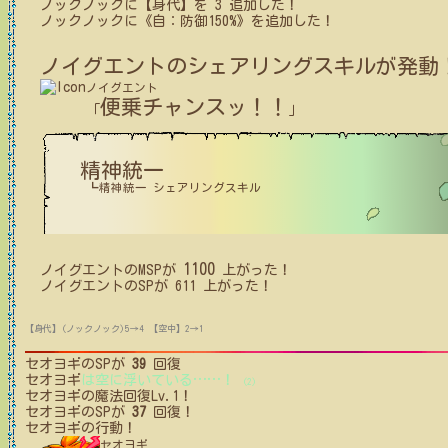
ノックノック
に【身代】を
3
追加した！
ノックノック
に
《自：防御150%》
を追加した！
ノイグエント
のシェアリングスキルが発動
ノイグエント
便乗チャンスッ！！
「
」
精神統一
┗精神統一 シェアリングスキル
1100
ノイグエント
の
MSP
が
上がった！
ノイグエント
の
SP
が
611
上がった！
【身代】(ノックノック)5→4
【空中】2→1
セオヨギ
のSPが
39
回復
セオヨギ
は空に浮いている
…
…
！
(2)
セオヨギ
の魔法回復Lv.1！
セオヨギ
のSPが
37
回復！
セオヨギ
の行動！
セオヨギ