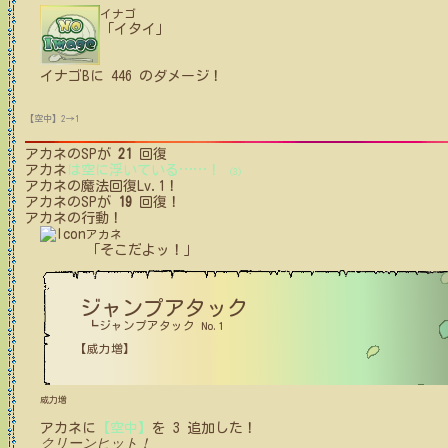
イナゴ
「イタイ」
イナゴB
に
446
のダメージ！
【空中】2→1
アカネ
のSPが
21
回復
アカネ
は空に浮いている
…
…
！
(3)
アカネ
の魔法回復Lv.1！
アカネ
のSPが
19
回復！
アカネ
の行動！
アカネ
「そこだよッ！」
ジャンプアタック
┗ジャンプアタック No.1
【威力増】
威力増
アカネ
に
【空中】
を
3
追加した！
クリーンヒット！