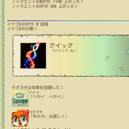
1146
ノイグエント
の
MSP
が
上がった！
ノイグエント
の
SP
が
696
上がった！
イナゴB
のSPが
0
回復
イナゴB
の行動！
クイック
┗クイック No.1
セオヨギ
は攻撃を回避した！
イナゴ
「ハヤイ ハヤイ」
セオヨギ
「外れや、出直し！」