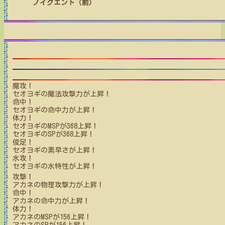
ノイグエント（前）
魔攻！
セオヨギ
の魔法攻撃力が上昇！
命中！
セオヨギ
の命中力が上昇！
体力！
セオヨギ
のMSPが
368
上昇！
セオヨギ
のSPが
368
上昇！
俊足！
セオヨギ
の素早さが上昇！
水攻！
セオヨギ
の水特性が上昇！
攻撃！
アカネ
の物理攻撃力が上昇！
命中！
アカネ
の命中力が上昇！
体力！
アカネ
のMSPが
156
上昇！