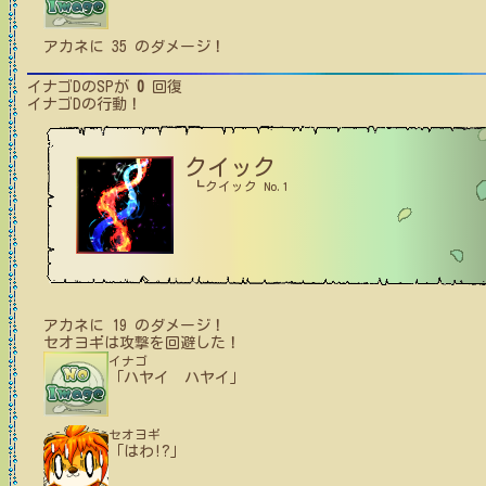
アカネ
に
35
のダメージ！
イナゴD
のSPが
0
回復
イナゴD
の行動！
クイック
┗クイック No.1
アカネ
に
19
のダメージ！
セオヨギ
は攻撃を回避した！
イナゴ
「ハヤイ ハヤイ」
セオヨギ
「はわ!?」