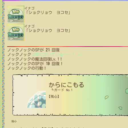
イナゴ
「ショクリョウ ヨコセ」
イナゴ
「ショクリョウ ヨコセ」
ノックノック
のSPが
21
回復
ノックノック
は空に浮いている
…
…
！
(2)
ノックノック
の魔法回復Lv.1！
ノックノック
のSPが
19
回復！
ノックノック
の行動！
からにこもる
┗ガード No.1
【残心】
残心