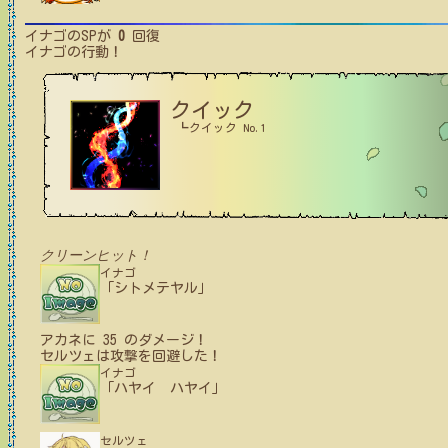
イナゴ
のSPが
0
回復
イナゴ
の行動！
クイック
┗クイック No.1
クリーンヒット！
イナゴ
「シトメテヤル」
アカネ
に
35
のダメージ！
セルツェ
は攻撃を回避した！
イナゴ
「ハヤイ ハヤイ」
セルツェ