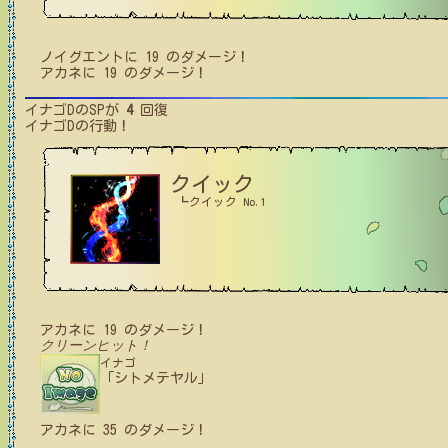
ノイグエント
に
19
のダメージ！
アカネ
に
19
のダメージ！
イナゴD
のSPが
4
回復
イナゴD
の行動！
クイック
┗クイック No.1
アカネ
に
19
のダメージ！
クリーンヒット！
イナゴ
「シトメテヤル」
アカネ
に
35
のダメージ！