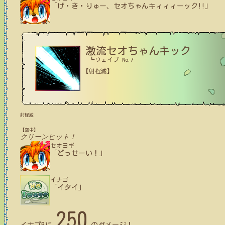
「げ・き・りゅー、セオちゃんキィィィーック!!」
激流セオちゃんキック
┗ウェイブ No.7
【射程減】
射程減
【空中】
クリーンヒット！
セオヨギ
「どっせーい！」
イナゴ
「イタイ」
250