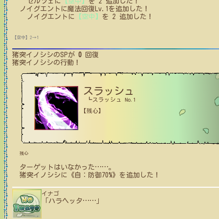
セルツェ
に
【空中】
を
2
追加した！
ノイグエント
に
魔法回復Lv.1
を追加した！
ノイグエント
に
【空中】
を
2
追加した！
【空中】2→1
猪突イノシシ
のSPが
0
回復
猪突イノシシ
の行動！
スラッシュ
┗スラッシュ No.1
【残心】
残心
ターゲットはいなかった
…
…
。
猪突イノシシ
に
《自：防御70%》
を追加した！
イナゴ
「ハラヘッタ
…
…
」