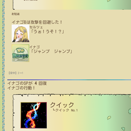
射程減
イナゴB
は攻撃を回避した！
セルツェ
「うぉ！うそ！？」
イナゴ
「ジャンプ ジャンプ」
【空中】2→1
イナゴ
のSPが
4
回復
イナゴ
の行動！
クイック
┗クイック No.1