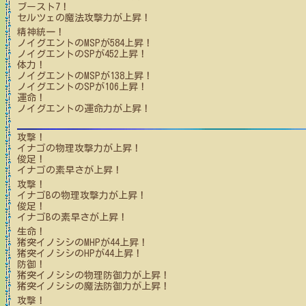
ブースト7！
セルツェ
の魔法攻撃力が上昇！
精神統一！
ノイグエント
のMSPが
584
上昇！
ノイグエント
のSPが
452
上昇！
体力！
ノイグエント
のMSPが
138
上昇！
ノイグエント
のSPが
106
上昇！
運命！
ノイグエント
の運命力が上昇！
攻撃！
イナゴ
の物理攻撃力が上昇！
俊足！
イナゴ
の素早さが上昇！
攻撃！
イナゴB
の物理攻撃力が上昇！
俊足！
イナゴB
の素早さが上昇！
生命！
猪突イノシシ
のMHPが
44
上昇！
猪突イノシシ
のHPが
44
上昇！
防御！
猪突イノシシ
の物理防御力が上昇！
猪突イノシシ
の魔法防御力が上昇！
攻撃！