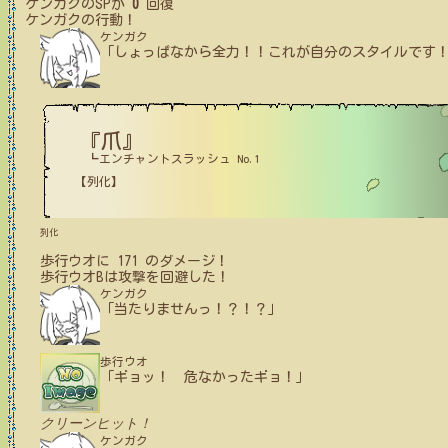
ケンガク
のSPが
0
回復
ケンガク
の行動！
ケンガク
「しょっぱなから全力！！これが自分のスタイルです
『爪』
┗エンチャントスラッシュ No.1
【列化】
列化
歩行ウオ
に
171
のダメージ！
歩行ウオB
は攻撃を回避した！
ケンガク
「当たりませんっ！？！？」
歩行ウオ
「ギョッ！ 危なかったギョ！」
クリーンヒット！
ケンガク