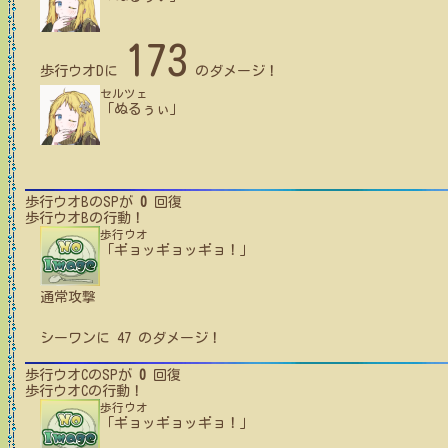
173
歩行ウオD
に
のダメージ！
セルツェ
「ぬるぅぃ」
歩行ウオB
のSPが
0
回復
歩行ウオB
の行動！
歩行ウオ
「ギョッギョッギョ！」
通常攻撃
シーワン
に
47
のダメージ！
歩行ウオC
のSPが
0
回復
歩行ウオC
の行動！
歩行ウオ
「ギョッギョッギョ！」