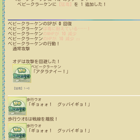
ベビークラーケン
に
【猛毒】
を
1
追加した！
ベビークラーケン
のSPが
0
回復
ベビークラーケン
は毒に耐えている
…
…
！
ベビークラーケン
のMHPが
10
減少
ベビークラーケン
のHPが
10
減少
(1)
ベビークラーケン
の行動！
通常攻撃
オデ
は攻撃を回避した！
ベビークラーケン
「アタラナイー！」
【猛毒】1→0
歩行ウオ
「ギョォォ！ グッバイギョ！」
歩行ウオB
は戦線を離脱！
歩行ウオ
「ギョォォ！ グッバイギョ！」