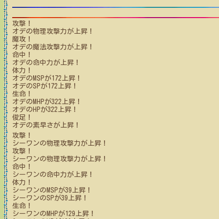
攻撃！
オデ
の物理攻撃力が上昇！
魔攻！
オデ
の魔法攻撃力が上昇！
命中！
オデ
の命中力が上昇！
体力！
オデ
のMSPが
172
上昇！
オデ
のSPが
172
上昇！
生命！
オデ
のMHPが
322
上昇！
オデ
のHPが
322
上昇！
俊足！
オデ
の素早さが上昇！
攻撃！
シーワン
の物理攻撃力が上昇！
攻撃！
シーワン
の物理攻撃力が上昇！
命中！
シーワン
の命中力が上昇！
体力！
シーワン
のMSPが
39
上昇！
シーワン
のSPが
39
上昇！
生命！
シーワン
のMHPが
129
上昇！