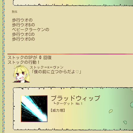
列化
歩行ウオ
の
歩行ウオB
の
ベビークラーケン
の
歩行ウオC
の
歩行ウオD
の
ストック
のSPが
0
回復
ストック
の行動！
ストック＝K＝ヴァン
「僕の前に立つからだよ♡」
ブラッドウィップ
┗ターゲット No.1
【威力増】