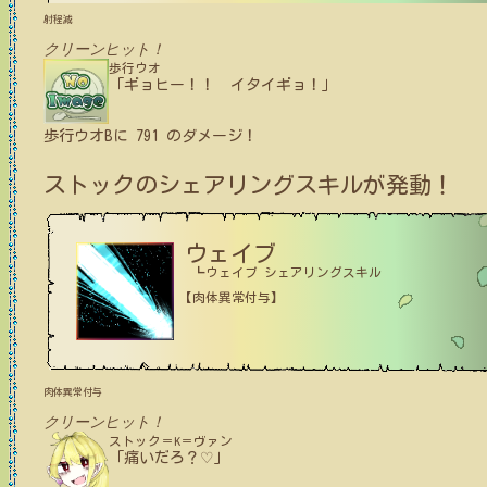
射程減
クリーンヒット！
歩行ウオ
「ギョヒー！！ イタイギョ！」
歩行ウオB
に
791
のダメージ！
ストック
のシェアリングスキルが発動！
ウェイブ
┗ウェイブ シェアリングスキル
【肉体異常付与】
肉体異常付与
クリーンヒット！
ストック＝K＝ヴァン
「痛いだろ？♡」