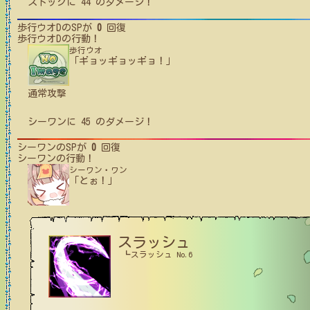
ストック
に
44
のダメージ！
歩行ウオD
のSPが
0
回復
歩行ウオD
の行動！
歩行ウオ
「ギョッギョッギョ！」
通常攻撃
シーワン
に
45
のダメージ！
シーワン
のSPが
0
回復
シーワン
の行動！
シーワン・ワン
「とぉ！」
スラッシュ
┗スラッシュ No.6