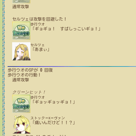
通常攻撃
セルツェ
は攻撃を回避した！
歩行ウオ
「ギョギョ！ すばしっこいギョ！」
セルツェ
「あまぃ」
歩行ウオ
のSPが
0
回復
歩行ウオ
の行動！
通常攻撃
クリーンヒット！
歩行ウオ
「ギョッギョッギョ！」
ストック＝K＝ヴァン
「痛いんだけど！！？」