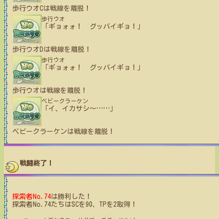
歩行ウオC
は戦線を離脱！
歩行ウオ
「ギョォォ！ グッバイギョ！」
歩行ウオD
は戦線を離脱！
歩行ウオ
「ギョォォ！ グッバイギョ！」
歩行ウオ
は戦線を離脱！
ベビークラーケン
「イ、イカサシ〜
…
…
」
ベビークラーケン
は戦線を離脱！
戦闘終了！
探索者No.74
は勝利した！
探索者No.74たちはSCを90、TPを2取得！