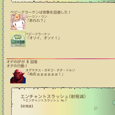
ベビークラーケン
は攻撃を回避した！
シーワン・ワン
「あれれ？」
ベビークラーケン
「オソイ、オソイ！」
オデ
のSPが
0
回復
オデ
の行動！
オデヤヌス・ガギゴ・ダダ・ドルゾ
「ぬおぉぉぉぉぉぉ！」
エンチャントスラッシュ(射程減)
┗エンチャントスラッシュ No.7
【射程減】