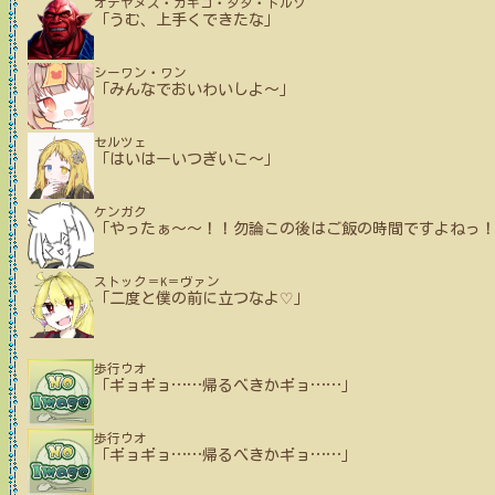
オデヤヌス・ガギゴ・ダダ・ドルゾ
「うむ、上手くできたな」
シーワン・ワン
「みんなでおいわいしよ～」
セルツェ
「はいはーいつぎいこ～」
ケンガク
「やったぁ～～！！勿論この後はご飯の時間ですよねっ
ストック＝K＝ヴァン
「二度と僕の前に立つなよ♡」
歩行ウオ
「ギョギョ
…
…
帰るべきかギョ
…
…
」
歩行ウオ
「ギョギョ
…
…
帰るべきかギョ
…
…
」