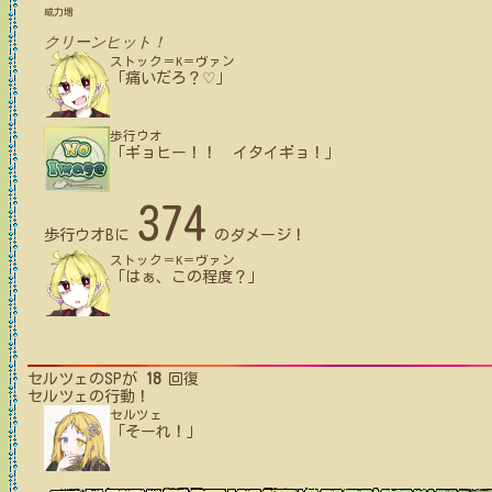
威力増
クリーンヒット！
ストック＝K＝ヴァン
「痛いだろ？♡」
歩行ウオ
「ギョヒー！！ イタイギョ！」
374
歩行ウオB
に
のダメージ！
ストック＝K＝ヴァン
「はぁ、この程度？」
セルツェ
のSPが
18
回復
セルツェ
の行動！
セルツェ
「そーれ！」