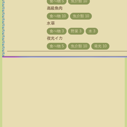
高級魚肉
水草
夜光イカ