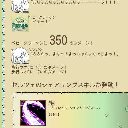
「おりゃおりゃおりゃおりゃーーーーーっ！！！」
ベビークラーケン
「イテッ！」
350
ベビークラーケン
に
のダメージ！
ケンガク
「ふふんっ、よゆ～のよっちゃんいかですよっ！」
歩行ウオC
に
168
のダメージ！
歩行ウオD
に
174
のダメージ！
セルツェ
のシェアリングスキルが発動！
絶
┗ブレイク シェアリングスキル
【列化】