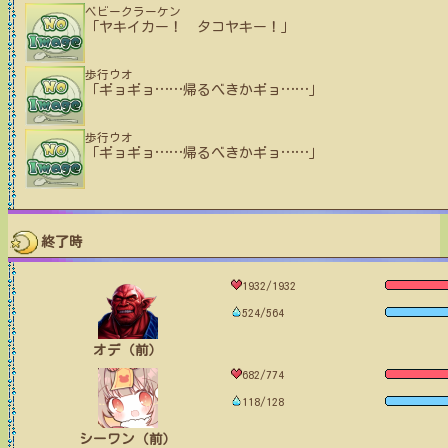
ベビークラーケン
「ヤキイカー！ タコヤキー！」
歩行ウオ
「ギョギョ
…
…
帰るべきかギョ
…
…
」
歩行ウオ
「ギョギョ
…
…
帰るべきかギョ
…
…
」
終了時
1932/1932
524/564
オデ（前）
682/774
118/128
シーワン（前）