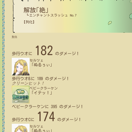
解放｢絶｣
┗エンチャントスラッシュ No.7
【列化】
列化
182
歩行ウオ
に
のダメージ！
セルツェ
「ぬるぅぃ」
歩行ウオB
に
189
のダメージ！
クリーンヒット！
ベビークラーケン
「イテッ！」
ベビークラーケン
に
395
のダメージ！
174
歩行ウオC
に
のダメージ！
セルツェ
「ぬるぅぃ」