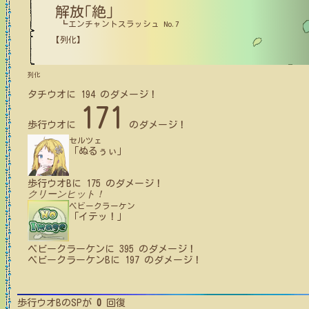
解放｢絶｣
┗エンチャントスラッシュ No.7
【列化】
列化
タチウオ
に
194
のダメージ！
171
歩行ウオ
に
のダメージ！
セルツェ
「ぬるぅぃ」
歩行ウオB
に
175
のダメージ！
クリーンヒット！
ベビークラーケン
「イテッ！」
ベビークラーケン
に
395
のダメージ！
ベビークラーケンB
に
197
のダメージ！
歩行ウオB
のSPが
0
回復