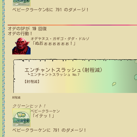
ベビークラーケンB
に
791
のダメージ！
オデ
のSPが
19
回復
オデ
の行動！
オデヤヌス・ガギゴ・ダダ・ドルゾ
「ぬおぉぉぉぉぉぉ！」
エンチャントスラッシュ(射程減)
┗エンチャントスラッシュ No.7
【射程減】
射程減
クリーンヒット！
ベビークラーケン
「イテッ！」
ベビークラーケン
に
791
のダメージ！