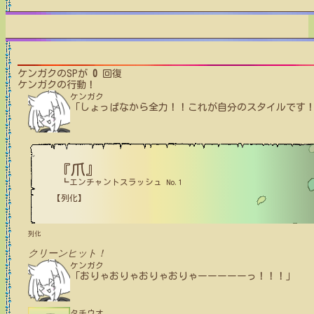
ケンガク
のSPが
0
回復
ケンガク
の行動！
ケンガク
「しょっぱなから全力！！これが自分のスタイルです
『爪』
┗エンチャントスラッシュ No.1
【列化】
列化
クリーンヒット！
ケンガク
「おりゃおりゃおりゃおりゃーーーーーっ！！！」
タチウオ