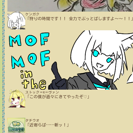
ケンガク
「狩りの時間です！！ 全力でぶっとばしますよ～～！！
ストック＝K＝ヴァン
「この僕が直々にきてやったぞ♡」
タチウオ
「近寄らば
…
…
斬ッ！」