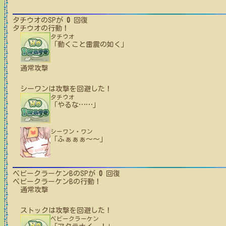
タチウオ
のSPが
0
回復
タチウオ
の行動！
タチウオ
「動くこと雷震の如く」
通常攻撃
シーワン
は攻撃を回避した！
タチウオ
「やるな
…
…
」
シーワン・ワン
「ふぁぁぁ～～」
ベビークラーケンB
のSPが
0
回復
ベビークラーケンB
の行動！
通常攻撃
ストック
は攻撃を回避した！
ベビークラーケン