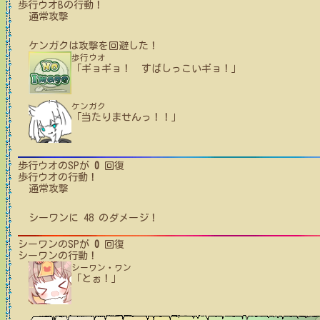
歩行ウオB
の行動！
通常攻撃
ケンガク
は攻撃を回避した！
歩行ウオ
「ギョギョ！ すばしっこいギョ！」
ケンガク
「当たりませんっ！！」
歩行ウオ
のSPが
0
回復
歩行ウオ
の行動！
通常攻撃
シーワン
に
48
のダメージ！
シーワン
のSPが
0
回復
シーワン
の行動！
シーワン・ワン
「とぉ！」