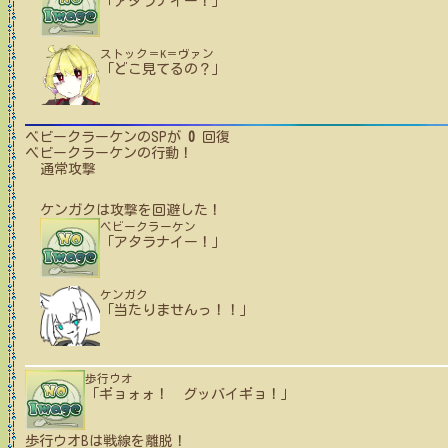
「アタラナイー！」
ストック＝K＝ヴァン
「どこ見てるの？」
ベビークラーケン
のSPが
0
回復
ベビークラーケン
の行動！
通常攻撃
ケンガク
は攻撃を回避した！
ベビークラーケン
「アタラナイー！」
ケンガク
「当たりませんっ！！」
歩行ウオ
「ギョォォ！ グッバイギョ！」
歩行ウオB
は戦線を離脱！