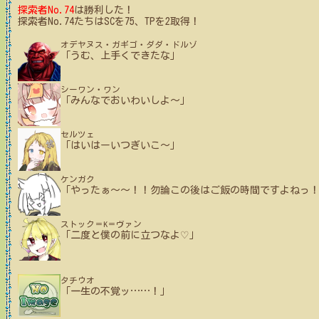
探索者No.74
は勝利した！
探索者No.74たちはSCを75、TPを2取得！
オデヤヌス・ガギゴ・ダダ・ドルゾ
「うむ、上手くできたな」
シーワン・ワン
「みんなでおいわいしよ～」
セルツェ
「はいはーいつぎいこ～」
ケンガク
「やったぁ～～！！勿論この後はご飯の時間ですよねっ
ストック＝K＝ヴァン
「二度と僕の前に立つなよ♡」
タチウオ
「一生の不覚ッ
…
…
！」