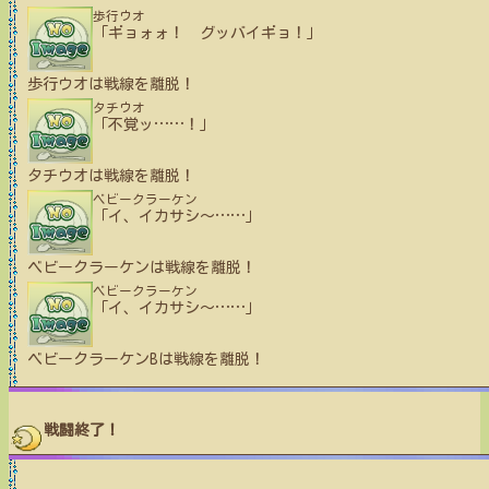
歩行ウオ
「ギョォォ！ グッバイギョ！」
歩行ウオ
は戦線を離脱！
タチウオ
「不覚ッ
…
…
！」
タチウオ
は戦線を離脱！
ベビークラーケン
「イ、イカサシ〜
…
…
」
ベビークラーケン
は戦線を離脱！
ベビークラーケン
「イ、イカサシ〜
…
…
」
ベビークラーケンB
は戦線を離脱！
戦闘終了！