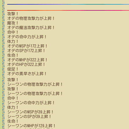
攻撃！
オデ
の物理攻撃力が上昇！
魔攻！
オデ
の魔法攻撃力が上昇！
命中！
オデ
の命中力が上昇！
体力！
オデ
のMSPが
172
上昇！
オデ
のSPが
172
上昇！
生命！
オデ
のMHPが
322
上昇！
オデ
のHPが
322
上昇！
俊足！
オデ
の素早さが上昇！
攻撃！
シーワン
の物理攻撃力が上昇！
攻撃！
シーワン
の物理攻撃力が上昇！
命中！
シーワン
の命中力が上昇！
体力！
シーワン
のMSPが
39
上昇！
シーワン
のSPが
39
上昇！
生命！
シーワン
のMHPが
129
上昇！