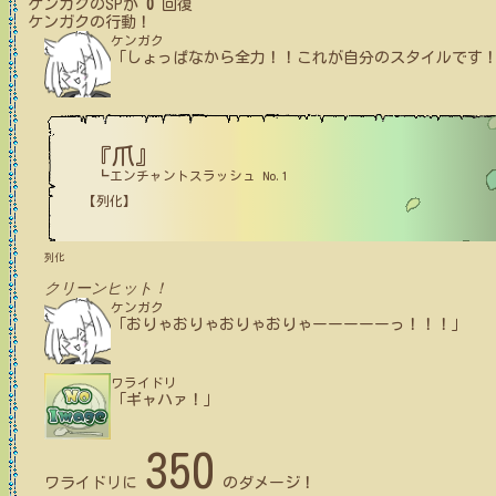
ケンガク
のSPが
0
回復
ケンガク
の行動！
ケンガク
「しょっぱなから全力！！これが自分のスタイルです
『爪』
┗エンチャントスラッシュ No.1
【列化】
列化
クリーンヒット！
ケンガク
「おりゃおりゃおりゃおりゃーーーーーっ！！！」
ワライドリ
「ギャハァ！」
350
ワライドリ
に
のダメージ！