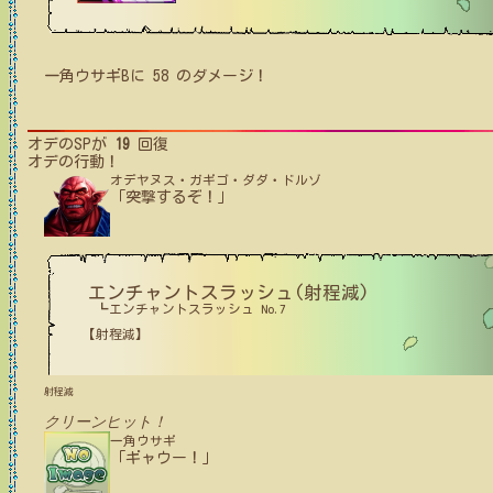
一角ウサギB
に
58
のダメージ！
オデ
のSPが
19
回復
オデ
の行動！
オデヤヌス・ガギゴ・ダダ・ドルゾ
「突撃するぞ！」
エンチャントスラッシュ(射程減)
┗エンチャントスラッシュ No.7
【射程減】
射程減
クリーンヒット！
一角ウサギ
「ギャウー！」