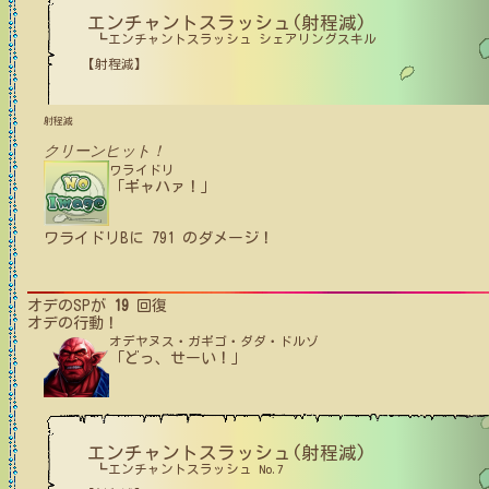
エンチャントスラッシュ(射程減)
┗エンチャントスラッシュ シェアリングスキル
【射程減】
射程減
クリーンヒット！
ワライドリ
「ギャハァ！」
ワライドリB
に
791
のダメージ！
オデ
のSPが
19
回復
オデ
の行動！
オデヤヌス・ガギゴ・ダダ・ドルゾ
「どっ、せーい！」
エンチャントスラッシュ(射程減)
┗エンチャントスラッシュ No.7