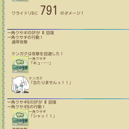
791
ワライドリB
に
のダメージ！
一角ウサギ
のSPが
0
回復
一角ウサギ
の行動！
通常攻撃
ケンガク
は攻撃を回避した！
一角ウサギ
「キュ
…
…
」
ケンガク
「当たりませんっ！！」
一角ウサギB
のSPが
0
回復
一角ウサギB
の行動！
一角ウサギ
「シャッ！！」