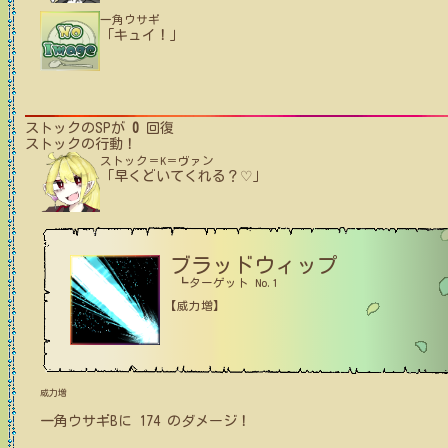
一角ウサギ
「キュイ！」
ストック
のSPが
0
回復
ストック
の行動！
ストック＝K＝ヴァン
「早くどいてくれる？♡」
ブラッドウィップ
┗ターゲット No.1
【威力増】
威力増
一角ウサギB
に
174
のダメージ！