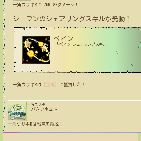
一角ウサギB
に
769
のダメージ！
シーワン
のシェアリングスキルが発動！
ペイン
┗ペイン シェアリングスキル
一角ウサギB
は
【猛毒】
に
抵抗
した！
一角ウサギ
「バタンキュ〜」
一角ウサギB
は戦線を離脱！