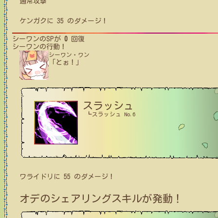
通常攻撃
ケンガク
に
35
のダメージ！
シーワン
のSPが
0
回復
シーワン
の行動！
シーワン・ワン
「とぉ！」
スラッシュ
┗スラッシュ No.6
ワライドリ
に
55
のダメージ！
オデ
のシェアリングスキルが発動！