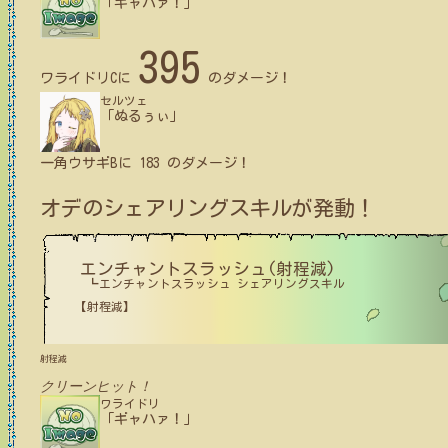
「ギャハァ！」
395
ワライドリC
に
のダメージ！
セルツェ
「ぬるぅぃ」
一角ウサギB
に
183
のダメージ！
オデ
のシェアリングスキルが発動！
エンチャントスラッシュ(射程減)
┗エンチャントスラッシュ シェアリングスキル
【射程減】
射程減
クリーンヒット！
ワライドリ
「ギャハァ！」