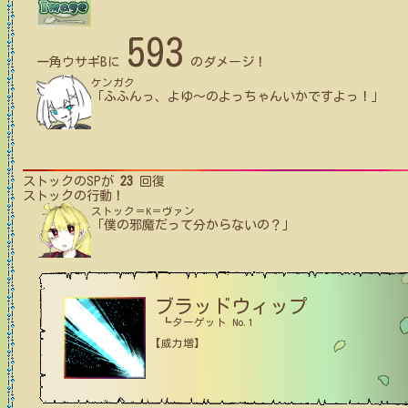
593
一角ウサギB
に
のダメージ！
ケンガク
「ふふんっ、よゆ～のよっちゃんいかですよっ！」
ストック
のSPが
23
回復
ストック
の行動！
ストック＝K＝ヴァン
「僕の邪魔だって分からないの？」
ブラッドウィップ
┗ターゲット No.1
【威力増】