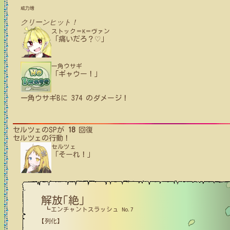
威力増
クリーンヒット！
ストック＝K＝ヴァン
「痛いだろ？♡」
一角ウサギ
「ギャウー！」
一角ウサギB
に
374
のダメージ！
セルツェ
のSPが
18
回復
セルツェ
の行動！
セルツェ
「そーれ！」
解放｢絶｣
┗エンチャントスラッシュ No.7
【列化】