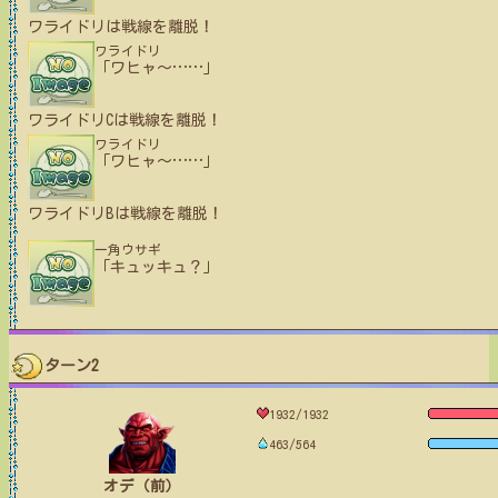
ワライドリ
は戦線を離脱！
ワライドリ
「ワヒャ〜
…
…
」
ワライドリC
は戦線を離脱！
ワライドリ
「ワヒャ〜
…
…
」
ワライドリB
は戦線を離脱！
一角ウサギ
「キュッキュ？」
ターン2
1932/1932
463/564
オデ（前）