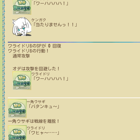
「ワーハハハハ！」
ケンガク
「当たりませんっ！！」
ワライドリB
のSPが
0
回復
ワライドリB
の行動！
通常攻撃
オデ
は攻撃を回避した！
ワライドリ
「ワーハハハハ！」
一角ウサギ
「バタンキュ〜」
一角ウサギ
は戦線を離脱！
ワライドリ
「ワヒャ〜
…
…
」