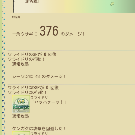
【射程減】
射程減
376
一角ウサギ
に
のダメージ！
ワライドリ
のSPが
0
回復
ワライドリ
の行動！
通常攻撃
シーワン
に
48
のダメージ！
ワライドリC
のSPが
0
回復
ワライドリC
の行動！
ワライドリ
「ハッハァーッ！」
通常攻撃
ケンガク
は攻撃を回避した！
ワライドリ