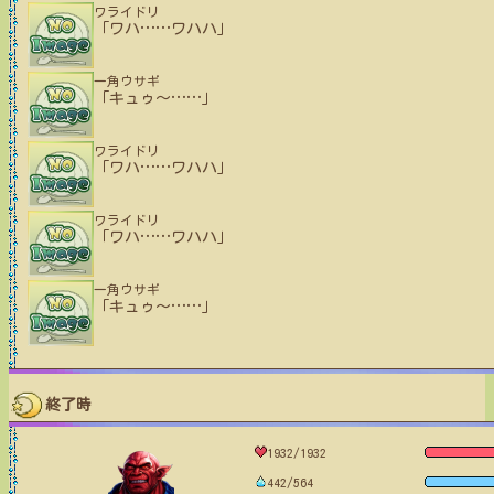
ワライドリ
「ワハ
…
…
ワハハ」
一角ウサギ
「キュゥ〜
…
…
」
ワライドリ
「ワハ
…
…
ワハハ」
ワライドリ
「ワハ
…
…
ワハハ」
一角ウサギ
「キュゥ〜
…
…
」
終了時
1932/1932
442/564