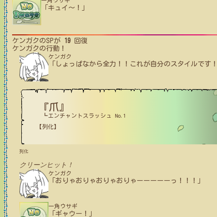
一角ウサギ
「キュイ〜！」
ケンガク
のSPが
19
回復
ケンガク
の行動！
ケンガク
「しょっぱなから全力！！これが自分のスタイルです
『爪』
┗エンチャントスラッシュ No.1
【列化】
列化
クリーンヒット！
ケンガク
「おりゃおりゃおりゃおりゃーーーーーっ！！！」
一角ウサギ
「ギャウー！」