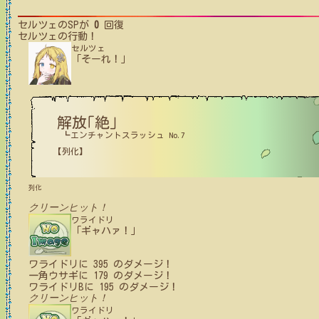
セルツェ
のSPが
0
回復
セルツェ
の行動！
セルツェ
「そーれ！」
解放｢絶｣
┗エンチャントスラッシュ No.7
【列化】
列化
クリーンヒット！
ワライドリ
「ギャハァ！」
ワライドリ
に
395
のダメージ！
一角ウサギ
に
179
のダメージ！
ワライドリB
に
195
のダメージ！
クリーンヒット！
ワライドリ