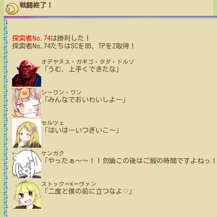
戦闘終了！
探索者No.74
は勝利した！
探索者No.74たちはSCを85、TPを2取得！
オデヤヌス・ガギゴ・ダダ・ドルゾ
「うむ、上手くできたな」
シーワン・ワン
「みんなでおいわいしよ～」
セルツェ
「はいはーいつぎいこ～」
ケンガク
「やったぁ～～！！勿論この後はご飯の時間ですよねっ
ストック＝K＝ヴァン
「二度と僕の前に立つなよ♡」