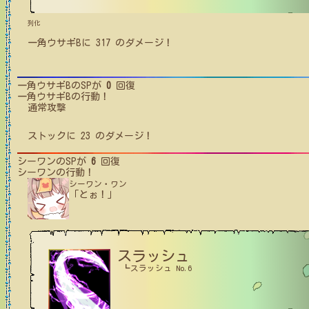
列化
一角ウサギB
に
317
のダメージ！
一角ウサギB
のSPが
0
回復
一角ウサギB
の行動！
通常攻撃
ストック
に
23
のダメージ！
シーワン
のSPが
6
回復
シーワン
の行動！
シーワン・ワン
「とぉ！」
スラッシュ
┗スラッシュ No.6