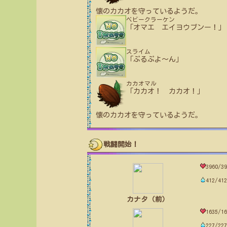
懐のカカオを守っているようだ。
ベビークラーケン
「オマエ エイヨウブンー！」
スライム
「ぷるぷよ〜ん」
カカオマル
「カカオ！ カカオ！」
懐のカカオを守っているようだ。
戦闘開始！
3960/39
412/412
カナタ（前）
1635/16
227/227