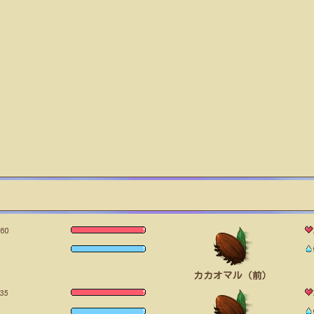
60
カカオマル（前）
35