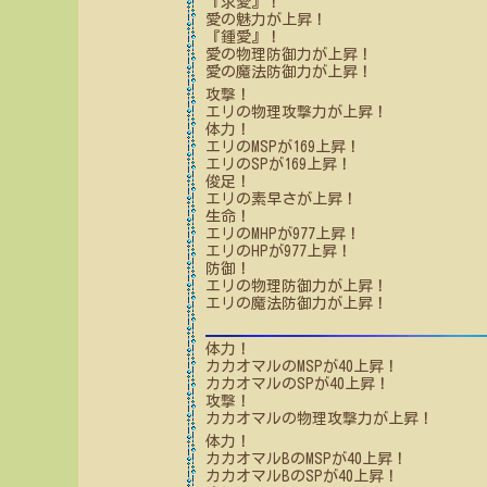
『求愛』！
愛
の魅力が上昇！
『鍾愛』！
愛
の物理防御力が上昇！
愛
の魔法防御力が上昇！
攻撃！
エリ
の物理攻撃力が上昇！
体力！
エリ
のMSPが
169
上昇！
エリ
のSPが
169
上昇！
俊足！
エリ
の素早さが上昇！
生命！
エリ
のMHPが
977
上昇！
エリ
のHPが
977
上昇！
防御！
エリ
の物理防御力が上昇！
エリ
の魔法防御力が上昇！
体力！
カカオマル
のMSPが
40
上昇！
カカオマル
のSPが
40
上昇！
攻撃！
カカオマル
の物理攻撃力が上昇！
体力！
カカオマルB
のMSPが
40
上昇！
カカオマルB
のSPが
40
上昇！