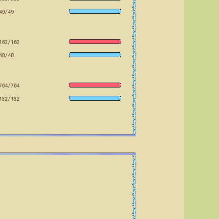
49/49
162/162
48/48
764/764
132/132