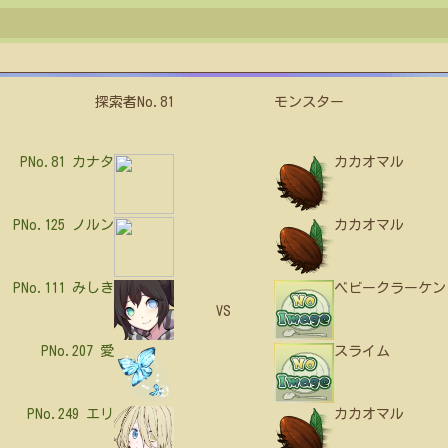
探索者No.81
モンスター
PNo.81
カナタ
カカオマル
PNo.125
ノルン
カカオマル
PNo.111
みしき
ベビークラーケン
VS
PNo.207
愛
スライム
PNo.249
エリ
カカオマル