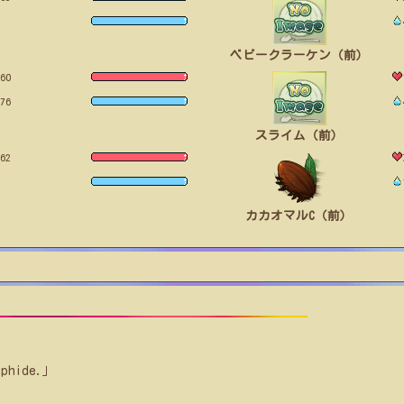
ベビークラーケン（前）
60
76
スライム（前）
62
カカオマルC（前）
lphide.」