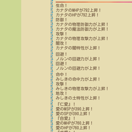
生命！
カナタ
のMHPが
792
上昇！
カナタ
のHPが
792
上昇！
防御！
カナタ
の物理防御力が上昇！
カナタ
の魔法防御力が上昇！
攻撃！
カナタ
の物理攻撃力が上昇！
闇攻！
カナタ
の闇特性が上昇！
回避！
ノルン
の回避力が上昇！
回避！
ノルン
の回避力が上昇！
命中！
みしき
の命中力が上昇！
攻撃！
みしき
の物理攻撃力が上昇！
地攻！
みしき
の土特性が上昇！
『仁愛』！
愛
のMSPが
390
上昇！
愛
のSPが
390
上昇！
『自愛』！
愛
のMHPが
760
上昇！
愛
のHPが
760
上昇！