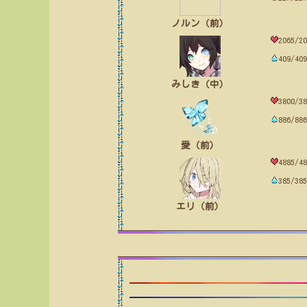
ノルン（前）
2065/20
409/409
みしき（中）
3800/38
886/886
愛（前）
4885/48
385/385
エリ（前）