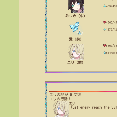
409/409
みしき（中）
4560/45
1276/12
愛（前）
5862/58
554/554
エリ（前）
エリ
のSPが
0
回復
エリ
の行動！
エリ
「Let enemy reach the Sy