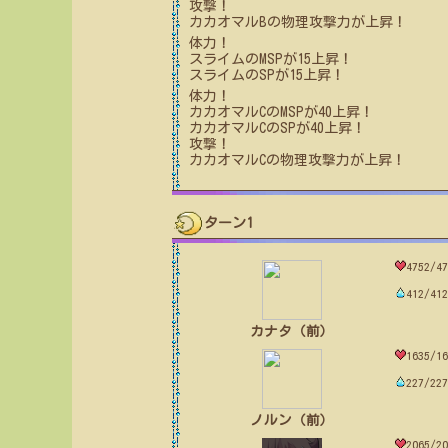
攻撃！
カカオマルB
の物理攻撃力が上昇！
体力！
スライム
のMSPが
15
上昇！
スライム
のSPが
15
上昇！
体力！
カカオマルC
のMSPが
40
上昇！
カカオマルC
のSPが
40
上昇！
攻撃！
カカオマルC
の物理攻撃力が上昇！
ターン1
4752/47
412/412
カナタ（前）
1635/16
227/227
ノルン（前）
2065/20