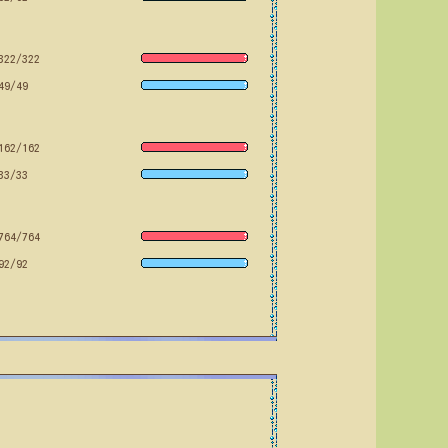
322/322
49/49
162/162
33/33
764/764
92/92