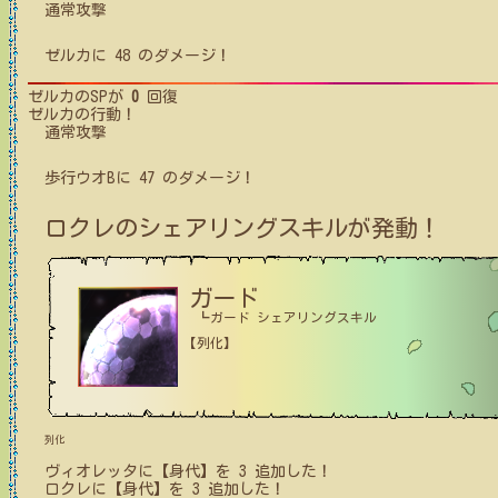
通常攻撃
ゼルカ
に
48
のダメージ！
ゼルカ
のSPが
0
回復
ゼルカ
の行動！
通常攻撃
歩行ウオB
に
47
のダメージ！
ロクレ
のシェアリングスキルが発動！
ガード
┗ガード シェアリングスキル
【列化】
列化
ヴィオレッタ
に【身代】を
3
追加した！
ロクレ
に【身代】を
3
追加した！