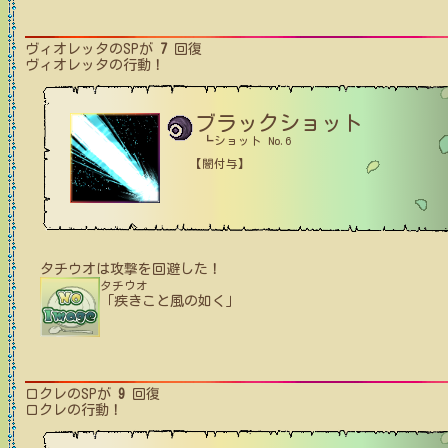
ヴィオレッタ
のSPが
7
回復
ヴィオレッタ
の行動！
ブラックショット
┗ショット No.6
【闇付与】
タチウオ
は攻撃を回避した！
タチウオ
「疾きこと風の如く」
ロクレ
のSPが
9
回復
ロクレ
の行動！