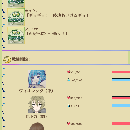
歩行ウオ
「ギョギョ！ 陸地もいけるギョ！」
タチウオ
「近寄らば
…
…
斬ッ！」
戦闘開始！
515/515
141/141
ヴィオレッタ（中）
320/320
64/64
ゼルカ（前）
900/900