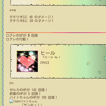
命中増
タチウオC
に
40
のダメージ！
タチウオB
に
38
のダメージ！
ロクレ
のSPが
9
回復
ロクレ
の行動！
ヒール
┗ヒール No.1
【列化】
列化
ゼルカ
の
HPが
142
回復！
新藤
の
HPが
0
回復！
バイトちゃん
の
HPが
155
回復！
バイトちゃん
「サンキュ！」