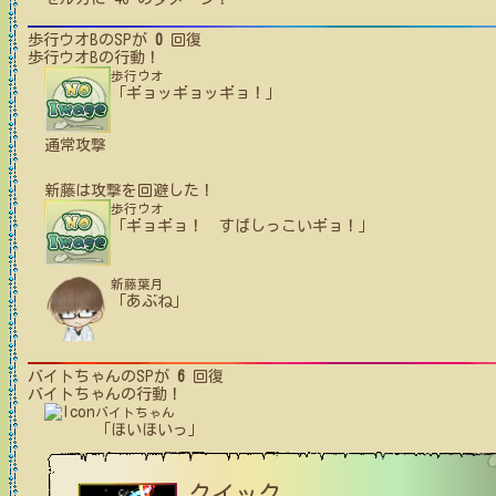
歩行ウオB
のSPが
0
回復
歩行ウオB
の行動！
歩行ウオ
「ギョッギョッギョ！」
通常攻撃
新藤
は攻撃を回避した！
歩行ウオ
「ギョギョ！ すばしっこいギョ！」
新藤葉月
「あぶね」
バイトちゃん
のSPが
6
回復
バイトちゃん
の行動！
バイトちゃん
「ほいほいっ」
クイック