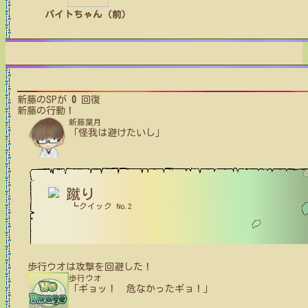
バイトちゃん（前）
新藤
のSPが
0
回復
新藤
の行動！
新藤葉月
「怪我は避けたいし」
蹴り
┗クイック No.2
歩行ウオ
は攻撃を回避した！
歩行ウオ
「ギョッ！ 危なかったギョ！」