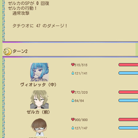
ゼルカ
のSPが
0
回復
ゼルカ
の行動！
通常攻撃
タチウオ
に
47
のダメージ！
ターン2
515/515
121/141
ヴィオレッタ（中）
272/320
64/64
ゼルカ（前）
900/900
127/147