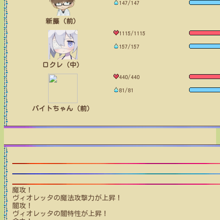
147/147
新藤（前）
1115/1115
157/157
ロクレ（中）
440/440
81/81
バイトちゃん（前）
魔攻！
ヴィオレッタ
の魔法攻撃力が上昇！
闇攻！
ヴィオレッタ
の闇特性が上昇！