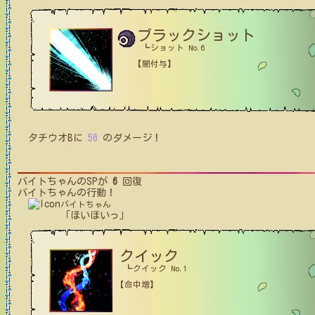
ブラックショット
┗ショット No.6
【闇付与】
タチウオB
に
56
のダメージ！
バイトちゃん
のSPが
6
回復
バイトちゃん
の行動！
バイトちゃん
「ほいほいっ」
クイック
┗クイック No.1
【命中増】