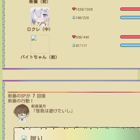
新藤（前）
1338/1338
186/226
ロクレ（中）
308/440
97/117
バイトちゃん（前）
新藤
のSPが
7
回復
新藤
の行動！
新藤葉月
「怪我は避けたいし」
蹴り