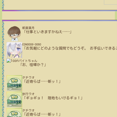
新藤葉月
「仕事といきますかねえ
…
…
」
EDN0008-0060
「お気軽にどのような質問でもどうぞ。 お手伝いできる
バイトちゃん
「お、喧嘩か？」
タチウオ
「近寄らば
…
…
斬ッ！」
歩行ウオ
「ギョギョ！ 陸地もいけるギョ！」
タチウオ
「近寄らば
…
…
斬ッ！」