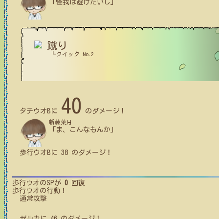
「怪我は避けたいし」
蹴り
┗クイック No.2
40
タチウオB
に
のダメージ！
新藤葉月
「ま、こんなもんか」
歩行ウオB
に
38
のダメージ！
歩行ウオ
のSPが
0
回復
歩行ウオ
の行動！
通常攻撃
ゼルカ
に
46
のダメージ！