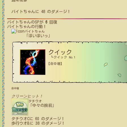
通常攻撃
バイトちゃん
に
48
のダメージ！
バイトちゃん
のSPが
6
回復
バイトちゃん
の行動！
バイトちゃん
「ほいほいっ」
クイック
┗クイック No.1
【命中増】
命中増
クリーンヒット！
タチウオ
「中々の腕前」
タチウオC
に
60
のダメージ！
歩行ウオB
に
38
のダメージ！