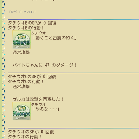
【身代】(ロクレ)4→3
タチウオB
のSPが
0
回復
タチウオB
の行動！
タチウオ
「動くこと雷震の如く」
通常攻撃
バイトちゃん
に
47
のダメージ！
タチウオC
のSPが
0
回復
タチウオC
の行動！
通常攻撃
ゼルカ
は攻撃を回避した！
タチウオ
「やるな
…
…
」
タチウオ
のSPが
0
回復
タチウオ
の行動！