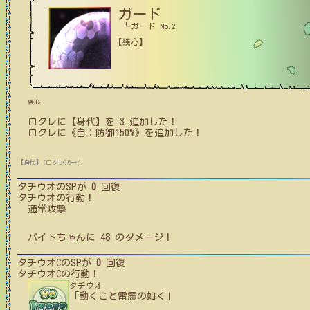
ガード
┗ガード No.2
【残心】
残心
ロクレ
に【身代】を
3
追加した！
ロクレ
に
《自：防御150%》
を追加した！
【身代】(ロクレ)5→4
タチウオ
のSPが
0
回復
タチウオ
の行動！
通常攻撃
バイトちゃん
に
48
のダメージ！
タチウオC
のSPが
0
回復
タチウオC
の行動！
タチウオ
「動くこと雷震の如く」