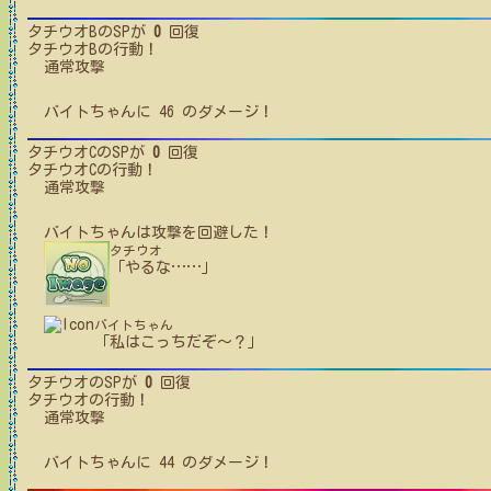
タチウオB
のSPが
0
回復
タチウオB
の行動！
通常攻撃
バイトちゃん
に
46
のダメージ！
タチウオC
のSPが
0
回復
タチウオC
の行動！
通常攻撃
バイトちゃん
は攻撃を回避した！
タチウオ
「やるな
…
…
」
バイトちゃん
「私はこっちだぞ～？」
タチウオ
のSPが
0
回復
タチウオ
の行動！
通常攻撃
バイトちゃん
に
44
のダメージ！