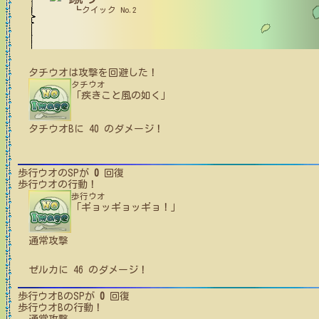
┗クイック No.2
タチウオ
は攻撃を回避した！
タチウオ
「疾きこと風の如く」
タチウオB
に
40
のダメージ！
歩行ウオ
のSPが
0
回復
歩行ウオ
の行動！
歩行ウオ
「ギョッギョッギョ！」
通常攻撃
ゼルカ
に
46
のダメージ！
歩行ウオB
のSPが
0
回復
歩行ウオB
の行動！