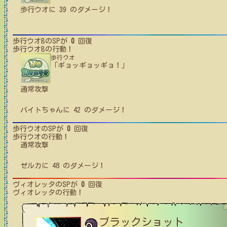
歩行ウオ
に
39
のダメージ！
歩行ウオB
のSPが
0
回復
歩行ウオB
の行動！
歩行ウオ
「ギョッギョッギョ！」
通常攻撃
バイトちゃん
に
42
のダメージ！
歩行ウオ
のSPが
0
回復
歩行ウオ
の行動！
通常攻撃
ゼルカ
に
48
のダメージ！
ヴィオレッタ
のSPが
0
回復
ヴィオレッタ
の行動！
ブラックショット