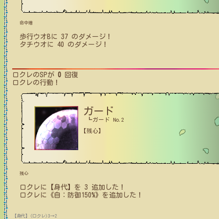
命中増
歩行ウオB
に
37
のダメージ！
タチウオ
に
40
のダメージ！
ロクレ
のSPが
0
回復
ロクレ
の行動！
ガード
┗ガード No.2
【残心】
残心
ロクレ
に【身代】を
3
追加した！
ロクレ
に
《自：防御150%》
を追加した！
【身代】(ロクレ)3→2