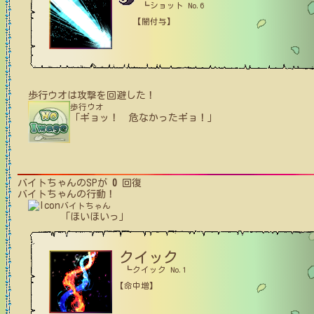
┗ショット No.6
【闇付与】
歩行ウオ
は攻撃を回避した！
歩行ウオ
「ギョッ！ 危なかったギョ！」
バイトちゃん
のSPが
0
回復
バイトちゃん
の行動！
バイトちゃん
「ほいほいっ」
クイック
┗クイック No.1
【命中増】