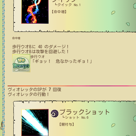
┗クイック No.1
【命中増】
命中増
歩行ウオB
に
40
のダメージ！
歩行ウオB
は攻撃を回避した！
歩行ウオ
「ギョッ！ 危なかったギョ！」
ヴィオレッタ
のSPが
7
回復
ヴィオレッタ
の行動！
ブラックショット
┗ショット No.6
【闇付与】