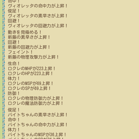
命中！
ヴィオレッタ
の命中力が上昇！
俊足！
ヴィオレッタ
の素早さが上昇！
回避！
ヴィオレッタ
の回避力が上昇！
動きを見極める！
新藤
の素早さが上昇！
回避！
新藤
の回避力が上昇！
フェイント！
新藤
の物理攻撃力が上昇！
生命！
ロクレ
のMHPが
223
上昇！
ロクレ
のHPが
223
上昇！
体力！
ロクレ
のMSPが
69
上昇！
ロクレ
のSPが
69
上昇！
防御！
ロクレ
の物理防御力が上昇！
ロクレ
の魔法防御力が上昇！
俊足！
バイトちゃん
の素早さが上昇！
命中！
バイトちゃん
の命中力が上昇！
体力！
バイトちゃん
のMSPが
36
上昇！