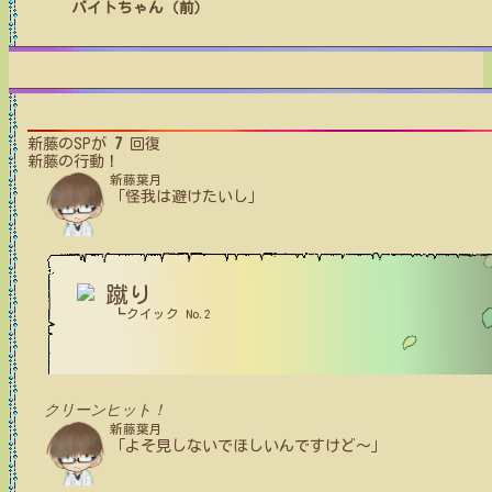
バイトちゃん（前）
新藤
のSPが
7
回復
新藤
の行動！
新藤葉月
「怪我は避けたいし」
蹴り
┗クイック No.2
クリーンヒット！
新藤葉月
「よそ見しないでほしいんですけど～」