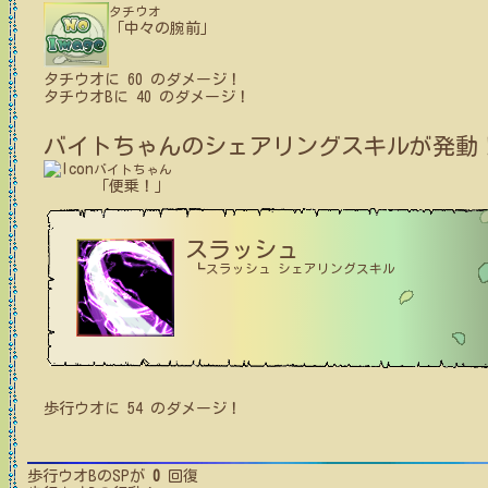
タチウオ
「中々の腕前」
タチウオ
に
60
のダメージ！
タチウオB
に
40
のダメージ！
バイトちゃん
のシェアリングスキルが発動
バイトちゃん
「便乗！」
スラッシュ
┗スラッシュ シェアリングスキル
歩行ウオ
に
54
のダメージ！
歩行ウオB
のSPが
0
回復