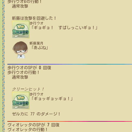
歩行ウオB
の行動！
通常攻撃
新藤
は攻撃を回避した！
歩行ウオ
「ギョギョ！ すばしっこいギョ！」
新藤葉月
「あぶね」
歩行ウオ
のSPが
0
回復
歩行ウオ
の行動！
通常攻撃
クリーンヒット！
歩行ウオ
「ギョッギョッギョ！」
ゼルカ
に
77
のダメージ！
ヴィオレッタ
のSPが
7
回復
ヴィオレッタ
の行動！