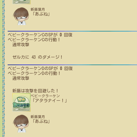
新藤葉月
「あぶね」
ベビークラーケンC
のSPが
0
回復
ベビークラーケンC
の行動！
通常攻撃
ゼルカ
に
43
のダメージ！
ベビークラーケンD
のSPが
0
回復
ベビークラーケンD
の行動！
通常攻撃
新藤
は攻撃を回避した！
ベビークラーケン
「アタラナイー！」
新藤葉月
「あぶね」