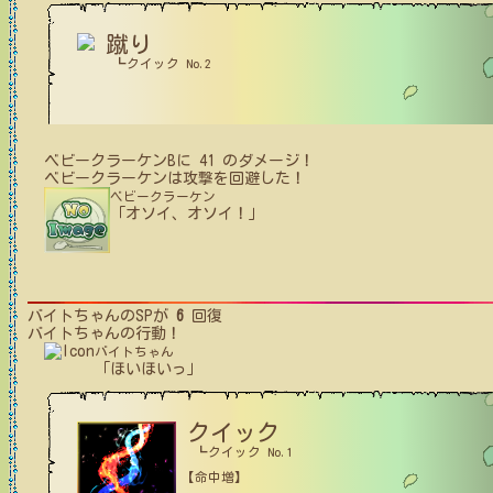
蹴り
┗クイック No.2
ベビークラーケンB
に
41
のダメージ！
ベビークラーケン
は攻撃を回避した！
ベビークラーケン
「オソイ、オソイ！」
バイトちゃん
のSPが
6
回復
バイトちゃん
の行動！
バイトちゃん
「ほいほいっ」
クイック
┗クイック No.1
【命中増】