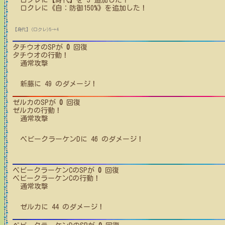
ロクレ
に【身代】を
3
追加した！
ロクレ
に
《自：防御150%》
を追加した！
【身代】(ロクレ)5→4
タチウオ
のSPが
0
回復
タチウオ
の行動！
通常攻撃
新藤
に
49
のダメージ！
ゼルカ
のSPが
0
回復
ゼルカ
の行動！
通常攻撃
ベビークラーケンD
に
46
のダメージ！
ベビークラーケンC
のSPが
0
回復
ベビークラーケンC
の行動！
通常攻撃
ゼルカ
に
44
のダメージ！