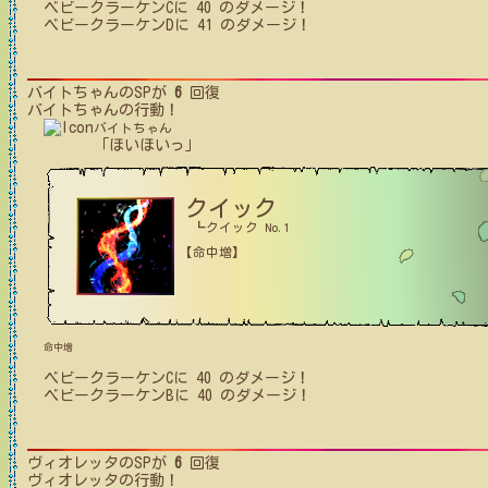
ベビークラーケンC
に
40
のダメージ！
ベビークラーケンD
に
41
のダメージ！
バイトちゃん
のSPが
6
回復
バイトちゃん
の行動！
バイトちゃん
「ほいほいっ」
クイック
┗クイック No.1
【命中増】
命中増
ベビークラーケンC
に
40
のダメージ！
ベビークラーケンB
に
40
のダメージ！
ヴィオレッタ
のSPが
6
回復
ヴィオレッタ
の行動！