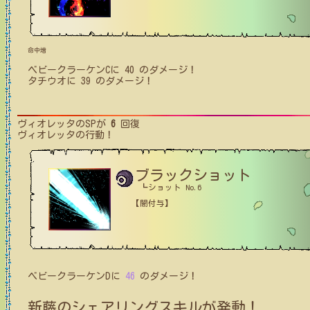
命中増
ベビークラーケンC
に
40
のダメージ！
タチウオ
に
39
のダメージ！
ヴィオレッタ
のSPが
6
回復
ヴィオレッタ
の行動！
ブラックショット
┗ショット No.6
【闇付与】
ベビークラーケンD
に
46
のダメージ！
新藤
のシェアリングスキルが発動！