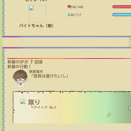
393/440
83/117
バイトちゃん（前）
新藤
のSPが
7
回復
新藤
の行動！
新藤葉月
「怪我は避けたいし」
蹴り
┗クイック No.2