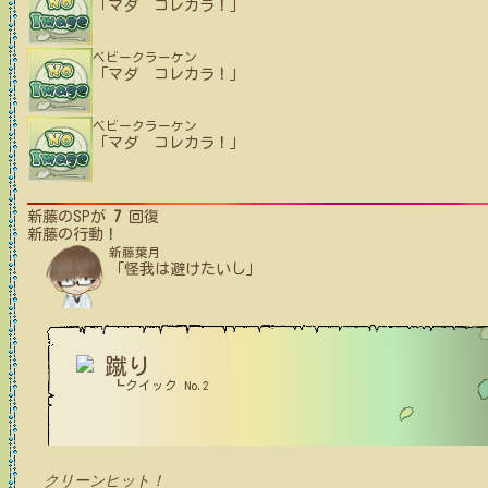
「マダ コレカラ！」
ベビークラーケン
「マダ コレカラ！」
ベビークラーケン
「マダ コレカラ！」
新藤
のSPが
7
回復
新藤
の行動！
新藤葉月
「怪我は避けたいし」
蹴り
┗クイック No.2
クリーンヒット！