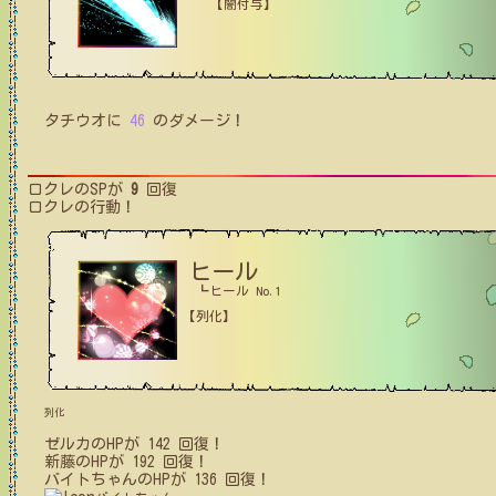
【闇付与】
タチウオ
に
46
のダメージ！
ロクレ
のSPが
9
回復
ロクレ
の行動！
ヒール
┗ヒール No.1
【列化】
列化
ゼルカ
の
HPが
142
回復！
新藤
の
HPが
192
回復！
バイトちゃん
の
HPが
136
回復！