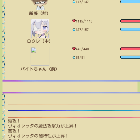
147/147
新藤（前）
1115/1115
157/157
ロクレ（中）
440/440
81/81
バイトちゃん（前）
魔攻！
ヴィオレッタ
の魔法攻撃力が上昇！
闇攻！
ヴィオレッタ
の闇特性が上昇！