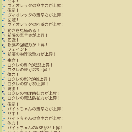
命中！
ヴィオレッタ
の命中力が上昇！
俊足！
ヴィオレッタ
の素早さが上昇！
回避！
ヴィオレッタ
の回避力が上昇！
動きを見極める！
新藤
の素早さが上昇！
回避！
新藤
の回避力が上昇！
フェイント！
新藤
の物理攻撃力が上昇！
生命！
ロクレ
のMHPが
223
上昇！
ロクレ
のHPが
223
上昇！
体力！
ロクレ
のMSPが
69
上昇！
ロクレ
のSPが
69
上昇！
防御！
ロクレ
の物理防御力が上昇！
ロクレ
の魔法防御力が上昇！
俊足！
バイトちゃん
の素早さが上昇！
命中！
バイトちゃん
の命中力が上昇！
体力！
バイトちゃん
のMSPが
36
上昇！