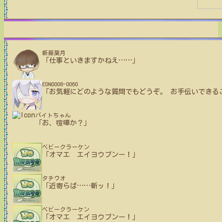
新藤葉月
「仕事といきますかねえ
…
…
」
EDN0008-0060
「お気軽にどのような質問でもどうぞ。 お手伝いできる
バイトちゃん
「お、喧嘩か？」
ベビークラーケン
「オマエ エイヨウブンー！」
タチウオ
「近寄らば
…
…
斬ッ！」
ベビークラーケン
「オマエ エイヨウブンー！」