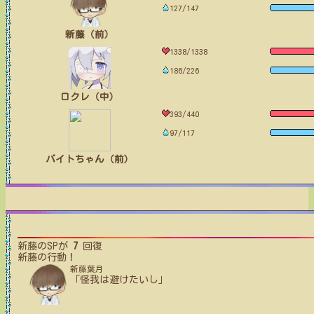
127/147
新藤（前）
1338/1338
186/226
ロクレ（中）
393/440
97/117
バイトちゃん（前）
新藤
のSPが
7
回復
新藤
の行動！
新藤葉月
「怪我は避けたいし」