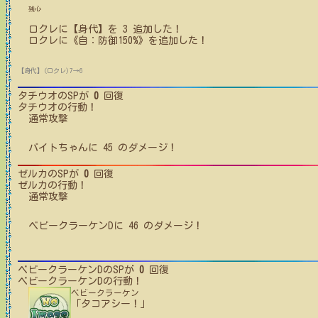
残心
ロクレ
に【身代】を
3
追加した！
ロクレ
に
《自：防御150%》
を追加した！
【身代】(ロクレ)7→6
タチウオ
のSPが
0
回復
タチウオ
の行動！
通常攻撃
バイトちゃん
に
45
のダメージ！
ゼルカ
のSPが
0
回復
ゼルカ
の行動！
通常攻撃
ベビークラーケンD
に
46
のダメージ！
ベビークラーケンD
のSPが
0
回復
ベビークラーケンD
の行動！
ベビークラーケン
「タコアシー！」