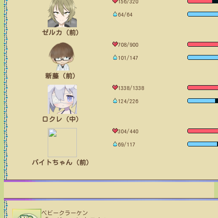
156/320
64/64
ゼルカ（前）
708/900
101/147
新藤（前）
1338/1338
124/226
ロクレ（中）
304/440
69/117
バイトちゃん（前）
ベビークラーケン