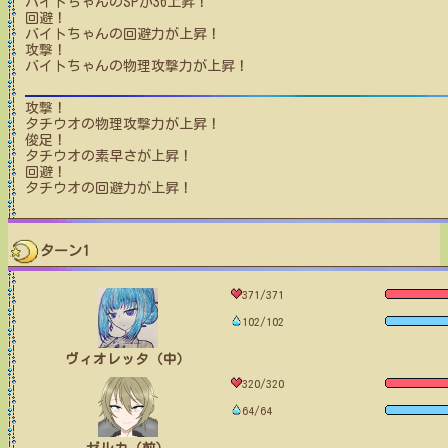
バイトちゃん
のSPが
36
上昇！
回避！
バイトちゃん
の回避力が上昇！
攻撃！
バイトちゃん
の物理攻撃力が上昇！
攻撃！
タチウオ
の物理攻撃力が上昇！
俊足！
タチウオ
の素早さが上昇！
回避！
タチウオ
の回避力が上昇！
ターン1
371/371
102/102
ヴィオレッタ（中）
320/320
64/64