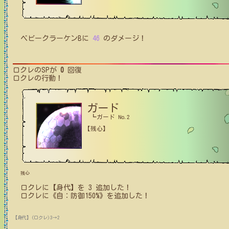
ベビークラーケンB
に
46
のダメージ！
ロクレ
のSPが
0
回復
ロクレ
の行動！
ガード
┗ガード No.2
【残心】
残心
ロクレ
に【身代】を
3
追加した！
ロクレ
に
《自：防御150%》
を追加した！
【身代】(ロクレ)3→2