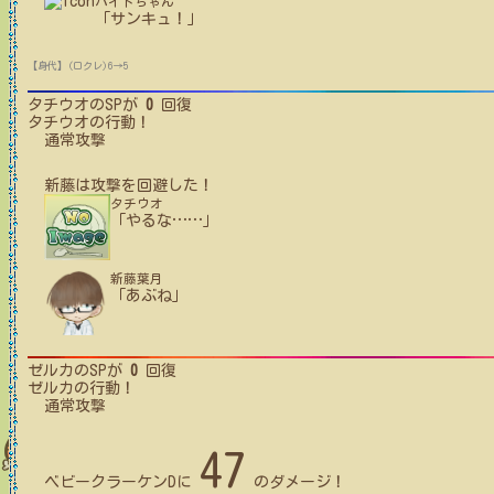
バイトちゃん
「サンキュ！」
【身代】(ロクレ)6→5
タチウオ
のSPが
0
回復
タチウオ
の行動！
通常攻撃
新藤
は攻撃を回避した！
タチウオ
「やるな
…
…
」
新藤葉月
「あぶね」
ゼルカ
のSPが
0
回復
ゼルカ
の行動！
通常攻撃
47
ベビークラーケンD
に
のダメージ！