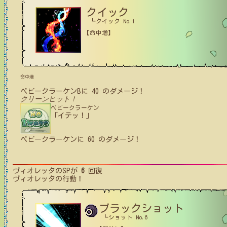
クイック
┗クイック No.1
【命中増】
命中増
ベビークラーケンB
に
40
のダメージ！
クリーンヒット！
ベビークラーケン
「イテッ！」
ベビークラーケン
に
60
のダメージ！
ヴィオレッタ
のSPが
6
回復
ヴィオレッタ
の行動！
ブラックショット
┗ショット No.6