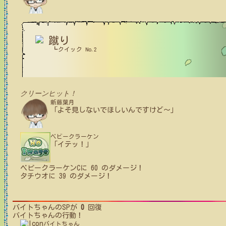
蹴り
┗クイック No.2
クリーンヒット！
新藤葉月
「よそ見しないでほしいんですけど～」
ベビークラーケン
「イテッ！」
ベビークラーケンC
に
60
のダメージ！
タチウオ
に
39
のダメージ！
バイトちゃん
のSPが
0
回復
バイトちゃん
の行動！
バイトちゃん