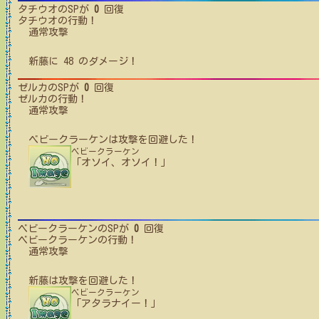
タチウオ
のSPが
0
回復
タチウオ
の行動！
通常攻撃
新藤
に
48
のダメージ！
ゼルカ
のSPが
0
回復
ゼルカ
の行動！
通常攻撃
ベビークラーケン
は攻撃を回避した！
ベビークラーケン
「オソイ、オソイ！」
ベビークラーケン
のSPが
0
回復
ベビークラーケン
の行動！
通常攻撃
新藤
は攻撃を回避した！
ベビークラーケン
「アタラナイー！」