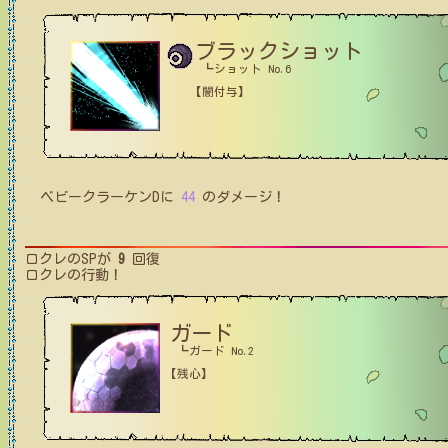
ブラックショット
┗ショット No.6
【闇付与】
ベビークラーケンD
に
44
のダメージ！
ロクレ
のSPが
9
回復
ロクレ
の行動！
ガード
┗ガード No.2
【残心】