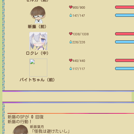
ゼルカ（前）
900/900
147/147
新藤（前）
1338/1338
226/226
ロクレ（中）
440/440
117/117
バイトちゃん（前）
新藤
のSPが
0
回復
新藤
の行動！
新藤葉月
「怪我は避けたいし」