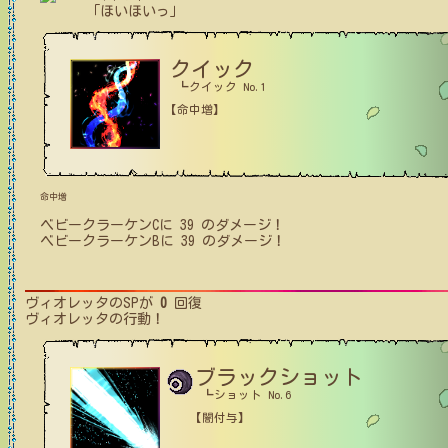
「ほいほいっ」
クイック
┗クイック No.1
【命中増】
命中増
ベビークラーケンC
に
39
のダメージ！
ベビークラーケンB
に
39
のダメージ！
ヴィオレッタ
のSPが
0
回復
ヴィオレッタ
の行動！
ブラックショット
┗ショット No.6
【闇付与】