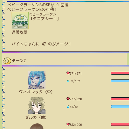
ベビークラーケンB
のSPが
0
回復
ベビークラーケンB
の行動！
ベビークラーケン
「タコアシー！」
通常攻撃
バイトちゃん
に
47
のダメージ！
ターン2
371/371
82/102
ヴィオレッタ（中）
277/320
64/64
ゼルカ（前）
852/900