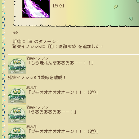
【残心】
残心
新藤
に
58
のダメージ！
猪突イノシシB
に
《自：防御70%》
を追加した！
猪突イノシシ
「もう走れんぞおおおおーー！！」
猪突イノシシB
は戦線を離脱！
暴れ牛
「ブモオオオオオオーン！！！(泣)」
猪突イノシシ
「うおおおおおおーー！」
暴れ牛
「ブモオオオオオオーン！！！(泣)」