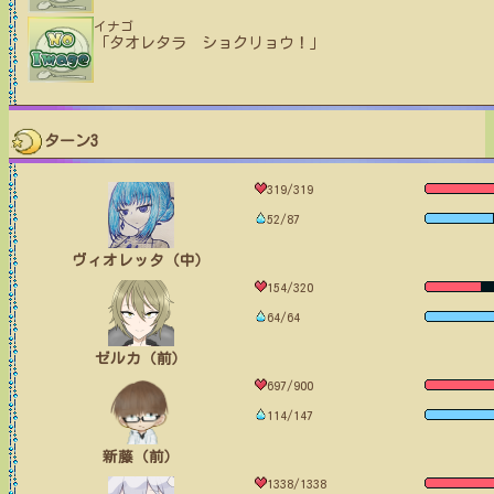
イナゴ
「タオレタラ ショクリョウ！」
ターン3
319/319
52/87
ヴィオレッタ（中）
154/320
64/64
ゼルカ（前）
697/900
114/147
新藤（前）
1338/1338