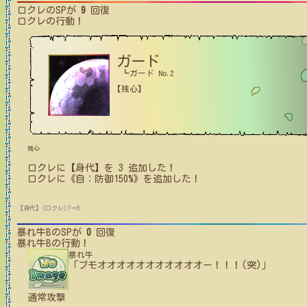
ロクレ
のSPが
9
回復
ロクレ
の行動！
ガード
┗ガード No.2
【残心】
残心
ロクレ
に【身代】を
3
追加した！
ロクレ
に
《自：防御150%》
を追加した！
【身代】(ロクレ)7→6
暴れ牛B
のSPが
0
回復
暴れ牛B
の行動！
暴れ牛
「ブモオオオオオオオオオオオー！！！(突)」
通常攻撃