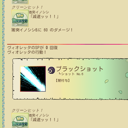
クリーンヒット！
猪突イノシシ
「減速ッッ！！」
猪突イノシシB
に
60
のダメージ！
ヴィオレッタ
のSPが
0
回復
ヴィオレッタ
の行動！
ブラックショット
┗ショット No.6
【闇付与】
クリーンヒット！
猪突イノシシ
「減速ッッ！！」