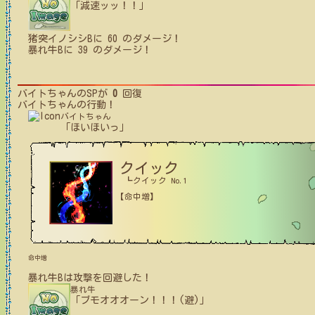
「減速ッッ！！」
猪突イノシシB
に
60
のダメージ！
暴れ牛B
に
39
のダメージ！
バイトちゃん
のSPが
0
回復
バイトちゃん
の行動！
バイトちゃん
「ほいほいっ」
クイック
┗クイック No.1
【命中増】
命中増
暴れ牛B
は攻撃を回避した！
暴れ牛
「ブモオオオーン！！！(避)」