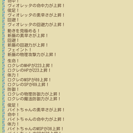
命中！
ヴィオレッタ
の命中力が上昇！
俊足！
ヴィオレッタ
の素早さが上昇！
回避！
ヴィオレッタ
の回避力が上昇！
動きを見極める！
新藤
の素早さが上昇！
回避！
新藤
の回避力が上昇！
フェイント！
新藤
の物理攻撃力が上昇！
生命！
ロクレ
のMHPが
223
上昇！
ロクレ
のHPが
223
上昇！
体力！
ロクレ
のMSPが
69
上昇！
ロクレ
のSPが
69
上昇！
防御！
ロクレ
の物理防御力が上昇！
ロクレ
の魔法防御力が上昇！
俊足！
バイトちゃん
の素早さが上昇！
命中！
バイトちゃん
の命中力が上昇！
体力！
バイトちゃん
のMSPが
36
上昇！