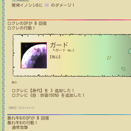
猪突イノシシB
に
66
のダメージ！
ロクレ
のSPが
0
回復
ロクレ
の行動！
ガード
┗ガード No.2
【残心】
残心
ロクレ
に【身代】を
3
追加した！
ロクレ
に
《自：防御150%》
を追加した！
【身代】(ロクレ)3→2
暴れ牛B
のSPが
0
回復
暴れ牛B
の行動！
通常攻撃