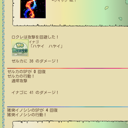
┗クイック No.1
ロクレ
は攻撃を回避した！
イナゴ
「ハヤイ ハヤイ」
ゼルカ
に
36
のダメージ！
ゼルカ
のSPが
0
回復
ゼルカ
の行動！
通常攻撃
イナゴ
に
41
のダメージ！
猪突イノシシ
のSPが
4
回復
猪突イノシシ
の行動！