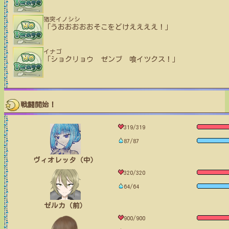
猪突イノシシ
「うおおおおおそこをどけええええ！」
イナゴ
「ショクリョウ ゼンブ 喰イツクス！」
戦闘開始！
319/319
87/87
ヴィオレッタ（中）
320/320
64/64
ゼルカ（前）
900/900