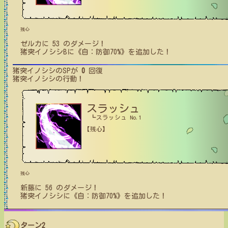
残心
ゼルカ
に
53
のダメージ！
猪突イノシシB
に
《自：防御70%》
を追加した！
猪突イノシシ
のSPが
0
回復
猪突イノシシ
の行動！
スラッシュ
┗スラッシュ No.1
【残心】
残心
新藤
に
56
のダメージ！
猪突イノシシ
に
《自：防御70%》
を追加した！
ターン2