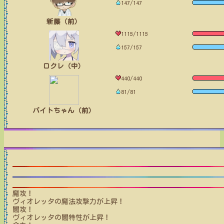
147/147
新藤（前）
1115/1115
157/157
ロクレ（中）
440/440
81/81
バイトちゃん（前）
魔攻！
ヴィオレッタ
の魔法攻撃力が上昇！
闇攻！
ヴィオレッタ
の闇特性が上昇！