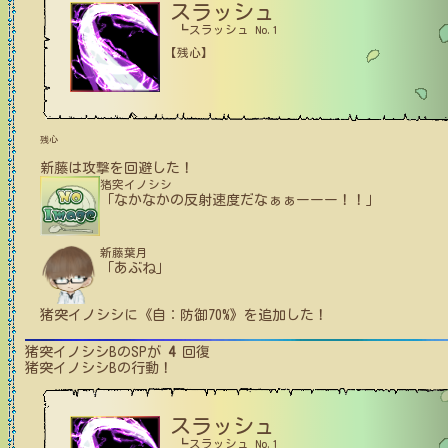
スラッシュ
┗スラッシュ No.1
【残心】
残心
新藤
は攻撃を回避した！
猪突イノシシ
「なかなかの反射速度だなぁぁーーー！！」
新藤葉月
「あぶね」
猪突イノシシ
に
《自：防御70%》
を追加した！
猪突イノシシB
のSPが
4
回復
猪突イノシシB
の行動！
スラッシュ
┗スラッシュ No.1