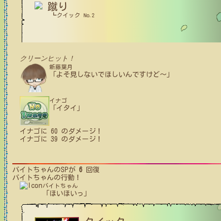
蹴り
┗クイック No.2
クリーンヒット！
新藤葉月
「よそ見しないでほしいんですけど～」
イナゴ
「イタイ」
イナゴ
に
60
のダメージ！
イナゴ
に
39
のダメージ！
バイトちゃん
のSPが
6
回復
バイトちゃん
の行動！
バイトちゃん
「ほいほいっ」