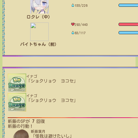
155/226
ロクレ（中）
293/440
83/117
バイトちゃん（前）
イナゴ
「ショクリョウ ヨコセ」
イナゴ
「ショクリョウ ヨコセ」
新藤
のSPが
7
回復
新藤
の行動！
新藤葉月
「怪我は避けたいし」