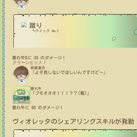
蹴り
┗クイック No.2
暴れ牛B
に
39
のダメージ！
クリーンヒット！
新藤葉月
「よそ見しないでほしいんですけど～」
暴れ牛
「ブモオオオ！！！？？(驚)」
暴れ牛
に
60
のダメージ！
ヴィオレッタ
のシェアリングスキルが発動