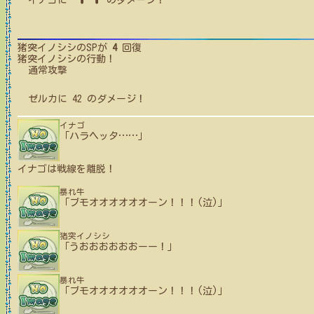
イナゴ
に
のダメージ！
猪突イノシシ
のSPが
4
回復
猪突イノシシ
の行動！
通常攻撃
ゼルカ
に
42
のダメージ！
イナゴ
「ハラヘッタ
…
…
」
イナゴ
は戦線を離脱！
暴れ牛
「ブモオオオオオオーン！！！(泣)」
猪突イノシシ
「うおおおおおおーー！」
暴れ牛
「ブモオオオオオオーン！！！(泣)」