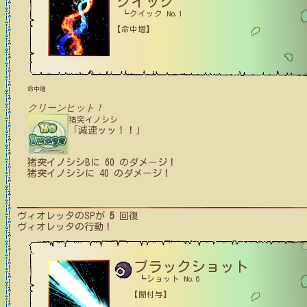
クイック
┗クイック No.1
【命中増】
命中増
クリーンヒット！
猪突イノシシ
「減速ッッ！！」
猪突イノシシB
に
60
のダメージ！
猪突イノシシ
に
40
のダメージ！
ヴィオレッタ
のSPが
5
回復
ヴィオレッタ
の行動！
ブラックショット
┗ショット No.6
【闇付与】