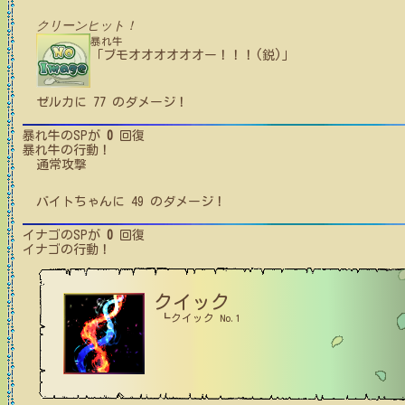
クリーンヒット！
暴れ牛
「ブモオオオオオオー！！！(鋭)」
ゼルカ
に
77
のダメージ！
暴れ牛
のSPが
0
回復
暴れ牛
の行動！
通常攻撃
バイトちゃん
に
49
のダメージ！
イナゴ
のSPが
0
回復
イナゴ
の行動！
クイック
┗クイック No.1