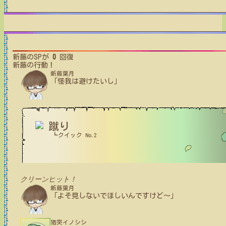
新藤
のSPが
0
回復
新藤
の行動！
新藤葉月
「怪我は避けたいし」
蹴り
┗クイック No.2
クリーンヒット！
新藤葉月
「よそ見しないでほしいんですけど～」
猪突イノシシ