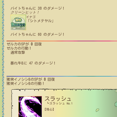
バイトちゃん
に
38
のダメージ！
クリーンヒット！
イナゴ
「シトメテヤル」
バイトちゃん
に
60
のダメージ！
ゼルカ
のSPが
0
回復
ゼルカ
の行動！
通常攻撃
暴れ牛B
に
47
のダメージ！
猪突イノシシB
のSPが
0
回復
猪突イノシシB
の行動！
スラッシュ
┗スラッシュ No.1
【残心】