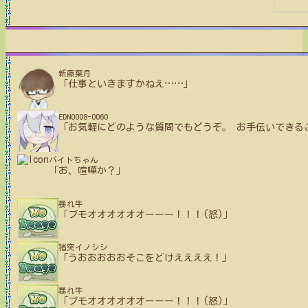
新藤葉月
「仕事といきますかねえ
…
…
」
EDN0008-0060
「お気軽にどのような質問でもどうぞ。 お手伝いできる
バイトちゃん
「お、喧嘩か？」
暴れ牛
「ブモオオオオオオーーー！！！(怒)」
猪突イノシシ
「うおおおおおそこをどけええええ！」
暴れ牛
「ブモオオオオオオーーー！！！(怒)」