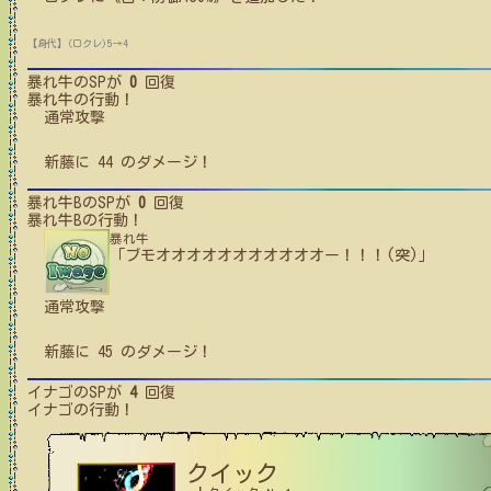
【身代】(ロクレ)5→4
暴れ牛
のSPが
0
回復
暴れ牛
の行動！
通常攻撃
新藤
に
44
のダメージ！
暴れ牛B
のSPが
0
回復
暴れ牛B
の行動！
暴れ牛
「ブモオオオオオオオオオオオー！！！(突)」
通常攻撃
新藤
に
45
のダメージ！
イナゴ
のSPが
4
回復
イナゴ
の行動！
クイック