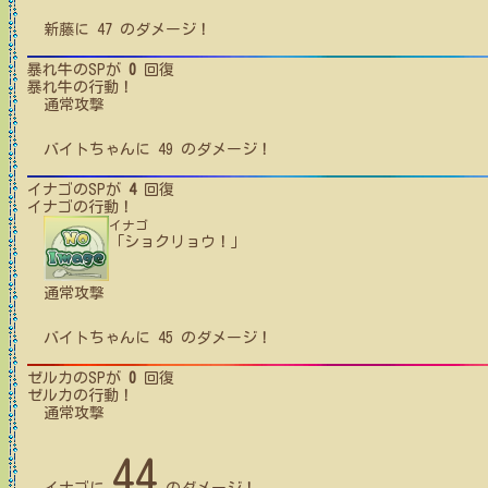
新藤
に
47
のダメージ！
暴れ牛
のSPが
0
回復
暴れ牛
の行動！
通常攻撃
バイトちゃん
に
49
のダメージ！
イナゴ
のSPが
4
回復
イナゴ
の行動！
イナゴ
「ショクリョウ！」
通常攻撃
バイトちゃん
に
45
のダメージ！
ゼルカ
のSPが
0
回復
ゼルカ
の行動！
通常攻撃
44