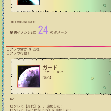
《自：防御+70%》を消費！
24
猪突イノシシB
に
のダメージ！
ロクレ
のSPが
9
回復
ロクレ
の行動！
ガード
┗ガード No.2
【残心】
残心
ロクレ
に【身代】を
3
追加した！
ロクレ
に
《自：防御150%》
を追加した！