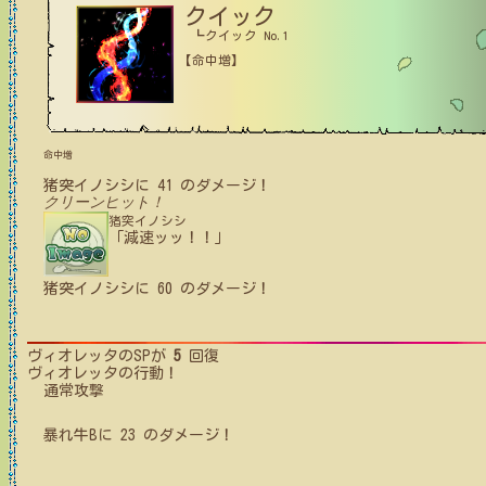
クイック
┗クイック No.1
【命中増】
命中増
猪突イノシシ
に
41
のダメージ！
クリーンヒット！
猪突イノシシ
「減速ッッ！！」
猪突イノシシ
に
60
のダメージ！
ヴィオレッタ
のSPが
5
回復
ヴィオレッタ
の行動！
通常攻撃
暴れ牛B
に
23
のダメージ！