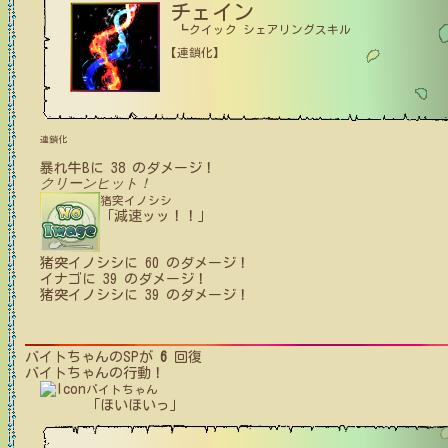
チェイン
┗クイック シェアリングスキル
【連鎖化】
連鎖化
暴れ牛B
に
38
のダメージ！
クリーンヒット！
猪突イノシシ
「減速ッッ！！」
猪突イノシシ
に
60
のダメージ！
イナゴ
に
39
のダメージ！
猪突イノシシ
に
39
のダメージ！
バイトちゃん
のSPが
6
回復
バイトちゃん
の行動！
バイトちゃん
「ほいほいっ」