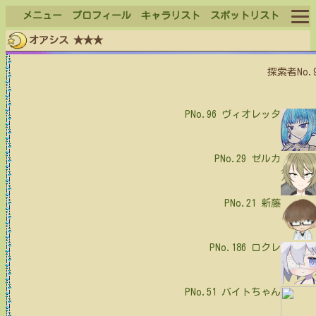
メニュー
プロフィール
キャラリスト
スポットリスト
オアシス ★★★
ログイン
探索者No.
ログアウト
PNo.96
ヴィオレッタ
PNo.29
ゼルカ
PNo.21
新藤
PNo.186
ロクレ
PNo.51
バイトちゃん