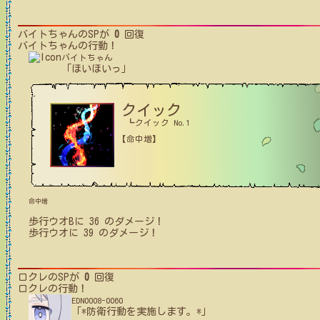
バイトちゃん
のSPが
0
回復
バイトちゃん
の行動！
バイトちゃん
「ほいほいっ」
クイック
┗クイック No.1
【命中増】
命中増
歩行ウオB
に
36
のダメージ！
歩行ウオ
に
39
のダメージ！
ロクレ
のSPが
0
回復
ロクレ
の行動！
EDN0008-0060
「*防衛行動を実施します。*」