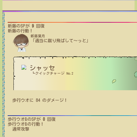
新藤
のSPが
9
回復
新藤
の行動！
新藤葉月
「適当に蹴り飛ばして～っと」
シャッセ
┗クイックチャージ No.2
歩行ウオ
に
84
のダメージ！
歩行ウオB
のSPが
0
回復
歩行ウオB
の行動！
通常攻撃