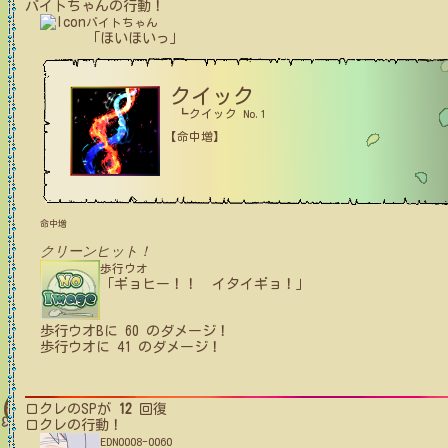
バイトちゃん
の行動！
バイトちゃん
「ほいほいっ」
クイック
┗クイック No.1
【命中増】
命中増
クリーンヒット！
歩行ウオ
「ギョヒー！！ イタイギョ！」
歩行ウオB
に
60
のダメージ！
歩行ウオ
に
41
のダメージ！
ロクレ
のSPが
12
回復
ロクレ
の行動！
EDN0008-0060