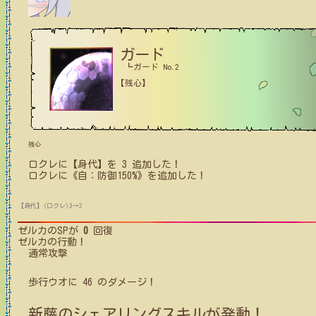
ガード
┗ガード No.2
【残心】
残心
ロクレ
に【身代】を
3
追加した！
ロクレ
に
《自：防御150%》
を追加した！
【身代】(ロクレ)3→2
ゼルカ
のSPが
0
回復
ゼルカ
の行動！
通常攻撃
歩行ウオ
に
46
のダメージ！
新藤
のシェアリングスキルが発動！