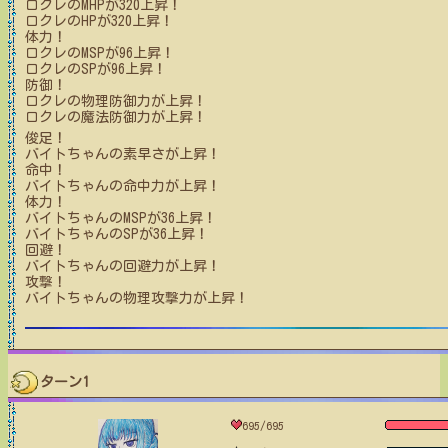
ロクレ
のMHPが
320
上昇！
ロクレ
のHPが
320
上昇！
体力！
ロクレ
のMSPが
96
上昇！
ロクレ
のSPが
96
上昇！
防御！
ロクレ
の物理防御力が上昇！
ロクレ
の魔法防御力が上昇！
俊足！
バイトちゃん
の素早さが上昇！
命中！
バイトちゃん
の命中力が上昇！
体力！
バイトちゃん
のMSPが
36
上昇！
バイトちゃん
のSPが
36
上昇！
回避！
バイトちゃん
の回避力が上昇！
攻撃！
バイトちゃん
の物理攻撃力が上昇！
ターン1
695/695