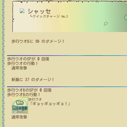
シャッセ
┗クイックチャージ No.2
歩行ウオB
に
89
のダメージ！
歩行ウオ
のSPが
0
回復
歩行ウオ
の行動！
通常攻撃
新藤
に
37
のダメージ！
歩行ウオB
のSPが
0
回復
歩行ウオB
の行動！
歩行ウオ
「ギョッギョッギョ！」
通常攻撃