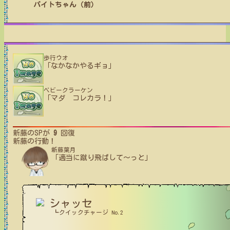
バイトちゃん（前）
歩行ウオ
「なかなかやるギョ」
ベビークラーケン
「マダ コレカラ！」
新藤
のSPが
9
回復
新藤
の行動！
新藤葉月
「適当に蹴り飛ばして～っと」
シャッセ
┗クイックチャージ No.2