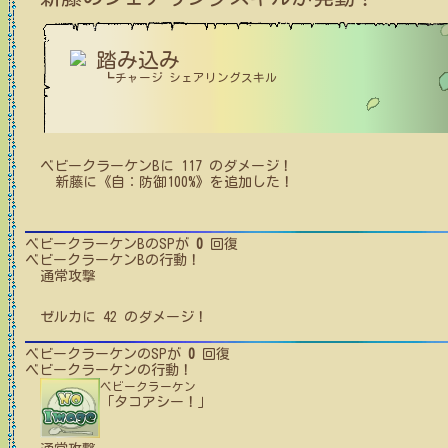
踏み込み
┗チャージ シェアリングスキル
ベビークラーケンB
に
117
のダメージ！
新藤
に
《自：防御100%》
を追加した！
ベビークラーケンB
のSPが
0
回復
ベビークラーケンB
の行動！
通常攻撃
ゼルカ
に
42
のダメージ！
ベビークラーケン
のSPが
0
回復
ベビークラーケン
の行動！
ベビークラーケン
「タコアシー！」