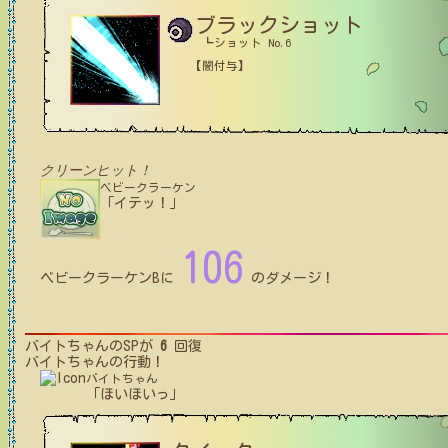
ブラックショット
┗ショット No.6
【闇付与】
クリーンヒット！
ベビークラーケン
「イテッ！」
106
ベビークラーケンB
に
のダメージ！
バイトちゃん
のSPが
6
回復
バイトちゃん
の行動！
バイトちゃん
「ほいほいっ」