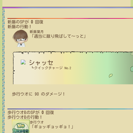
新藤
のSPが
0
回復
新藤
の行動！
新藤葉月
「適当に蹴り飛ばして～っと」
シャッセ
┗クイックチャージ No.2
歩行ウオ
に
90
のダメージ！
歩行ウオB
のSPが
0
回復
歩行ウオB
の行動！
歩行ウオ
「ギョッギョッギョ！」