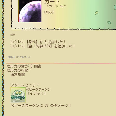
ガード
┗ガード No.2
【残心】
残心
ロクレ
に【身代】を
3
追加した！
ロクレ
に
《自：防御150%》
を追加した！
【身代】(ロクレ)5→4
ゼルカ
のSPが
0
回復
ゼルカ
の行動！
通常攻撃
クリーンヒット！
ベビークラーケン
「イテッ！」
ベビークラーケン
に
77
のダメージ！