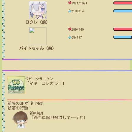
1921/1921
218/314
ロクレ（前）
299/440
69/117
バイトちゃん（前）
ベビークラーケン
「マダ コレカラ！」
新藤
のSPが
9
回復
新藤
の行動！
新藤葉月
「適当に蹴り飛ばして～っと」