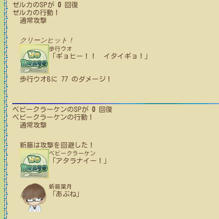
ゼルカ
のSPが
0
回復
ゼルカ
の行動！
通常攻撃
クリーンヒット！
歩行ウオ
「ギョヒー！！ イタイギョ！」
歩行ウオB
に
77
のダメージ！
ベビークラーケン
のSPが
0
回復
ベビークラーケン
の行動！
通常攻撃
新藤
は攻撃を回避した！
ベビークラーケン
「アタラナイー！」
新藤葉月
「あぶね」