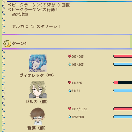
ベビークラーケンC
のSPが
0
回復
ベビークラーケンC
の行動！
通常攻撃
ゼルカ
に
43
のダメージ！
ターン4
695/695
163/205
ヴィオレッタ（中）
44/320
64/64
ゼルカ（前）
1315/1353
126/208
新藤（前）