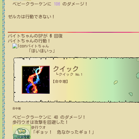
ベビークラーケン
に
106
のダメージ！
ゼルカ
は行動できない！
バイトちゃん
のSPが
6
回復
バイトちゃん
の行動！
バイトちゃん
「ほいほいっ」
クイック
┗クイック No.1
【命中増】
命中増
ベビークラーケン
に
40
のダメージ！
歩行ウオ
は攻撃を回避した！
歩行ウオ
「ギョッ！ 危なかったギョ！」