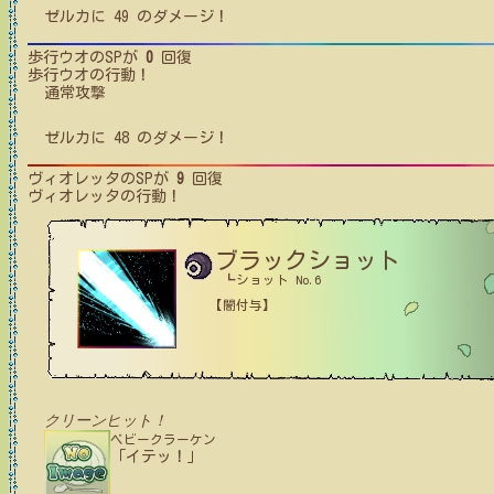
ゼルカ
に
49
のダメージ！
歩行ウオ
のSPが
0
回復
歩行ウオ
の行動！
通常攻撃
ゼルカ
に
48
のダメージ！
ヴィオレッタ
のSPが
9
回復
ヴィオレッタ
の行動！
ブラックショット
┗ショット No.6
【闇付与】
クリーンヒット！
ベビークラーケン
「イテッ！」