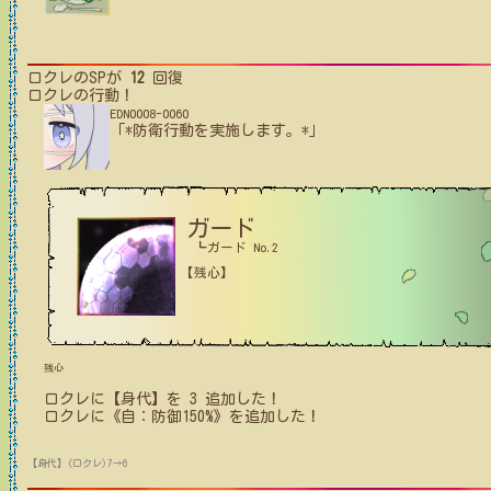
ロクレ
のSPが
12
回復
ロクレ
の行動！
EDN0008-0060
「*防衛行動を実施します。*」
ガード
┗ガード No.2
【残心】
残心
ロクレ
に【身代】を
3
追加した！
ロクレ
に
《自：防御150%》
を追加した！
【身代】(ロクレ)7→6