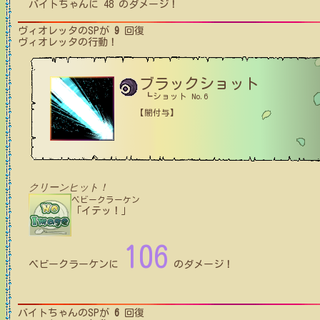
バイトちゃん
に
48
のダメージ！
ヴィオレッタ
のSPが
9
回復
ヴィオレッタ
の行動！
ブラックショット
┗ショット No.6
【闇付与】
クリーンヒット！
ベビークラーケン
「イテッ！」
106
ベビークラーケン
に
のダメージ！
バイトちゃん
のSPが
6
回復