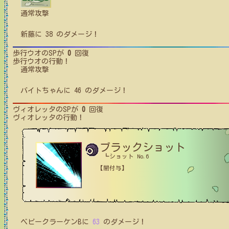
通常攻撃
新藤
に
38
のダメージ！
歩行ウオ
のSPが
0
回復
歩行ウオ
の行動！
通常攻撃
バイトちゃん
に
46
のダメージ！
ヴィオレッタ
のSPが
0
回復
ヴィオレッタ
の行動！
ブラックショット
┗ショット No.6
【闇付与】
ベビークラーケンB
に
63
のダメージ！