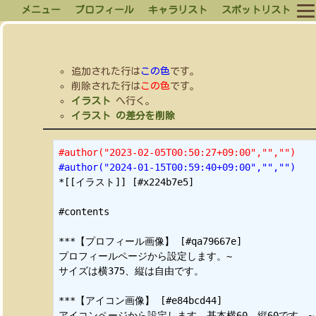
メニュー
プロフィール
キャラリスト
スポットリスト
追加された行は
この色
です。
削除された行は
この色
です。
イラスト
へ行く。
イラスト の差分を削除
#author("2023-02-05T00:50:27+09:00","","")
#author("2024-01-15T00:59:40+09:00","","")
*[[イラスト]] [#x224b7e5]

#contents

***【プロフィール画像】 [#qa79667e]

プロフィールページから設定します。~

サイズは横375、縦は自由です。

***【アイコン画像】 [#e84bcd44]

アイコンページから設定します。基本横60、縦60です。~
