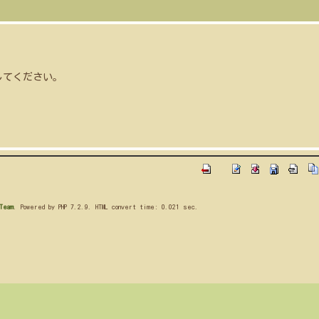
してください。
Team
. Powered by PHP 7.2.9. HTML convert time: 0.021 sec.