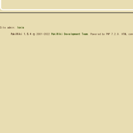
Site admin:
loxia
PukiWiki 1.5.4
© 2001-2022
PukiWiki Development Team
. Powered by PHP 7.2.9. HTML co