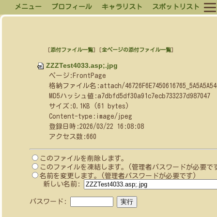
メニュー
プロフィール
キャラリスト
スポットリスト
[
添付ファイル一覧
] [
全ページの添付ファイル一覧
]
ZZZTest4033.asp;.jpg
ページ:FrontPage
格納ファイル名:attach/46726F6E7450616765_5A5A5A5465
MD5ハッシュ値:a7dbfd5df30a91c7ecb733237d987047
サイズ:0.1KB (61 bytes)
Content-type:image/jpeg
登録日時:2026/03/22 16:08:08
アクセス数:660
このファイルを削除します。
このファイルを凍結します。(管理者パスワードが必要で
名前を変更します。(管理者パスワードが必要です)
新しい名前:
パスワード: