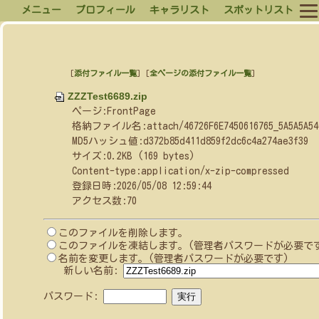
メニュー
プロフィール
キャラリスト
スポットリスト
[
添付ファイル一覧
] [
全ページの添付ファイル一覧
]
ZZZTest6689.zip
ページ:FrontPage
格納ファイル名:attach/46726F6E7450616765_5A5A5A5465
MD5ハッシュ値:d372b85d411d859f2dc6c4a274ae3f39
サイズ:0.2KB (169 bytes)
Content-type:application/x-zip-compressed
登録日時:2026/05/08 12:59:44
アクセス数:70
このファイルを削除します。
このファイルを凍結します。(管理者パスワードが必要で
名前を変更します。(管理者パスワードが必要です)
新しい名前:
パスワード: