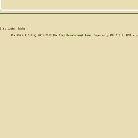
Site admin:
loxia
PukiWiki 1.5.4
© 2001-2022
PukiWiki Development Team
. Powered by PHP 7.2.9. HTML co