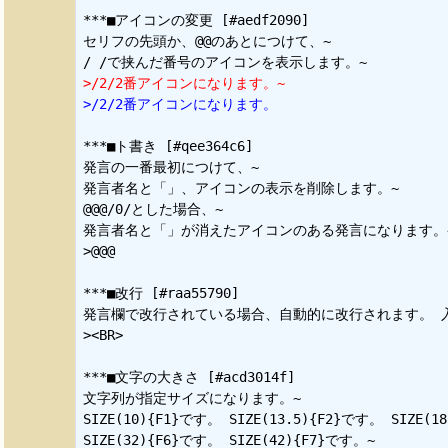
***■アイコンの変更 [#aedf2090]

セリフの先頭か、@@のあとにつけて、~

>/2/2番アイコンになります。~
>/2/2番アイコンになります。
***■ト書き [#qee364c6]

発言の一番最初につけて、~

発言者名と「」、アイコンの表示を削除します。~

@@@/0/とした場合、~

発言者名と「」が消えたアイコンのある発言になります。~
>@@@

***■改行 [#raa55790]

発言欄で改行されている場合、自動的に改行されます。 入
><BR>

***■文字の大きさ [#acd3014f]

文字列が指定サイズになります。~

SIZE(10){F1}です。 SIZE(13.5){F2}です。 SIZE(1
SIZE(32){F6}です。 SIZE(42){F7}です。~
