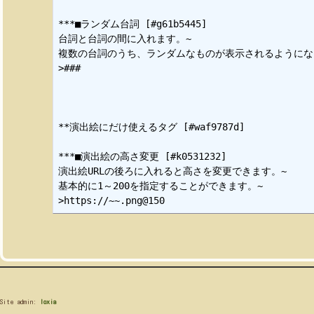
***■ランダム台詞 [#g61b5445]

台詞と台詞の間に入れます。~

複数の台詞のうち、ランダムなものが表示されるようになり
>###

**演出絵にだけ使えるタグ [#waf9787d]

***■演出絵の高さ変更 [#k0531232]

演出絵URLの後ろに入れると高さを変更できます。~

基本的に1～200を指定することができます。~

Site admin:
loxia