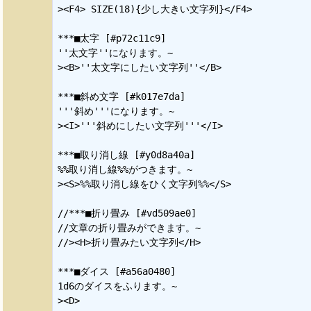
><F4> SIZE(18){少し大きい文字列}</F4>

***■太字 [#p72c11c9]

''太文字''になります。~

><B>''太文字にしたい文字列''</B>

***■斜め文字 [#k017e7da]

'''斜め'''になります。~

><I>'''斜めにしたい文字列'''</I>

***■取り消し線 [#y0d8a40a]

%%取り消し線%%がつきます。~

><S>%%取り消し線をひく文字列%%</S>

//***■折り畳み [#vd509ae0]

//文章の折り畳みができます。~

//><H>折り畳みたい文字列</H>

***■ダイス [#a56a0480]

1d6のダイスをふります。~

><D>
