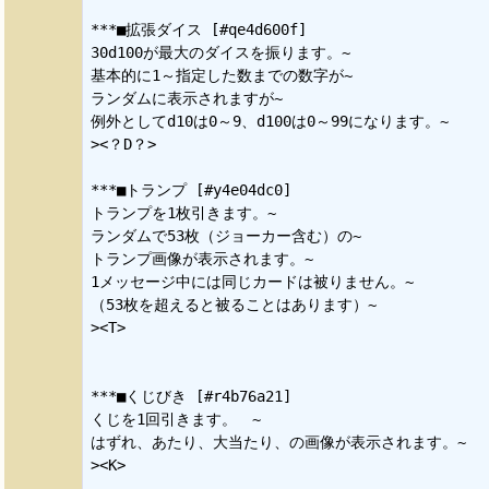
***■拡張ダイス [#qe4d600f]

30d100が最大のダイスを振ります。~

基本的に1～指定した数までの数字が~

ランダムに表示されますが~

例外としてd10は0～9、d100は0～99になります。~

><？D？>　

***■トランプ [#y4e04dc0]

トランプを1枚引きます。~

ランダムで53枚（ジョーカー含む）の~

トランプ画像が表示されます。~

1メッセージ中には同じカードは被りません。~

（53枚を超えると被ることはあります）~

><T>

***■くじびき [#r4b76a21]

くじを1回引きます。　~

はずれ、あたり、大当たり、の画像が表示されます。~

><K>
