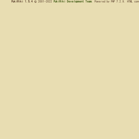
PukiWiki 1.5.4
© 2001-2022
PukiWiki Development Team
. Powered by PHP 7.2.9. HTML co