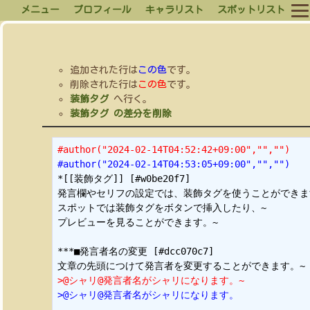
メニュー
プロフィール
キャラリスト
スポットリスト
追加された行は
この色
です。
削除された行は
この色
です。
装飾タグ
へ行く。
装飾タグ の差分を削除
#author("2024-02-14T04:52:42+09:00","","")
#author("2024-02-14T04:53:05+09:00","","")
*[[装飾タグ]] [#w0be20f7]

発言欄やセリフの設定では、装飾タグを使うことができます
スポットでは装飾タグをボタンで挿入したり、~

プレビューを見ることができます。~

***■発言者名の変更 [#dcc070c7]

>@シャリ@発言者名がシャリになります。~
>@シャリ@発言者名がシャリになります。