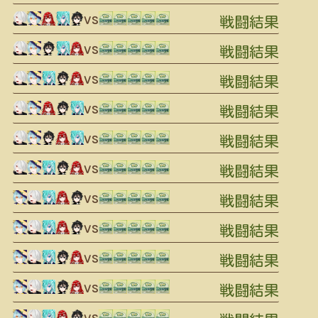
vs
戦闘結果
vs
戦闘結果
vs
戦闘結果
vs
戦闘結果
vs
戦闘結果
vs
戦闘結果
vs
戦闘結果
vs
戦闘結果
vs
戦闘結果
vs
戦闘結果
vs