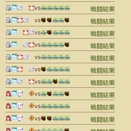
vs
戦闘結果
vs
戦闘結果
vs
戦闘結果
vs
戦闘結果
vs
戦闘結果
vs
戦闘結果
vs
戦闘結果
vs
戦闘結果
vs
戦闘結果
vs
戦闘結果
vs