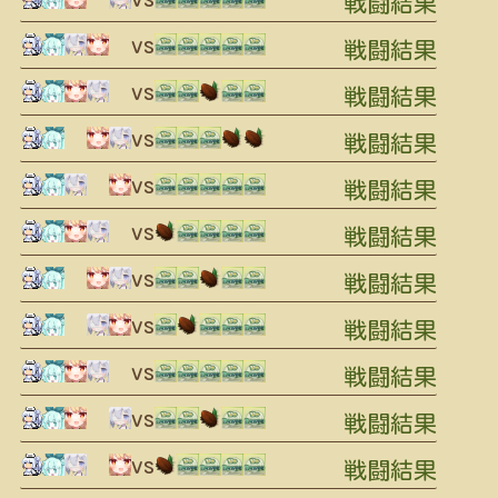
戦闘結果
vs
戦闘結果
vs
戦闘結果
vs
戦闘結果
vs
戦闘結果
vs
戦闘結果
vs
戦闘結果
vs
戦闘結果
vs
戦闘結果
vs
戦闘結果
vs
戦闘結果