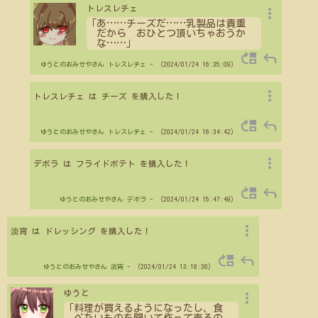
more_vert
トレスレチェ
「あ
…
…
チーズだ
…
…
乳製品は貴重
だから おひとつ頂いちゃおうか
な
…
…
」
move_up
reply
ゆうとのおみせやさん
トレスレチェ
- （2024/01/24 16:35:09）
more_vert
トレスレチェ は チーズ を購入した！
move_up
reply
ゆうとのおみせやさん
トレスレチェ
- （2024/01/24 16:34:42）
more_vert
デボラ は フライドポテト を購入した！
move_up
reply
ゆうとのおみせやさん
デボラ
- （2024/01/24 15:47:49）
more_vert
淡宵 は ドレッシング を購入した！
move_up
reply
ゆうとのおみせやさん
淡宵
- （2024/01/24 13:18:36）
more_vert
ゆうと
「料理が買えるようになったし、食