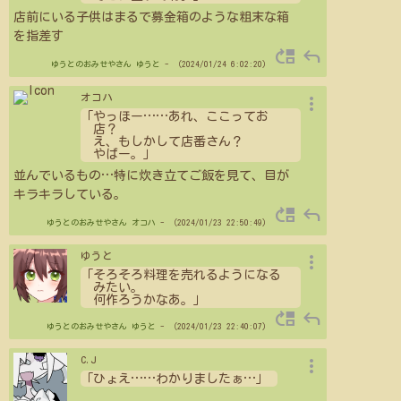
店前にいる子供はまるで募金箱のような粗末な箱
を指差す
move_up
reply
ゆうとのおみせやさん
ゆうと
- （2024/01/24 6:02:20）
more_vert
オコハ
「やっほー
…
…
あれ、ここってお
店？
え、もしかして店番さん？
やばー。」
並んでいるもの
…
特に炊き立てご飯を見て、目が
キラキラしている。
move_up
reply
ゆうとのおみせやさん
オコハ
- （2024/01/23 22:50:49）
more_vert
ゆうと
「そろそろ料理を売れるようになる
みたい。
何作ろうかなあ。」
move_up
reply
ゆうとのおみせやさん
ゆうと
- （2024/01/23 22:40:07）
more_vert
C.J
「ひょえ
…
…
わかりましたぁ
…
」