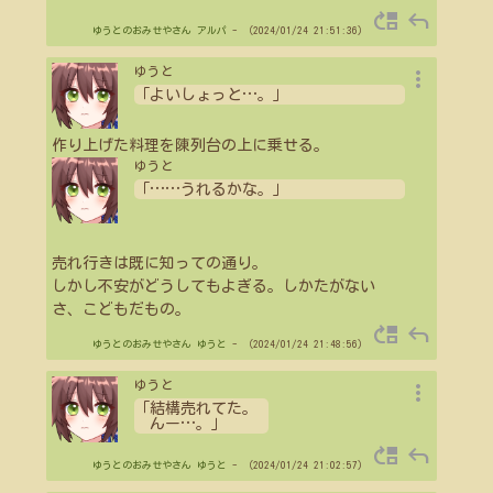
move_up
reply
ゆうとのおみせやさん
アルパ
- （2024/01/24 21:51:36）
more_vert
ゆうと
「よいしょっと
…
。」
作り上げた料理を陳列台の上に乗せる。
ゆうと
「
…
…
うれるかな。」
売れ行きは既に知っての通り。
しかし不安がどうしてもよぎる。しかたがない
さ、こどもだもの。
move_up
reply
ゆうとのおみせやさん
ゆうと
- （2024/01/24 21:48:56）
more_vert
ゆうと
「結構売れてた。
んー
…
。」
move_up
reply
ゆうとのおみせやさん
ゆうと
- （2024/01/24 21:02:57）