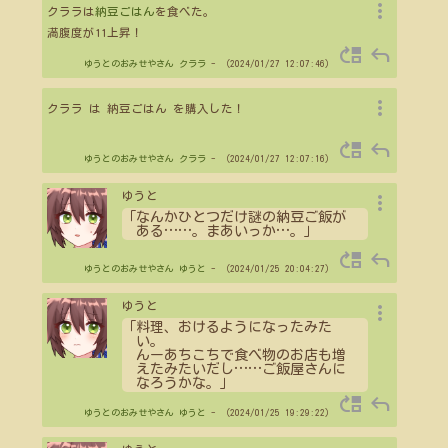
more_vert
クララは
納豆ごはん
を食べた。
満腹度が11上昇！
move_up
reply
ゆうとのおみせやさん
クララ
- （2024/01/27 12:07:46）
more_vert
クララ は 納豆ごはん を購入した！
move_up
reply
ゆうとのおみせやさん
クララ
- （2024/01/27 12:07:16）
more_vert
ゆうと
「なんかひとつだけ謎の納豆ご飯が
ある
…
…
。まあいっか
…
。」
move_up
reply
ゆうとのおみせやさん
ゆうと
- （2024/01/25 20:04:27）
more_vert
ゆうと
「料理、おけるようになったみた
い。
んーあちこちで食べ物のお店も増
えたみたいだし
…
…
ご飯屋さんに
なろうかな。」
move_up
reply
ゆうとのおみせやさん
ゆうと
- （2024/01/25 19:29:22）