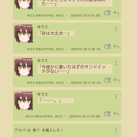
た
…
…
」
move_up
reply
ゆうとのおみせやさん
ゆうと
- （2024/01/25 6:51:05）
more_vert
ゆうと
「砂は大丈夫
…
」
move_up
reply
ゆうとのおみせやさん
ゆうと
- （2024/01/25 6:48:14）
more_vert
ゆうと
「今確かに置いたはずのサンドイッ
チがない
…
…
」
move_up
reply
ゆうとのおみせやさん
ゆうと
- （2024/01/25 6:44:13）
more_vert
ゆうと
「
…
…
…
。」
move_up
reply
ゆうとのおみせやさん
ゆうと
- （2024/01/24 21:54:06）
more_vert
アルパ は 無？ を購入した！