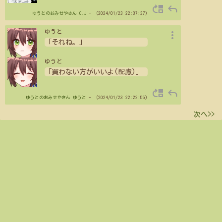
move_up
reply
ゆうとのおみせやさん
C.J
- （2024/01/23 22:37:37）
more_vert
ゆうと
「それね。」
ゆうと
「買わない方がいいよ(配慮)」
move_up
reply
ゆうとのおみせやさん
ゆうと
- （2024/01/23 22:22:55）
次へ>>