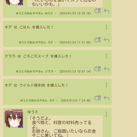
べたいものを聞いて作って売るの
もいいかも。」
move_up
reply
ゆうとのおみせやさん
ゆうと
- （2024/01/24 12:03:18）
more_vert
オデ は ごはん を購入した！
move_up
reply
ゆうとのおみせやさん
オデ
- （2024/01/24 11:31:58）
more_vert
クララ は ごろごろスープ を購入した！
move_up
reply
ゆうとのおみせやさん
クララ
- （2024/01/24 10:57:14）
more_vert
オデ は ワイルド焼き肉 を購入した！
move_up
reply
ゆうとのおみせやさん
オデ
- （2024/01/24 7:24:40）
more_vert
ゆうと
「そうだよ。
食べ物と、料理の材料売ってる
よ。
お姉さん、ご飯買いたいならお金
そこに置いてね。」