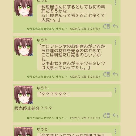
more_vert
ゆうと
「料理屋さんにするとしても何の料
理だそうかな。
お店屋さんって考えること多くて
大変
…
。」
move_up
reply
ゆうとのおみせやさん
ゆうと
- （2024/01/25 8:24:40）
more_vert
ゆうと
「オロシドンヤのお姉さんがいるか
ら料理の材料を売るのはやめて、
ここは料理だけ売るのもいいか
も。
シキおねえさんがモチツモタレツ
は大事っていってたし。」
move_up
reply
ゆうとのおみせやさん
ゆうと
- （2024/01/25 8:21:53）
more_vert
ゆうと
「？？？？？？」
販売停止処分？？？
move_up
reply
ゆうとのおみせやさん
ゆうと
- （2024/01/25 6:51:24）
more_vert
ゆうと
「今てきとうにつくった料理は消え