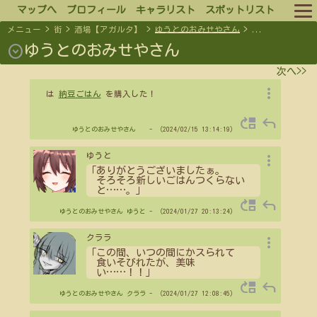
マップへ
プロフィール
キャラリスト
スポットリスト
メニュー
>
街
>
酒場【アガルタ】
>
ゆうとのおみせやさん
>
...
ルール
expand_circle_down
ゆうとのおみせやさん
次へ>>
ログイン
more_vert
は
納豆ごはん
を購入した！
ログアウト
move_up
reply
ゆうとのおみせやさん
- （2024/02/15 13:14:19）
more_vert
ゆうと
「ありがとうございましたぁ。
そろそろ新しいごはんつくらない
と
…
…
。」
move_up
reply
ゆうとのおみせやさん
ゆうと
- （2024/01/27 20:13:24）
more_vert
クララ
「この間、いつの間にかスられて
食いそびれたが、美味
い
…
…
！！」
move_up
reply
ゆうとのおみせやさん
クララ
- （2024/01/27 12:08:45）