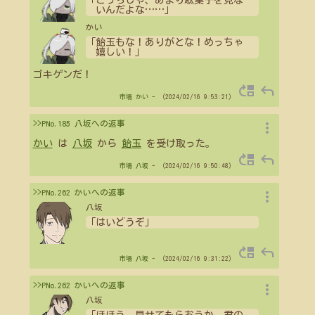
「こっちじゃ、あまり駄菓子を見な
いんだよな
…
…
」
かい
「飴玉もな！ありがとな！めっちゃ
嬉しい！」
ゴキゲンだ！
move_up
reply
市場
かい
- （2024/02/16 9:53:21）
more_vert
>>PNo.185 八坂への返事
かい
は
八坂
から
飴玉
を受け取った。
move_up
reply
市場
八坂
- （2024/02/16 9:50:48）
more_vert
>>PNo.262 かいへの返事
八坂
「はいどうぞ」
move_up
reply
市場
八坂
- （2024/02/16 9:31:22）
more_vert
>>PNo.262 かいへの返事
八坂