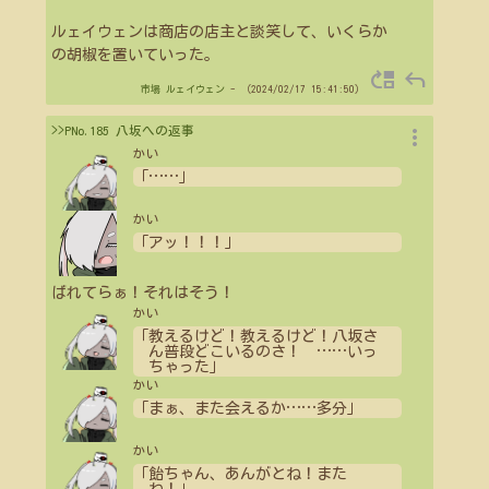
ルェイウェンは商店の店主と談笑して、いくらか
の胡椒を置いていった。
move_up
reply
市場
ルェイウェン
- （2024/02/17 15:41:50）
more_vert
>>PNo.185 八坂への返事
かい
「
…
…
」
かい
「アッ！！！」
ばれてらぁ！それはそう！
かい
「教えるけど！教えるけど！八坂さ
ん普段どこいるのさ！
…
…
いっ
ちゃった」
かい
「まぁ、また会えるか
…
…
多分」
かい
「飴ちゃん、あんがとね！また