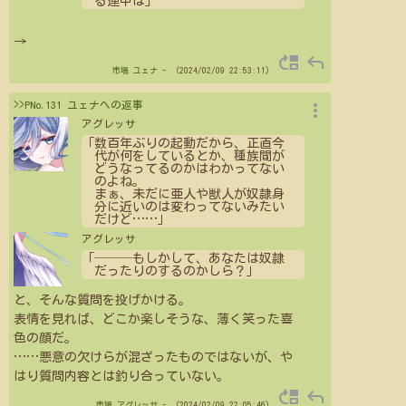
る連中は」
→
move_up
reply
市場
ユェナ
- （2024/02/09 22:53:11）
more_vert
>>PNo.131 ユェナへの返事
アグレッサ
「数百年ぶりの起動だから、正直今
代が何をしているとか、種族間が
どうなってるのかはわかってない
のよね。
まぁ、未だに亜人や獣人が奴隷身
分に近いのは変わってないみたい
だけど
…
…
」
アグレッサ
「───もしかして、あなたは奴隷
だったりのするのかしら？」
と、そんな質問を投げかける。
表情を見れば、どこか楽しそうな、薄く笑った喜
色の顔だ。
…
…
悪意の欠けらが混ざったものではないが、や
はり質問内容とは釣り合っていない。
move_up
reply
市場
アグレッサ
- （2024/02/09 22:05:46）