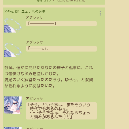
市場
ユェナ
- （2024/02/10 0:03:32）
more_vert
>>PNo.131 ユェナへの返事
アグレッサ
「──────」
アグレッサ
「───
」
んふ、
数瞬。僅かに見せたあなたの様子と返事に、これ
は愉快げな笑みを溢しかけた。
満足のいく解答だったのだろう。ゆらり、と双翼
が揺れるように羽ばたいた。
アグレッサ
「そう。という事は、まだそういう
時代でもあるのねぇ。
…
…
そうだなぁ、それならちょっ
と頼みがあるんだけど」