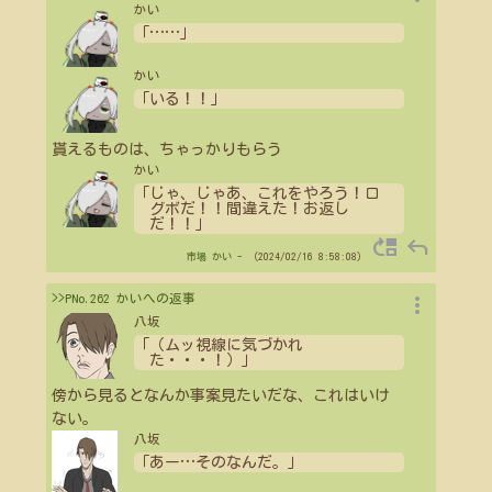
かい
「
…
…
」
かい
「いる！！」
貰えるものは、ちゃっかりもらう
かい
「じゃ、じゃあ、これをやろう！ロ
グボだ！！間違えた！お返し
だ！！」
move_up
reply
市場
かい
- （2024/02/16 8:58:08）
more_vert
>>PNo.262 かいへの返事
八坂
「（ムッ視線に気づかれ
た・・・！）」
傍から見るとなんか事案見たいだな、これはいけ
ない。
八坂
「あー
…
そのなんだ。」