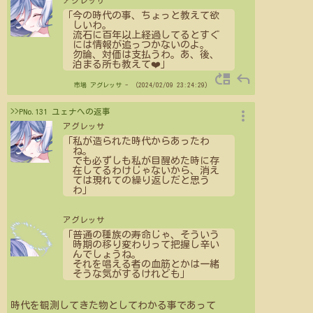
アグレッサ
「今の時代の事、ちょっと教えて欲
しいわ。
流石に百年以上経過してるとすぐ
には情報が追っつかないのよ。
勿論、対価は支払うわ。あ、後、
泊まる所も教えて❤️」
move_up
reply
市場
アグレッサ
- （2024/02/09 23:24:29）
more_vert
>>PNo.131 ユェナへの返事
アグレッサ
「私が造られた時代からあったわ
ね。
でも必ずしも私が目醒めた時に存
在してるわけじゃないから、消え
ては現れての繰り返しだと思う
わ」
アグレッサ
「普通の種族の寿命じゃ、そういう
時期の移り変わりって把握し辛い
んでしょうね。
それを唱える者の血筋とかは一緒
そうな気がするけれども」
時代を観測してきた物としてわかる事であって