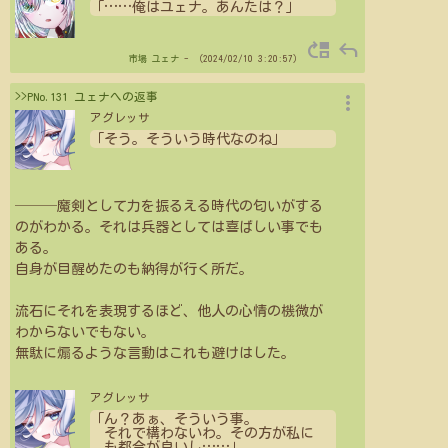
「
…
…
俺はユェナ。あんたは？」
move_up
reply
市場
ユェナ
- （2024/02/10 3:20:57）
more_vert
>>PNo.131 ユェナへの返事
アグレッサ
「そう。そういう時代なのね」
───魔剣として力を振るえる時代の匂いがする
のがわかる。それは兵器としては喜ばしい事でも
ある。
自身が目醒めたのも納得が行く所だ。
流石にそれを表現するほど、他人の心情の機微が
わからないでもない。
無駄に煽るような言動はこれも避けはした。
アグレッサ
「ん？あぁ、そういう事。
それで構わないわ。その方が私に
も都合が良いし
…
…
」