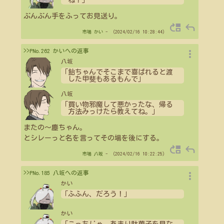
ね！」
ぶんぶん手をふってお見送り。
move_up
reply
市場
かい
- （2024/02/16 10:28:44）
more_vert
>>PNo.262 かいへの返事
八坂
「飴ちゃんでそこまで喜ばれると渡
した甲斐もあるもんで」
八坂
「買い物邪魔して悪かったな、帰る
方法みっけたら教えてね。」
またの～塵ちゃん。
とシレーっと名を言ってその場を後にする。
move_up
reply
市場
八坂
- （2024/02/16 10:22:25）
more_vert
>>PNo.185 八坂への返事
かい
「ふふん、だろう！」
かい