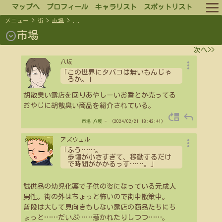
マップへ
プロフィール
キャラリスト
スポットリスト
メニュー
>
街
>
市場
>
...
ルール
expand_circle_down
市場
次へ>>
ログイン
more_vert
八坂
「この世界にタバコは無いもんじゃ
ログアウト
ろか。」
胡散臭い露店を回りあやしーいお香とか売ってる
おやじに胡散臭い商品を紹介されている。
move_up
reply
市場
八坂
- （2024/02/21 18:42:41）
more_vert
アズウェル
「ふう
…
…
。
歩幅が小さすぎて、移動するだけ
で時間がかかるっす
…
…
。」
試供品の幼児化薬で子供の姿になっている元成人
男性。街の外はちょっと怖いので街中散策中。
普段は大して見向きもしない露店の商品たちにち
ょっと
…
…
だいぶ
…
…
惹かれたりしつつ
…
…
。