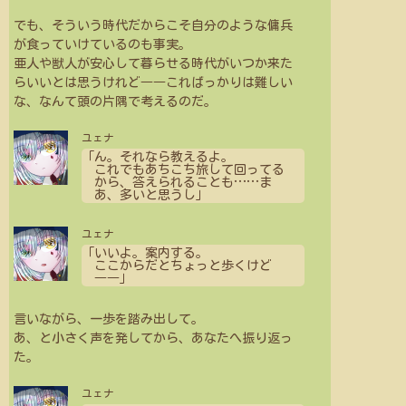
でも、そういう時代だからこそ自分のような傭兵
が食っていけているのも事実。
亜人や獣人が安心して暮らせる時代がいつか来た
らいいとは思うけれど――こればっかりは難しい
な、なんて頭の片隅で考えるのだ。
ユェナ
「ん。それなら教えるよ。
これでもあちこち旅して回ってる
から、答えられることも
…
…
ま
あ、多いと思うし」
ユェナ
「いいよ。案内する。
ここからだとちょっと歩くけど
――」
言いながら、一歩を踏み出して。
あ、と小さく声を発してから、あなたへ振り返っ
た。
ユェナ