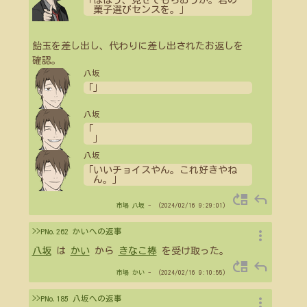
「ほほう、見せてもらおうか。君の
菓子選びセンスを。」
飴玉を差し出し、代わりに差し出されたお返しを
確認。
八坂
「」
八坂
「
」
八坂
「いいチョイスやん。これ好きやね
ん。」
move_up
reply
市場
八坂
- （2024/02/16 9:29:01）
more_vert
>>PNo.262 かいへの返事
八坂
は
かい
から
きなこ棒
を受け取った。
move_up
reply
市場
かい
- （2024/02/16 9:10:55）
more_vert
>>PNo.185 八坂への返事