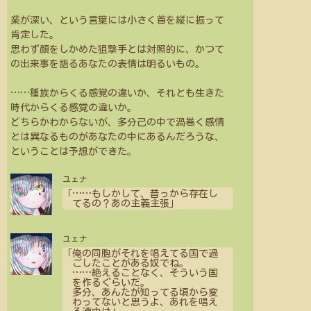
業が深い、という言葉には小さく首を縦に振って
肯定した。
思わず顔をしかめた狙撃手とは対照的に、かつて
の出来事を語るあなたの表情は明るいもの。
…
…
種族からくる感覚の違いか、それとも生きた
時代からくる感覚の違いか。
どちらかわからないが、多分己の中で渦巻く感情
とは異なるものがあなたの中にあるんだろうな、
ということは予想ができた。
ユェナ
「
…
…
もしかして、昔っから存在し
てるの？あの主義主張」
ユェナ
「俺の同胞がそれを唱えてる国で過
ごしたことがある奴でね。
…
…
絶えることなく、そういう国
を作るぐらいだ。
多分、あんたが知ってる頃から変
わってないと思うよ、あれを唱え