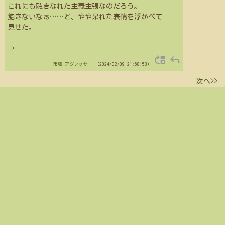
これにも聴きなれた主義主張なのだろう。
飽きないなぁ
…
…
と、やや呆れた表情を浮かべて
見せた。
→
move_up
reply
市場
アグレッサ
- （2024/02/09 21:58:53）
次へ>>