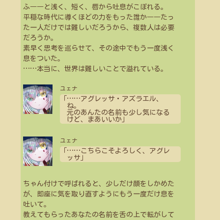
ふ――と浅く、短く、唇から吐息がこぼれる。
平穏な時代に導くほどの力をもった誰か――たっ
た一人だけでは難しいだろうから、複数人は必要
だろうか。
素早く思考を巡らせて、その途中でもう一度浅く
息をついた。
…
…
本当に、世界は難しいことで溢れている。
ユェナ
「
…
…
アグレッサ・アズラエル、
ね。
元のあんたの名前も少し気になる
けど、まあいいか」
ユェナ
「
…
…
こちらこそよろしく、アグレ
ッサ」
ちゃん付けで呼ばれると、少しだけ顔をしかめた
が、即座に気を取り直すようにもう一度だけ息を
吐いて。
教えてもらったあなたの名前を舌の上で転がして