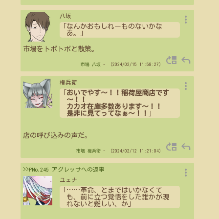
more_vert
八坂
「なんかおもしれーものないかな
あ。」
市場をトボトボと散策。
move_up
reply
市場
八坂
- （2024/02/15 11:58:27）
more_vert
権兵衛
「
おいでやす～！！稲荷屋商店です
～！！
カカオ在庫多数あります～！！
是非に見てってなぁ～！！
」
店の呼び込みの声だ。
move_up
reply
市場
権兵衛
- （2024/02/12 11:21:04）
more_vert
>>PNo.245 アグレッサへの返事
ユェナ
「
…
…
革命、とまではいかなくて
も、前に立つ覚悟をした誰かが現
れないと難しい、か」