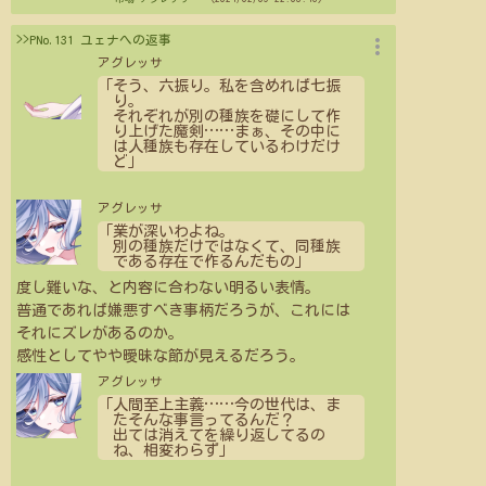
more_vert
>>PNo.131 ユェナへの返事
アグレッサ
「そう、六振り。私を含めれば七振
り。
それぞれが別の種族を礎にして作
り上げた魔剣
…
…
まぁ、その中に
は人種族も存在しているわけだけ
ど」
アグレッサ
「業が深いわよね。
別の種族だけではなくて、同種族
である存在で作るんだもの」
度し難いな、と内容に合わない明るい表情。
普通であれば嫌悪すべき事柄だろうが、これには
それにズレがあるのか。
感性としてやや曖昧な節が見えるだろう。
アグレッサ
「人間至上主義
…
…
今の世代は、ま
たそんな事言ってるんだ？
出ては消えてを繰り返してるの
ね、相変わらず」