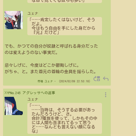
な目で見てくる奴らも多い」
ユェナ
「
…
…
肯定したくはないけど、そう
だよ。
今はもう自由を手にした身だから
『元』だけど」
でも、かつての自分が奴隷と呼ばれる身分だった
のは変えようのない事実だ。
忌々しげに、今度はどこか鬱陶しげに。
がちゃ、と。また首元の首輪の金具を揺らした。
move_up
reply
市場
ユェナ
- （2024/02/09 22:53:18）
more_vert
>>PNo.245 アグレッサへの返事
ユェナ
「
…
…
。
…
…
当時は、そうする必要があっ
たんだろうけど、さ。
合計7種族を使って、しかもその中
には人間も含まれてるって思う
と
…
…
なんとも言えない顔になる
な」