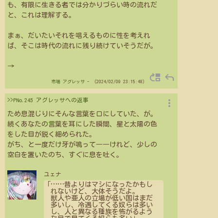
も、有限に生きる者では分かりづらい時の流れだ
と、これは理解する。
まぁ、だいたいそれを唱えるものに性を考えれ
ば、そこは時代の流れに残り続けていそうだが。
→
move_up
reply
市場
アグレッサ
- （2024/02/09 23:15:48）
more_vert
>>PNo.245 アグレッサへの返事
ため息混じりにそんな言葉を口にしていた、が。
続くあなたの言葉を耳にした瞬間、星と太陽の色
をした目が鋭く細められた。
がち、と一度だけ牙が鳴って――けれど、少しの
空白を置いたのち、すぐに息を吐く。
ユェナ
「
…
…
昔よりはマシになったかもし
れないけど、大体そうだよ。
獣人や亜人の立場が低い国はまだ
多いし、冷遇してくる奴らは多い
し、人と異なる種族を怖がるよう