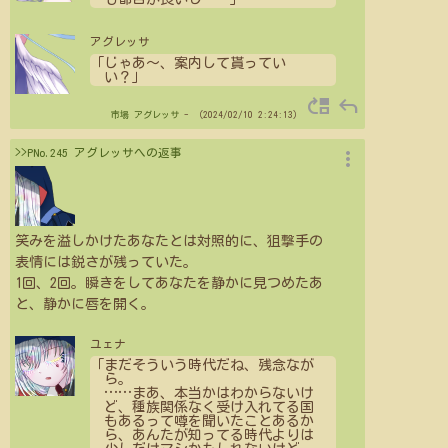
アグレッサ
「じゃあ〜、案内して貰ってい
い？」
move_up
reply
市場
アグレッサ
- （2024/02/10 2:24:13）
more_vert
>>PNo.245 アグレッサへの返事
笑みを溢しかけたあなたとは対照的に、狙撃手の
表情には鋭さが残っていた。
1回、2回。瞬きをしてあなたを静かに見つめたあ
と、静かに唇を開く。
ユェナ
「まだそういう時代だね、残念なが
ら。
…
…
まあ、本当かはわからないけ
ど、種族関係なく受け入れてる国
もあるって噂を聞いたことあるか
ら、あんたが知ってる時代よりは