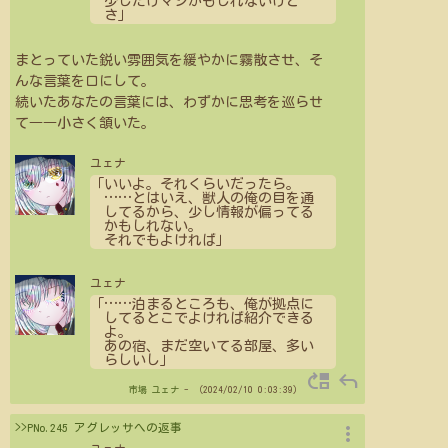
少しだけマシかもしれないけど
さ」
まとっていた鋭い雰囲気を緩やかに霧散させ、そ
んな言葉を口にして。
続いたあなたの言葉には、わずかに思考を巡らせ
て――小さく頷いた。
ユェナ
「いいよ。それくらいだったら。
…
…
とはいえ、獣人の俺の目を通
してるから、少し情報が偏ってる
かもしれない。
それでもよければ」
ユェナ
「
…
…
泊まるところも、俺が拠点に
してるとこでよければ紹介できる
よ。
あの宿、まだ空いてる部屋、多い
らしいし」
move_up
reply
市場
ユェナ
- （2024/02/10 0:03:39）
more_vert
>>PNo.245 アグレッサへの返事