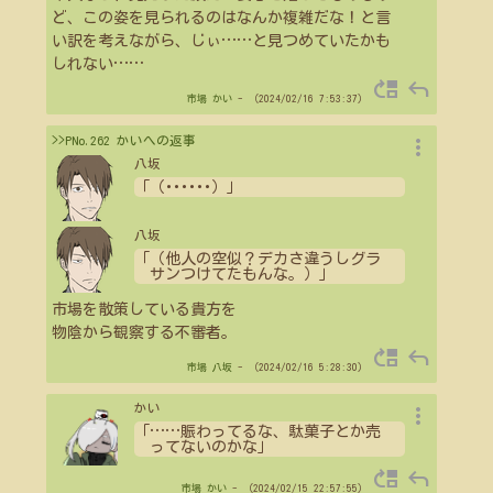
ど、この姿を見られるのはなんか複雑だな！と言
い訳を考えながら、じぃ
…
…
と見つめていたかも
しれない
…
…
move_up
reply
市場
かい
- （2024/02/16 7:53:37）
more_vert
>>PNo.262 かいへの返事
八坂
「（･･････）」
八坂
「（他人の空似？デカさ違うしグラ
サンつけてたもんな。）」
市場を散策している貴方を
物陰から観察する不審者。
move_up
reply
市場
八坂
- （2024/02/16 5:28:30）
more_vert
かい
「
…
…
賑わってるな、駄菓子とか売
ってないのかな」
move_up
reply
市場
かい
- （2024/02/15 22:57:55）