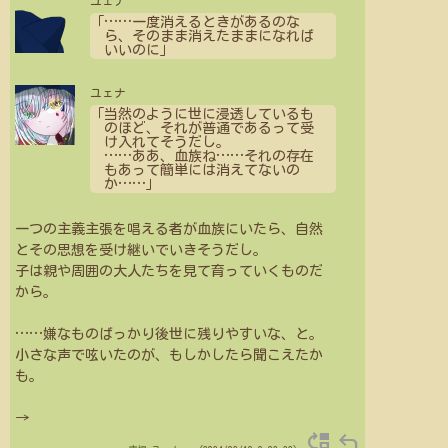
ユェナ
「
…
…
一度消えるときがあるのな
ら、そのまま消えたままになれば
いいのに」
ユェナ
「当然のように世に浸透しているも
のほど、それが普通であるって受
け入れてそうだし。
…
…
ああ、血族ね
…
…
それの存在
もあって簡単には消えてないの
か
…
…
」
一つの主義主張を唱える者が血族にいたら、自然
とその思想を受け継いでいきそうだし。
子は親や周囲の大人たちを見て育っていくものだ
から。
…
…
嫌なものばっかり後世に残りやすいな、と。
小さな声で呟いたのが、もしかしたら聞こえたか
も。
→
move_up
reply