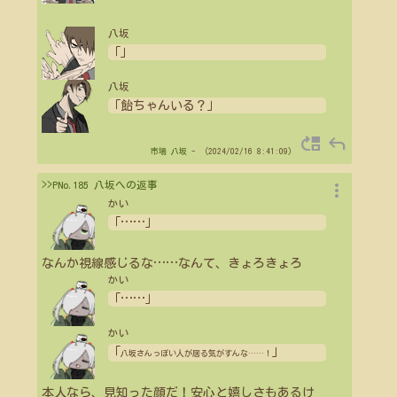
八坂
「」
八坂
「飴ちゃんいる？」
move_up
reply
市場
八坂
- （2024/02/16 8:41:09）
more_vert
>>PNo.185 八坂への返事
かい
「
…
…
」
なんか視線感じるな
…
…
なんて、きょろきょろ
かい
「
…
…
」
かい
「
」
八坂さんっぽい人が居る気がすんな
…
…
！
本人なら、見知った顔だ！安心と嬉しさもあるけ