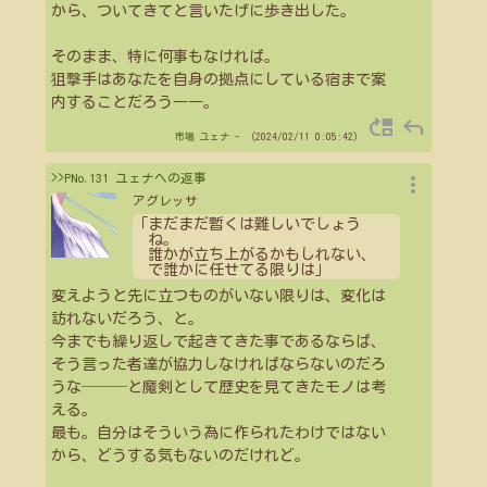
から、ついてきてと言いたげに歩き出した。
そのまま、特に何事もなければ。
狙撃手はあなたを自身の拠点にしている宿まで案
内することだろう――。
move_up
reply
市場
ユェナ
- （2024/02/11 0:05:42）
more_vert
>>PNo.131 ユェナへの返事
アグレッサ
「まだまだ暫くは難しいでしょう
ね。
誰かが立ち上がるかもしれない、
で誰かに任せてる限りは」
変えようと先に立つものがいない限りは、変化は
訪れないだろう、と。
今までも繰り返しで起きてきた事であるならば、
そう言った者達が協力しなければならないのだろ
うな───と魔剣として歴史を見てきたモノは考
える。
最も。自分はそういう為に作られたわけではない
から、どうする気もないのだけれど。