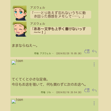
アズウェル
「
…
…
とりあえず忘れないうちに動
き回った感想をメモして
…
…
。」
アズウェル
「
ああ～文字も上手く書けないっす
～～！
」
ままならねえ～。
move_up
reply
市場
アズウェル
- （2024/02/20 15:05:36）
more_vert
てくてくと小さな足音。
今日もお店を覗いて、何も買わずに次のお店へ。
move_up
reply
市場
ジル
- （2024/02/18 20:54:28）
more_vert