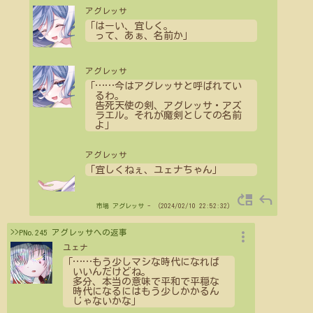
アグレッサ
「はーい、宜しく。
って、あぁ、名前か」
アグレッサ
「
…
…
今はアグレッサと呼ばれてい
るわ。
告死天使の剣、アグレッサ・アズ
ラエル。それが魔剣としての名前
よ」
アグレッサ
「宜しくねぇ、ユェナちゃん」
move_up
reply
市場
アグレッサ
- （2024/02/10 22:52:32）
more_vert
>>PNo.245 アグレッサへの返事
ユェナ
「
…
…
もう少しマシな時代になれば
いいんだけどね。
多分、本当の意味で平和で平穏な
時代になるにはもう少しかかるん
じゃないかな」