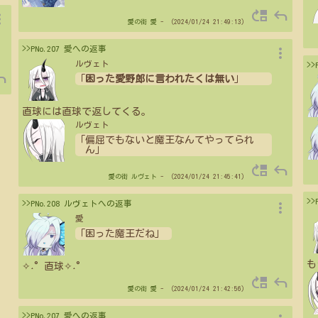
move_up
reply
vert
愛の街
愛
- （2024/01/24 21:49:13）
more_vert
>>PNo.207 愛への返事
ルヴェト
>
ply
「
困った愛野郎に言われたくは無い
」
直球には直球で返してくる。
ルヴェト
「偏屈でもないと魔王なんてやってられ
ん」
move_up
reply
愛の街
ルヴェト
- （2024/01/24 21:45:41）
>
more_vert
>>PNo.208 ルヴェトへの返事
愛
「困った魔王だね」
も
✧˖°直球✧˖°
move_up
reply
愛の街
愛
- （2024/01/24 21:42:56）
>>PNo.207 愛への返事