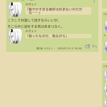
more_vert
ルヴェト
「賑やかすぎる場所は好まないのだが
な
…
…
」
>
こうして対面して話すならいいが、
そこら中に話をする気はあまりなく。
ルヴェト
✧
「困ったものだ、我ながら」
move_up
reply
愛の街
ルヴェト
- （2024/01/24 21:40:06）
>