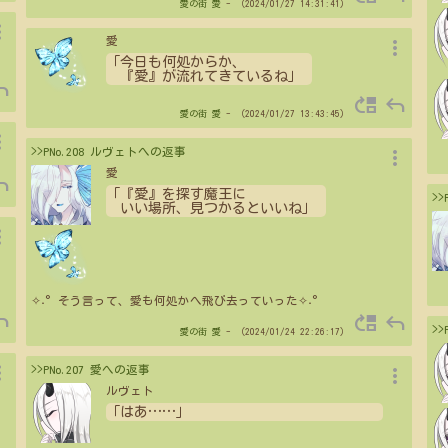
愛の街
愛
- （2024/01/27 14:31:41）
vert
more_vert
愛
「今日も何処からか、
『愛』が流れてきているね」
ply
move_up
reply
愛の街
愛
- （2024/01/27 13:43:45）
vert
more_vert
>>PNo.208 ルヴェトへの返事
愛
ply
「『愛』を探す魔王に
>
いい場所、見つかるといいね」
vert
✧˖°そう言って、愛も何処かへ飛び去っていった✧˖°
ply
move_up
reply
>
愛の街
愛
- （2024/01/24 22:26:17）
vert
more_vert
>>PNo.207 愛への返事
ルヴェト
「はあ
…
…
」