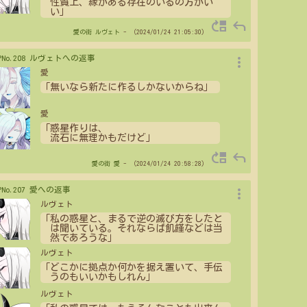
性質上、縁がある存在のいるの方がい
い」
move_up
reply
愛の街
ルヴェト
- （2024/01/24 21:05:30）
more_vert
>PNo.208 ルヴェトへの返事
愛
「無いなら新たに作るしかないからね」
愛
「惑星作りは、
流石に無理かもだけど」
move_up
reply
愛の街
愛
- （2024/01/24 20:58:28）
more_vert
>PNo.207 愛への返事
ルヴェト
「私の惑星と、まるで逆の滅び方をしたと
は聞いている。それならば飢饉などは当
然であろうな」
ルヴェト
「どこかに拠点か何かを据え置いて、手伝
うのもいいかもしれん」
ルヴェト