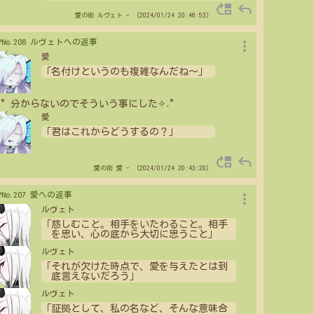
move_up
reply
愛の街
ルヴェト
- （2024/01/24 20:46:53）
more_vert
>PNo.208 ルヴェトへの返事
愛
「名付けというのも複雑なんだね～」
˖°分からないのでそういう事にした✧˖°
愛
「君はこれからどうするの？」
move_up
reply
愛の街
愛
- （2024/01/24 20:43:20）
more_vert
>PNo.207 愛への返事
ルヴェト
「慈しむこと。相手をいたわること。相手
を思い、心の底から大切に思うこと」
ルヴェト
「それが欠けた時点で、愛を与えたとは到
底言えないだろう」
ルヴェト
「証拠として、私の名など、そんな意味合