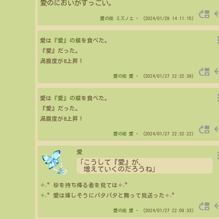
愛のにおいがすっごい。
move_up
re
愛の街
ミズノエ
- （2024/01/29 14:11:15）
more_
愛は
『愛』の蝶
を食べた。
『愛』だった。
満腹度が8上昇！
move_up
re
愛の街
愛
- （2024/01/27 22:32:39）
more_
愛は
『愛』の蝶
を食べた。
『愛』だった。
満腹度が8上昇！
move_up
re
愛の街
愛
- （2024/01/27 22:32:22）
more_
愛
「こうして『愛』が、
増えていくのだろうね」
✧˖°砂を持ち帰る者を見ては✧˖°
✧˖°愛は嬉しそうにパタパタと舞って見送った✧˖°
move_up
re
愛の街
愛
- （2024/01/27 22:09:33）