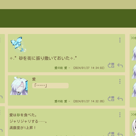
vert
more_vert
>
✧˖°砂を街に振り撒いておいた✧˖°
move_up
reply
愛の街
愛
- （2024/01/27 14:34:02）
more_vert
愛
「
…
…
」
ply
move_up
reply
愛の街
愛
- （2024/01/27 14:32:05）
vert
more_vert
>
愛は
砂
を食べた。
ジャリジャリする
…
…
。
ply
満腹度が1上昇！
move_up
reply