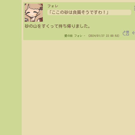
more_
フォレ
「ここの砂は良質そうですわ！」
砂の山をすくって持ち帰りました。
move_up
re
愛の街
フォレ
- （2024/01/27 22:00:53）