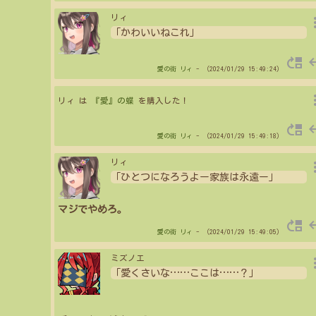
more_
リィ
「かわいいねこれ」
move_up
re
愛の街
リィ
- （2024/01/29 15:49:24）
more_
リィ は
『愛』の蝶
を購入した！
move_up
re
愛の街
リィ
- （2024/01/29 15:49:18）
more_
リィ
「ひとつになろうよー家族は永遠ー」
マジでやめろ。
move_up
re
愛の街
リィ
- （2024/01/29 15:49:05）
more_
ミズノエ
「愛くさいな
…
…
ここは
…
…
？」