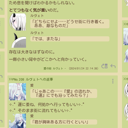
ため息を聞けばわかるかもしれない。
ply
とてつもなく気が重い
のだ。
ルヴェト
vert
「どちらにせよ
…
…
どうせ街に行き着く。
>
ああ、厭なものだ」
ルヴェト
「では、またな」
ply
存在は大きなはずなのに。
vert
一際小さい背中がどこかへと向かっていく。
move_up
reply
愛の街
ルヴェト
- （2024/01/24 22:14:38）
ply
more_vert
>
>>PNo.208 ルヴェトへの返事
愛
vert
「じゃあこの
…
…
『愛』の流れか、
『運』にでも沿ってみたら？」
✧˖°運に委ね、何処かへ行ってもいい✧˖°
✧˖°そのまま街に流れてもいい✧˖°
愛
ply
「君が興味ある方に行くといい」