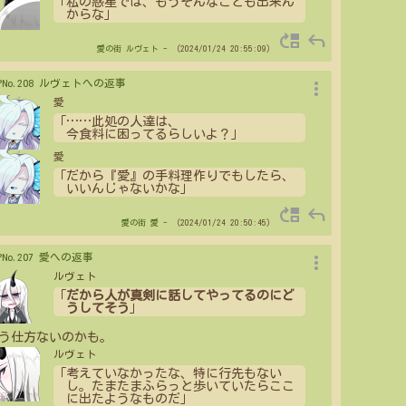
「私の惑星では、もうそんなことも出来ん
からな」
move_up
reply
愛の街
ルヴェト
- （2024/01/24 20:55:09）
more_vert
>PNo.208 ルヴェトへの返事
愛
「
…
…
此処の人達は、
今食料に困ってるらしいよ？」
愛
「だから『愛』の手料理作りでもしたら、
いいんじゃないかな」
move_up
reply
愛の街
愛
- （2024/01/24 20:50:45）
more_vert
>PNo.207 愛への返事
ルヴェト
「
だから人が真剣に話してやってるのにど
うしてそう
」
う仕方ないのかも。
ルヴェト
「考えていなかったな、特に行先もない
し。たまたまふらっと歩いていたらここ
に出たようなものだ」