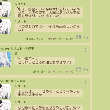
ルヴェト
「私は、惑星にいた際は定住をしていなか
った。人間の姿で、人間と溶け込んで生
活を見守り、力を得ていた」
ルヴェト
「今の姿と力では
…
…
それも恐ろしいから
な」
move_up
reply
愛の街
ルヴェト
- （2024/01/24 21:24:03）
more_vert
>PNo.208 ルヴェトへの返事
愛
「
…
…
魔王って、
どういうところに住むものなの？」
move_up
reply
愛の街
愛
- （2024/01/24 21:18:15）
more_vert
>PNo.207 愛への返事
ルヴェト
「そうだな、
…
…
せめて、ここで何かしら
出来れば十分か」
ルヴェト
「この街のどこかを借りてもいいか。私の