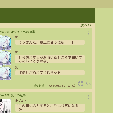
ログイン
次へ>>
ログアウト
more_vert
>PNo.208 ルヴェトへの返事
愛
「そうなんだ、魔王に合う場所
…
…
」
愛
「とりあえず人が沢山いるところで聞いて
みたら？どうかな」
愛
「『愛』が答えてくれるかも」
move_up
reply
愛の街
愛
- （2024/01/24 21:32:00）
more_vert
>PNo.207 愛への返事
ルヴェト
「この言い方をすると、やはり気になる
か」