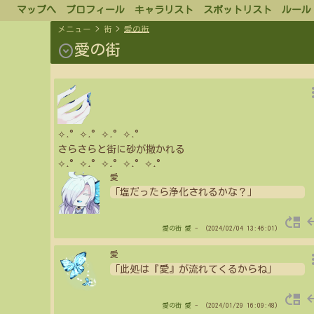
マップへ
プロフィール
キャラリスト
スポットリスト
ルール
メニュー
>
街
>
愛の街
expand_circle_down
愛の街
more_
✧˖°✧˖°✧˖°✧˖°
さらさらと街に砂が撒かれる
✧˖°✧˖°✧˖°✧˖°✧˖°
愛
「塩だったら浄化されるかな？」
move_up
re
愛の街
愛
- （2024/02/04 13:46:01）
more_
愛
「此処は『愛』が流れてくるからね」
move_up
re
愛の街
愛
- （2024/01/29 16:09:48）