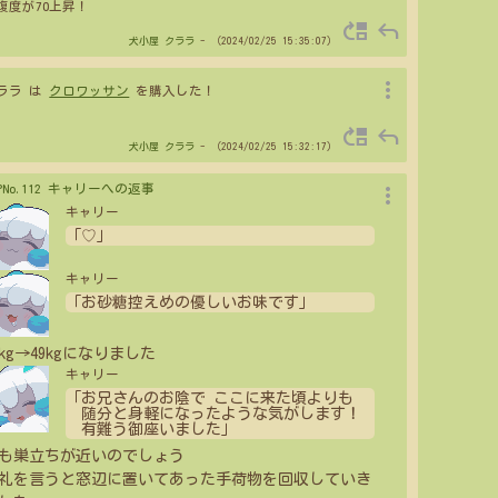
腹度が70上昇！
move_up
reply
犬小屋
クララ
- （2024/02/25 15:35:07）
more_vert
ララ は
クロワッサン
を購入した！
move_up
reply
犬小屋
クララ
- （2024/02/25 15:32:17）
more_vert
>PNo.112 キャリーへの返事
キャリー
「♡」
キャリー
「お砂糖控えめの優しいお味です」
5kg→49kgになりました
キャリー
「お兄さんのお陰で ここに来た頃よりも
随分と身軽になったような気がします！
有難う御座いました」
も巣立ちが近いのでしょう
礼を言うと窓辺に置いてあった手荷物を回収していき