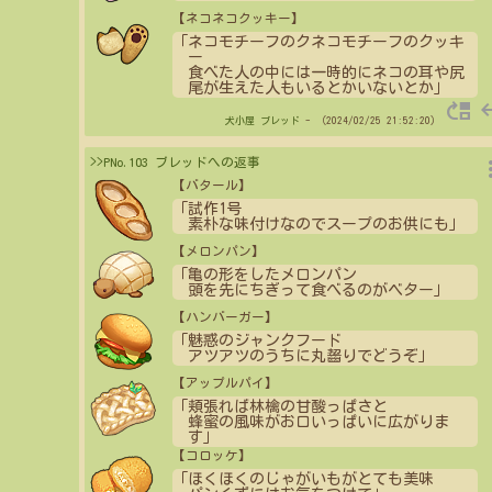
【ネコネコクッキー】
「ネコモチーフのクネコモチーフのクッキ
ー
食べた人の中には一時的にネコの耳や尻
尾が生えた人もいるとかいないとか」
move_up
re
犬小屋
ブレッド
- （2024/02/25 21:52:20）
more_
>>PNo.103 ブレッドへの返事
【バタール】
「試作1号
素朴な味付けなのでスープのお供にも」
【メロンパン】
「亀の形をしたメロンパン
頭を先にちぎって食べるのがベター」
【ハンバーガー】
「魅惑のジャンクフード
アツアツのうちに丸齧りでどうぞ」
【アップルパイ】
「頬張れば林檎の甘酸っぱさと
蜂蜜の風味がお口いっぱいに広がりま
す」
【コロッケ】
「ほくほくのじゃがいもがとても美味