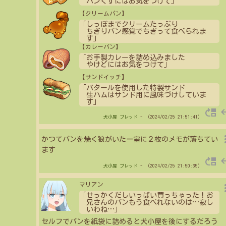
パンくずにはお気をつけて」
【クリームパン】
「しっぽまでクリームたっぷり
ちぎりパン感覚でちぎって食べられま
す」
【カレーパン】
「お手製カレーを詰め込みました
やけどにはお気をつけて」
【サンドイッチ】
「バタールを使用した特製サンド
生ハムはサンド用に風味づけしていま
す」
move_up
re
犬小屋
ブレッド
- （2024/02/25 21:51:41）
more_
かつてパンを焼く狼がいた一室に２枚のメモが落ちてい
ます
move_up
re
犬小屋
ブレッド
- （2024/02/25 21:50:35）
more_
マリアン
「せっかくだしいっぱい買っちゃった！お
兄さんのパンもう食べれないのは
…
寂し
いわね
…
」
セルフでパンを紙袋に詰めると犬小屋を後にするだろう