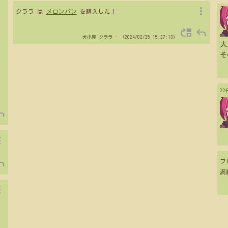
more_vert
クララ は
メロンパン
を購入した！
move_up
reply
犬小屋
クララ
- （2024/02/25 15:37:13）
大
そ
>
ply
vert
ply
ブ
満
vert