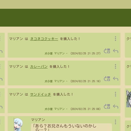
vert
more_vert
マリアン は
ネコネコクッキー
を購入した！
ク
ply
move_up
reply
犬小屋
マリアン
- （2024/02/25 21:25:27）
vert
more_vert
マリアン は
カレーパン
を購入した！
ク
ply
move_up
reply
犬小屋
マリアン
- （2024/02/25 21:25:18）
vert
more_vert
マリアン は
サンドイッチ
を購入した！
ply
move_up
reply
犬小屋
マリアン
- （2024/02/25 21:25:08）
vert
more_vert
マリアン
「あら？お兄さんもういないのかし
ク
ら
…
？」