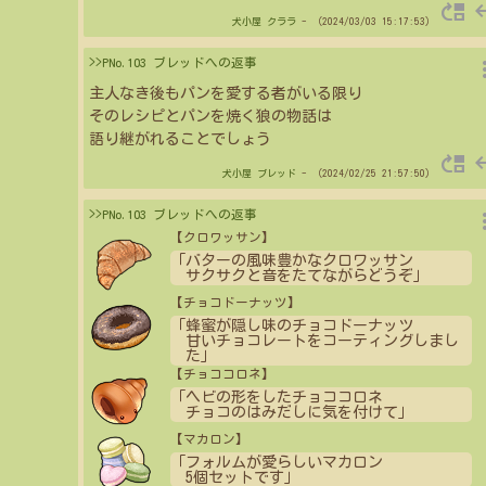
move_up
re
犬小屋
クララ
- （2024/03/03 15:17:53）
more_
>>PNo.103 ブレッドへの返事
主人なき後もパンを愛する者がいる限り
そのレシピとパンを焼く狼の物話は
語り継がれることでしょう
move_up
re
犬小屋
ブレッド
- （2024/02/25 21:57:50）
more_
>>PNo.103 ブレッドへの返事
【クロワッサン】
「バターの風味豊かなクロワッサン
サクサクと音をたてながらどうぞ」
【チョコドーナッツ】
「蜂蜜が隠し味のチョコドーナッツ
甘いチョコレートをコーティングしまし
た」
【チョココロネ】
「ヘビの形をしたチョココロネ
チョコのはみだしに気を付けて」
【マカロン】
「フォルムが愛らしいマカロン
5個セットです」