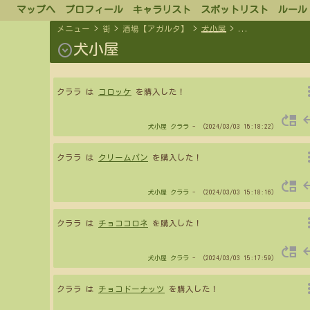
マップへ
プロフィール
キャラリスト
スポットリスト
ルール
メニュー
>
街
>
酒場【アガルタ】
>
犬小屋
>
...
expand_circle_down
犬小屋
more_
クララ は
コロッケ
を購入した！
move_up
re
犬小屋
クララ
- （2024/03/03 15:18:22）
more_
クララ は
クリームパン
を購入した！
move_up
re
犬小屋
クララ
- （2024/03/03 15:18:16）
more_
クララ は
チョココロネ
を購入した！
move_up
re
犬小屋
クララ
- （2024/03/03 15:17:59）
more_
クララ は
チョコドーナッツ
を購入した！