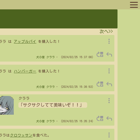
ログイン
次へ>>
ログアウト
more_vert
ララ は
アップルパイ
を購入した！
move_up
reply
犬小屋
クララ
- （2024/02/25 15:37:08）
more_vert
ララ は
ハンバーガー
を購入した！
move_up
reply
犬小屋
クララ
- （2024/02/25 15:36:53）
more_vert
クララ
「サクサクしてて美味いぞ！！」
move_up
reply
犬小屋
クララ
- （2024/02/25 15:35:24）
more_vert
ララは
クロワッサン
を食べた。