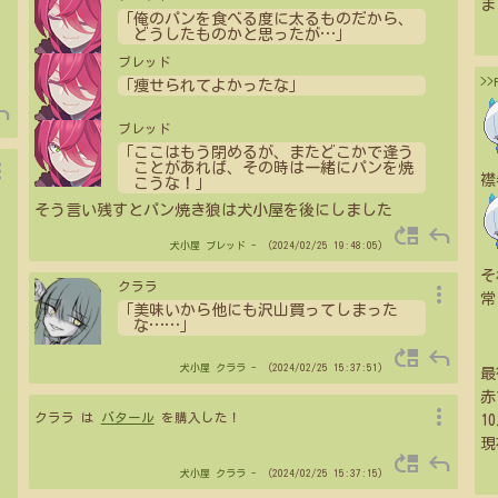
ま
「俺のパンを食べる度に太るものだから、
どうしたものかと思ったが
…
」
ブレッド
>
「痩せられてよかったな」
ply
ブレッド
「ここはもう閉めるが、またどこかで逢う
vert
ことがあれば、その時は一緒にパンを焼
襟
こうな！」
そう言い残すとパン焼き狼は犬小屋を後にしました
move_up
reply
犬小屋
ブレッド
- （2024/02/25 19:48:05）
そ
more_vert
クララ
常
「美味いから他にも沢山買ってしまった
な
…
…
」
move_up
reply
犬小屋
クララ
- （2024/02/25 15:37:51）
最
赤
more_vert
クララ は
バタール
を購入した！
1
現
move_up
reply
犬小屋
クララ
- （2024/02/25 15:37:15）