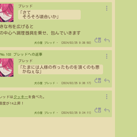
more_vert
ブレッド
「さて
そろそろ頃合いか」
きな布を広げると
の中心へ調理器具を乗せ、包んでいきます
move_up
reply
犬小屋
ブレッド
- （2024/02/25 9:38:50）
more_vert
>PNo.103 ブレッドへの返事
ブレッド
「たまには人様の作ったものを頂くのも悪
かねぇな」
move_up
reply
犬小屋
ブレッド
- （2024/02/25 9:36:17）
more_vert
レッドは
クッキー
を食べた。
腹度が14上昇！
move_up
reply
犬小屋
ブレッド
- （2024/02/25 9:34:11）