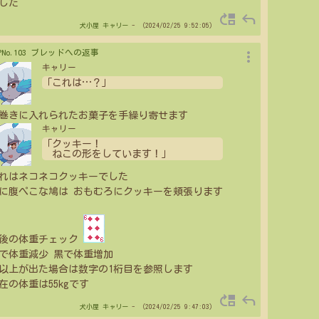
した
move_up
reply
犬小屋
キャリー
- （2024/02/25 9:52:05）
more_vert
>PNo.103 ブレッドへの返事
キャリー
「これは
…
？」
巻きに入れられたお菓子を手繰り寄せます
キャリー
「クッキー！
ねこの形をしています！」
れはネコネコクッキーでした
に腹ぺこな鳩は おもむろにクッキーを頬張ります
後の体重チェック
で体重減少 黒で体重増加
0以上が出た場合は数字の1桁目を参照します
在の体重は55kgです
move_up
reply
犬小屋
キャリー
- （2024/02/25 9:47:03）