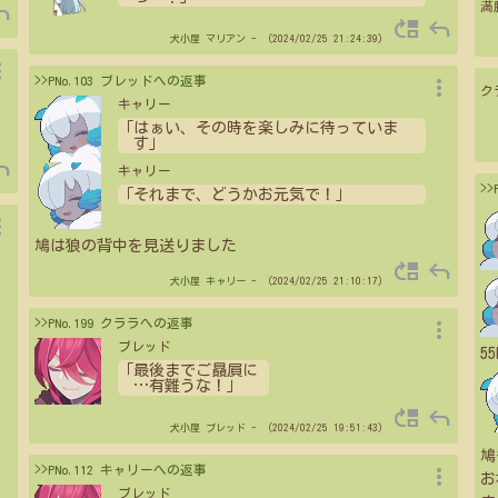
ply
満
move_up
reply
犬小屋
マリアン
- （2024/02/25 21:24:39）
vert
more_vert
>>PNo.103 ブレッドへの返事
ク
キャリー
「はぁい、その時を楽しみに待っていま
す」
ply
キャリー
>
「それまで、どうかお元気で！」
vert
鳩は狼の背中を見送りました
move_up
reply
犬小屋
キャリー
- （2024/02/25 21:10:17）
more_vert
>>PNo.199 クララへの返事
ブレッド
5
「最後までご贔屓に
…
有難うな！」
move_up
reply
犬小屋
ブレッド
- （2024/02/25 19:51:43）
鳩
more_vert
>>PNo.112 キャリーへの返事
お
ブレッド