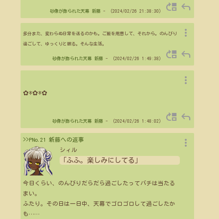
move_up
reply
砂像が飾られた天幕
新藤
- （2024/02/26 21:38:30）
more_vert
多分また、変わらぬ日常を送るのかも。ご飯を用意して、それから。のんびり
過ごして、ゆっくりと眠る。そんな生活。
move_up
reply
砂像が飾られた天幕
新藤
- （2024/02/26 1:49:38）
more_vert
✿*✿*✿
move_up
reply
砂像が飾られた天幕
新藤
- （2024/02/26 1:48:02）
more_vert
>>PNo.21 新藤への返事
シィル
「ふふ。楽しみにしてる」
今日くらい、のんびりだらだら過ごしたってバチは当たる
まい。
ふたり。その日は一日中、天幕でゴロゴロして過ごしたか
も
…
…