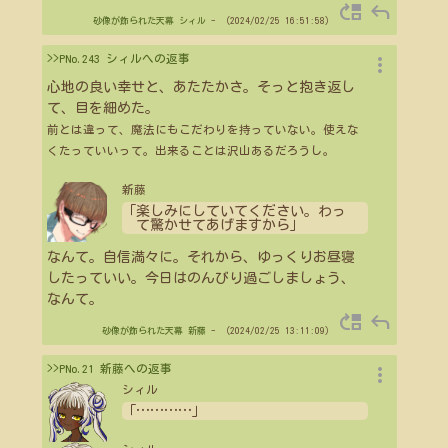
move_up
reply
砂像が飾られた天幕
シィル
- （2024/02/25 16:51:58）
more_vert
>>PNo.243 シィルへの返事
心地の良い幸せと、あたたかさ。そっと抱き返し
て、目を細めた。
前とは違って、魔法にもこだわりを持っていない。使えな
くたっていいって。出来ることは沢山あるだろうし。
新藤
「楽しみにしていてください。わっ
て驚かせてあげますから」
なんて。自信満々に。それから、ゆっくりお昼寝
したっていい。今日はのんびり過ごしましょう、
なんて。
move_up
reply
砂像が飾られた天幕
新藤
- （2024/02/25 13:11:09）
more_vert
>>PNo.21 新藤への返事
シィル
「
…
…
…
…
」