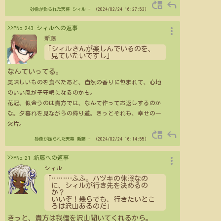
move_up
reply
砂像が飾られた天幕
シィル
- （2024/02/24 16:27:53）
more_vert
>>PNo.243 シィルへの返事
新藤
「シィルさんが楽しんでいるのを、
見ていたいですし」
なんていってる。
美味しいものを食べたあと、自然の香りに包まれて、心地
のいい風が子守唄になるのかも。
花冠、似合うのは貴方では、なんて作ってお返しするのか
な。夕暮れを見ながらの帰り道。きっとそれも、幸せの一
欠片。
move_up
reply
砂像が飾られた天幕
新藤
- （2024/02/24 16:14:55）
more_vert
>>PNo.21 新藤への返事
シィル
「
…
…
…
ふふ。ハヅキの休暇なの
に、シィルが行き先を決めるの
か？
いいぞ！幾らでも、行きたいとこ
ろは沢山あるのだ」
きっと、貴方は我儘を沢山聞いてくれるから。