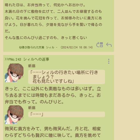
晴れた日は、お弁当持って、何処かへお出かけ。
木漏れ日の下に敷物を広げて、二人並んでお昼寝するのも
良い。花を摘んで花冠を作って、お姫様みたいに貴方にあ
げよう。日が暮れたら、夕陽を見ながら手を繋いで帰るの
だ。
そんな風にのんびり過ごすのも、きっと悪くない
move_up
reply
砂像が飾られた天幕
シィル
- （2024/02/24 16:06:14）
more_vert
>>PNo.243 シィルへの返事
新藤
「
…
…
シィルの行きたい場所に行き
ましょう？
花も見たいですしね」
きっと、ここ以外にも素敵なものは多いはず。立
ち去るまでには時間もまだあるから、きっと。お
弁当でも作って。のんびりと。
新藤
「
…
…
」
微笑む貴方をみて、男も微笑んだ。月と花、相変
わらずどちらも贅沢に瞳に映して。貴方を眺めて