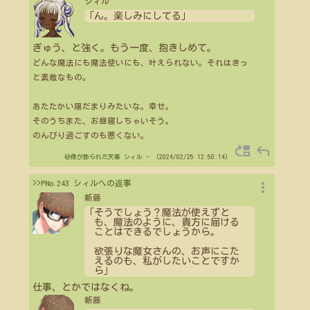
シィル
「ん。楽しみにしてる」
ぎゅう、と強く。もう一度、抱きしめて。
どんな魔法にも魔法使いにも、叶えられない。それはきっ
と素敵なもの。
あたたかい陽だまりみたいな。幸せ。
そのうちまた、お昼寝しちゃいそう。
のんびり過ごすのも悪くない。
move_up
reply
砂像が飾られた天幕
シィル
- （2024/02/25 12:50:14）
more_vert
>>PNo.243 シィルへの返事
新藤
「そうでしょう？魔法が使えずと
も、魔法のように、貴方に届ける
ことはできるでしょうから。
欲張りな魔女さんの、お声にこた
えるのも、私がしたいことですか
ら」
仕事、とかではなくね。
新藤