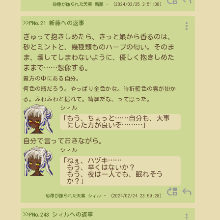
move_up
reply
砂像が飾られた天幕
新藤
- （2024/02/25 3:51:08）
more_vert
>>PNo.21 新藤への返事
ぎゅって抱きしめたら、きっと娘から香るのは、
砂とミントと、幾種類ものハーブの匂い。そのま
ま、壊してしまわないように、優しく抱きしめた
ままで
…
…
想像する。
貴方の中にある自分。
何色の瓶だろう。やっぱり金色かな。時折藍色の雲が掛か
る。ふわふわと揺れて。綺麗だな、って思った。
シィル
「もう、ちょっと
…
…
自分も、大事
にした方が良いぞ
…
…
…
」
自分で言っておきながら。
シィル
「ねぇ、ハヅキ
…
…
もう、辛くはないか？
もう、夜は一人でも、眠れそう
か？」
move_up
reply
砂像が飾られた天幕
シィル
- （2024/02/24 23:59:28）
more_vert
>>PNo.243 シィルへの返事