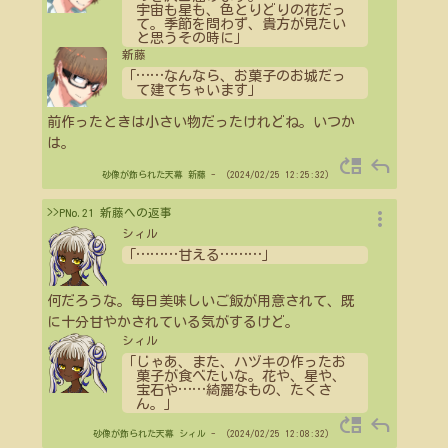
宇宙も星も、色とりどりの花だっ
て。季節を問わず、貴方が見たい
と思うその時に」
新藤
「
…
…
なんなら、お菓子のお城だっ
て建てちゃいます」
前作ったときは小さい物だったけれどね。いつか
は。
move_up
reply
砂像が飾られた天幕
新藤
- （2024/02/25 12:25:32）
more_vert
>>PNo.21 新藤への返事
シィル
「
…
…
…
甘える
…
…
…
」
何だろうな。毎日美味しいご飯が用意されて、既
に十分甘やかされている気がするけど。
シィル
「じゃあ、また、ハヅキの作ったお
菓子が食べたいな。花や、星や、
宝石や
…
…
綺麗なもの、たくさ
ん。」
move_up
reply
砂像が飾られた天幕
シィル
- （2024/02/25 12:08:32）