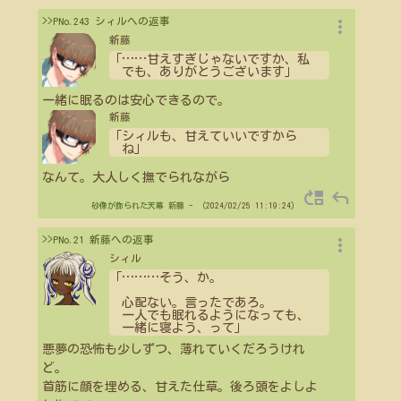
more_vert
>>PNo.243 シィルへの返事
新藤
「
…
…
甘えすぎじゃないですか、私
でも、ありがとうございます」
一緒に眠るのは安心できるので。
新藤
「シィルも、甘えていいですから
ね」
なんて。大人しく撫でられながら
move_up
reply
砂像が飾られた天幕
新藤
- （2024/02/25 11:19:24）
more_vert
>>PNo.21 新藤への返事
シィル
「
…
…
…
そう、か。
心配ない。言ったであろ。
一人でも眠れるようになっても、
一緒に寝よう、って」
悪夢の恐怖も少しずつ、薄れていくだろうけれ
ど。
首筋に顔を埋める、甘えた仕草。後ろ頭をよしよ