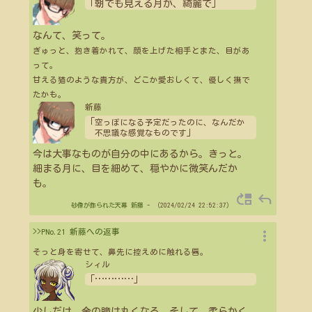
「朝でも見える月が、綺麗で」
なんて、笑って。
ぎゅっと、抱き着かれて、顔を上げた相手とまた、目があ
って。
甘える猫のような貴方が、どこか愛おしくて、優しく撫で
たかも。
新藤
「
空っぽになる予定だったのに、なんだか
」
不思議な感覚なものです
今は大事なものが自分の中にあるから。きっと。
細まる月に、目を細めて、穏やかに微笑んだか
も。
move_up
reply
砂像が飾られた天幕
新藤
- （2024/02/24 22:52:37）
more_vert
>>PNo.21 新藤への返事
そっと身を寄せて、鼻先に控えめに触れる唇。
シィル
「
…
…
…
…
」
少しだけ、金の瞳は丸くなる。そして、柔らかく