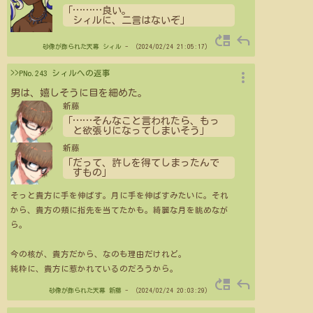
「
…
…
…
良い。
シィルに、二言はないぞ」
move_up
reply
砂像が飾られた天幕
シィル
- （2024/02/24 21:05:17）
more_vert
>>PNo.243 シィルへの返事
男は、嬉しそうに目を細めた。
新藤
「
…
…
そんなこと言われたら、もっ
と欲張りになってしまいそう」
新藤
「だって、許しを得てしまったんで
すもの」
そっと貴方に手を伸ばす。月に手を伸ばすみたいに。それ
から、貴方の頬に指先を当てたかも。綺麗な月を眺めなが
ら。
今の核が、貴方だから、なのも理由だけれど。
純粋に、貴方に惹かれているのだろうから。
move_up
reply
砂像が飾られた天幕
新藤
- （2024/02/24 20:03:29）