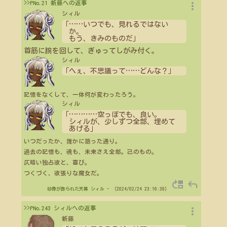
more_vert
>>PNo.21 新藤への返事
シィル
「
…
…
いつでも、見れるではない
か。
もう、きみのものだ」
首筋に腕を回して、ぎゅってしがみ付く。
シィル
「へぇ、不思議って
…
…
どんな？」
記憶をなくして、一体何が変わったろう。
シィル
「
…
…
…
…
空っぽでも、良い。
シィルが、少しずつ全部、埋めて
あげる」
いつだったか、誰かに語った通り。
過去の記憶も、魂も、未来さえ全部。己のもの。
仄暗い独占欲と、喜び。
つくづく、欲張りな魔女だ。
move_up
reply
砂像が飾られた天幕
シィル
- （2024/02/24 23:16:39）
more_vert
>>PNo.243 シィルへの返事
新藤