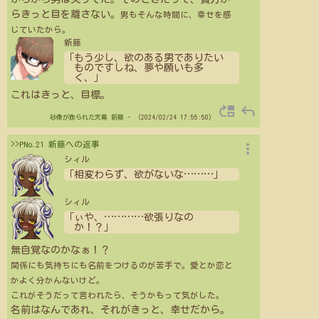
らきっと目を離さない。
男もそんな時間に、幸せを感
じていたから。
新藤
「もう少し、欲のある男でありたい
ものですしね、夢や願いも多
く、」
これはきっと、目標。
move_up
reply
砂像が飾られた天幕
新藤
- （2024/02/24 17:55:50）
more_vert
>>PNo.21 新藤への返事
シィル
「相変わらず、欲がないな
…
…
…
」
シィル
「ぃや、
…
…
…
…
欲張りなの
か！？」
無自覚なのかなぁ！？
関係にも気持ちにも名前をつけるのが苦手で。愛とか恋と
かよく分かんないけど。
これがそうだって言われたら、そうかもって気がした。
名前はなんであれ、それがきっと、幸せだから。