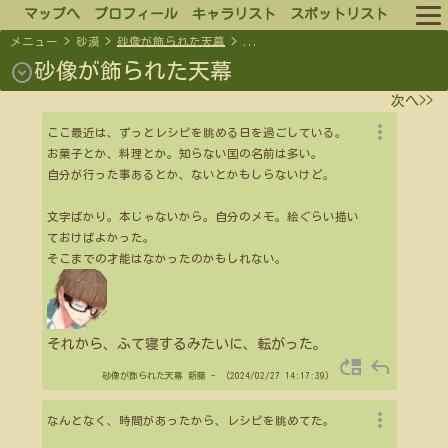
マップへ
プロフィール
キャラリスト
スポットリスト
メニュー
>
砂漠
>
砂像が飾られた天幕
>
...
ルール
expand_circle_down
砂像が飾られた天幕
次へ>>
ログイン
more_vert
ここ最近は、ずっとレシピを眺める日を過ごしている。
お菓子とか、料理とか。知らない国の名前は多い。
ログアウト
自分が行った事あるとか、ないとかもしらないけど。
文字ばかり。本じゃないから。自分のメモ。絵ぐらい描い
ておけばよかった。
そこまでの才能はなかったのかもしれない。
それから、ふて寝するみたいに、転がった。
move_up
reply
砂像が飾られた天幕
新藤
- （2024/02/27 14:17:39）
more_vert
なんとなく、時間があったから、レシピを眺めてた。