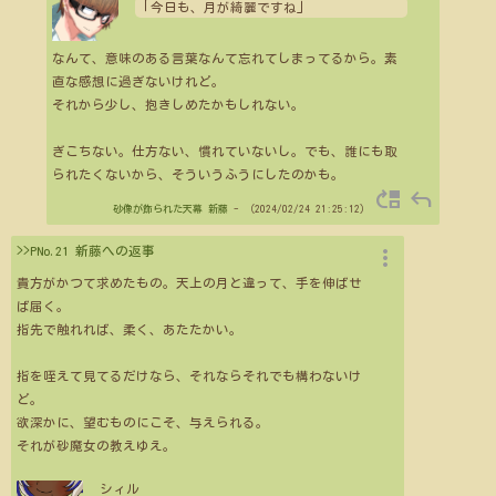
「
」
今日も、月が綺麗ですね
なんて、意味のある言葉なんて忘れてしまってるから。素
直な感想に過ぎないけれど。
それから少し、抱きしめたかもしれない。
ぎこちない。仕方ない、慣れていないし。でも、誰にも取
られたくないから、そういうふうにしたのかも。
move_up
reply
砂像が飾られた天幕
新藤
- （2024/02/24 21:25:12）
more_vert
>>PNo.21 新藤への返事
貴方がかつて求めたもの。天上の月と違って、手を伸ばせ
ば届く。
指先で触れれば、柔く、あたたかい。
指を咥えて見てるだけなら、それならそれでも構わないけ
ど。
欲深かに、望むものにこそ、与えられる。
それが砂魔女の教えゆえ。
シィル