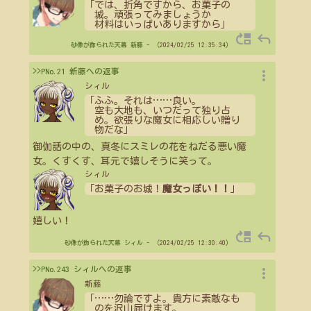
「では、折角ですから、お菓子の
城。頑張ってみましょうか
材料はいっぱいありますから」
move_up
reply
砂像が飾られた天幕
新藤
- （2024/02/25 12:35:34）
more_vert
>>PNo.21 新藤への返事
シィル
「ふふ。それは
…
…
良い。
空も大地も、いつだって独り占
め。欲張りな魔女に相応しい贈り
物だな」
御伽話の中の、真冬にスミレの花をねだる悪い魔
女。くすくす、耳元で嬉しそうに笑って。
シィル
「お菓子のお城！
魔女っぽい！！
」
嬉しい！
move_up
reply
砂像が飾られた天幕
シィル
- （2024/02/25 12:30:40）
more_vert
>>PNo.243 シィルへの返事
新藤
「
…
…
勿論ですよ。貴方に素敵なも
のを沢山届けます。