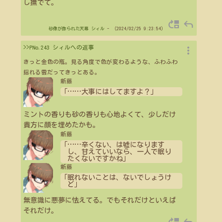
し撫でて。
move_up
reply
砂像が飾られた天幕
シィル
- （2024/02/25 9:23:54）
more_vert
>>PNo.243 シィルへの返事
きっと金色の瓶。見る角度で色が変わるような、ふわふわ
揺れる雲だってきっとある。
新藤
「
…
…
大事にはしてますよ？」
ミントの香りも砂の香りも心地よくて、少しだけ
貴方に顔を埋めたかも。
新藤
「
…
…
辛くない、は嘘になります
し、甘えていいなら、一人で眠り
たくないですかね」
新藤
「眠れないことは、ないでしょうけ
ど」
無意識に悪夢に怯えてる。でもそれだけといえば
それだけ。