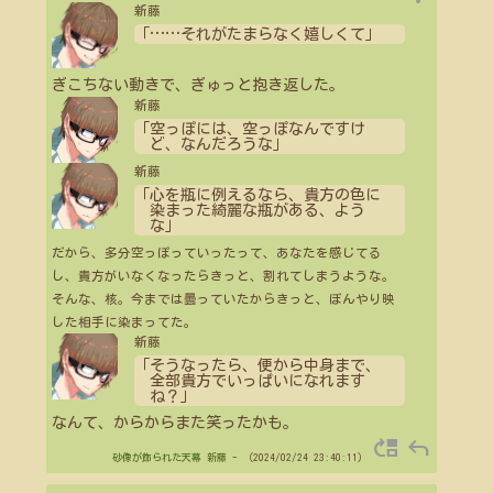
新藤
「
…
…
それがたまらなく嬉しくて」
ぎこちない動きで、ぎゅっと抱き返した。
新藤
「空っぽには、空っぽなんですけ
ど、なんだろうな」
新藤
「心を瓶に例えるなら、貴方の色に
染まった綺麗な瓶がある、よう
な」
だから、多分空っぽっていったって、あなたを感じてる
し、貴方がいなくなったらきっと、割れてしまうような。
そんな、核。今までは曇っていたからきっと、ぼんやり映
した相手に染まってた。
新藤
「そうなったら、便から中身まで、
全部貴方でいっぱいになれます
ね？」
なんて、からからまた笑ったかも。
move_up
reply
砂像が飾られた天幕
新藤
- （2024/02/24 23:40:11）