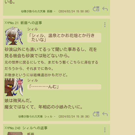
いる。
move_up
reply
砂像が飾られた天幕
新藤
- （2024/02/24 15:50:06）
more_vert
>>PNo.21 新藤への返事
シィル
「シィル、温泉とかお花畑とか行き
たいな」
砂漠以外にも湧いてるって聞いた事あるし、花を
見る機会も砂漠では殆どないから。
元の世界に戻るにしても、まだもう暫くこちらに滞在する
だろうから、それまでに色々。
お散歩というには結構遠出かもだけど。
シィル
「
…
…
…
…
んむ」
娘は微笑んだ。
魔女ではなくて、年相応の小娘みたいに。
move_up
reply
砂像が飾られた天幕
シィル
- （2024/02/24 15:36:38）
more_vert
>>PNo.243 シィルへの返事
新藤