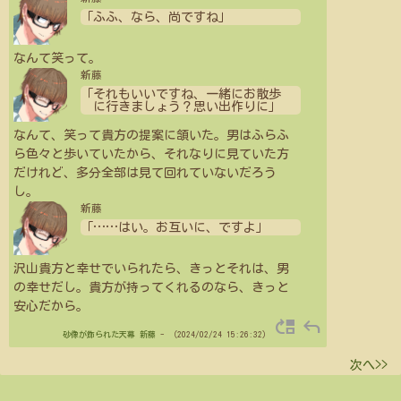
「ふふ、なら、尚ですね」
なんて笑って。
新藤
「それもいいですね、一緒にお散歩
に行きましょう？思い出作りに」
なんて、笑って貴方の提案に頷いた。男はふらふ
ら色々と歩いていたから、それなりに見ていた方
だけれど、多分全部は見て回れていないだろう
し。
新藤
「
…
…
はい。お互いに、ですよ」
沢山貴方と幸せでいられたら、きっとそれは、男
の幸せだし。貴方が持ってくれるのなら、きっと
安心だから。
move_up
reply
砂像が飾られた天幕
新藤
- （2024/02/24 15:26:32）
次へ>>