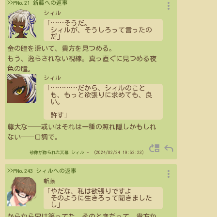
more_vert
>>PNo.21 新藤への返事
シィル
「
…
…
そうだ。
シィルが、そうしろって言ったの
だ」
金の瞳を瞬いて、貴方を見つめる。
もう、逸らされない視線。真っ直ぐに見つめる夜
色の瞳。
シィル
「
…
…
…
…
だから、シィルのこと
も、もっと欲張りに求めても、良
い。
許す」
尊大な──或いはそれは一種の照れ隠しかもしれ
ない──口調で。
move_up
reply
砂像が飾られた天幕
シィル
- （2024/02/24 19:52:23）
more_vert
>>PNo.243 シィルへの返事
新藤
「やだな、私は欲張りですよ
そのように生きろって聞きました
し」
からから男は笑ってた。そのときだって、貴方か