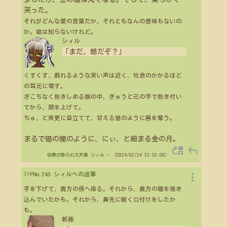
笑った。
それがどんな愛の言葉だか、それともなんの意味もないの
か。娘は知らないけれど。
シィル
「まだ、朝だぞ？」
くすくす、戯れるような笑い声は近く、吐息のかかるほど
の耳元に零す。
ぎこちなく抱きしめる腕の中、ぎゅうと己の手で抱き付い
てから、顔を上げて。
ちゅ、と殊更に音立てて、甘える猫のように唇を奪う。
まるで猫の瞳のように、にぃ、と細まる金の月。
move_up
reply
砂像が飾られた天幕
シィル
- （2024/02/24 22:32:08）
more_vert
>>PNo.243 シィルへの返事
手を下げて、貴方の傍へ座る。それから、貴方の瞳を覗き
込んでいたかも。それから、鼻先に軽く口付けをしたか
も。
新藤