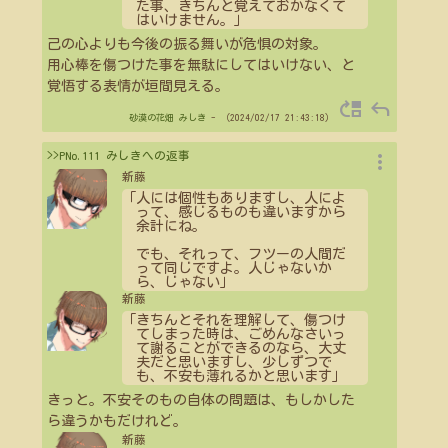
た事、きちんと覚えておかなくて
はいけません。」
己の心よりも今後の振る舞いが危惧の対象。
用心棒を傷つけた事を無駄にしてはいけない、と
覚悟する表情が垣間見える。
move_up
reply
砂漠の花畑
みしき
- （2024/02/17 21:43:18）
more_vert
>>PNo.111 みしきへの返事
新藤
「人には個性もありますし、人によ
って、感じるものも違いますから
余計にね。
でも、それって、フツーの人間だ
って同じですよ。人じゃないか
ら、じゃない」
新藤
「きちんとそれを理解して、傷つけ
てしまった時は、ごめんなさいっ
て謝ることができるのなら、大丈
夫だと思いますし、少しずつで
も、不安も薄れるかと思います」
きっと。不安そのもの自体の問題は、もしかした
ら違うかもだけれど。
新藤