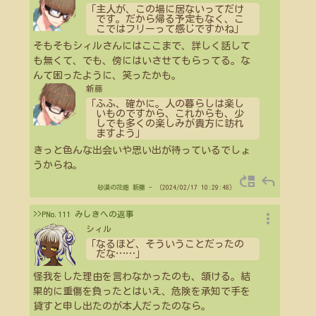
「主人が、この場に居ないってだけ
です。だから帰る予定もなく、こ
こではフリーって感じですかね」
そもそもシィルさんにはここまで、詳しく話して
も無くて、でも、傍にはいさせてもらってる。な
んて困ったように、笑ったかも。
新藤
「ふふ、確かに。人の暮らしは楽し
いものですから、これからも、少
しでも多くの楽しみが貴方に訪れ
ますよう」
きっと色んな出会いや思い出が待っているでしょ
うからね。
move_up
reply
砂漠の花畑
新藤
- （2024/02/17 10:29:48）
more_vert
>>PNo.111 みしきへの返事
シィル
「なるほど、そういうことだったの
だな
…
…
」
怪我をした理由を言わなかったのも、頷ける。結
果的に重傷を負ったとはいえ、危険を承知で手を
貸すと申し出たのが本人だったのなら。