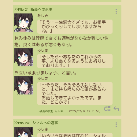
more_vert
>>PNo.21 新藤への返事
みしき
「そう
…
一生懸命すぎても、お相手
がびっくりしてしまいますから
ね。」
休み休みは理解できても適当がなかなか難しい性
格。良くはあるが悪くもあり。
みしき
「そしたら
…
あなたのこれからの
事、より良くなるようにお祈りし
ております。」
お互い頑張りましょう、と言い。
みしき
「
…
そうだ、そろそろ失礼しない
と、まだ持ち帰りの仕事があるん
でした。
お話しできてよかったです。ま
た、どこかで」
move_up
reply
砂漠の花畑
みしき
- （2024/02/19 22:31:58）
more_vert
>>PNo.243 シィルへの返事
みしき
「いろいろな要因は在れど、シィル