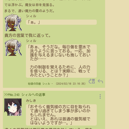
ては浮かぶ。魔女は目を見張る。
まるで、濃い魔力の靄のようだ。
シィル
「ぁ。」
貴方の言葉で我に返って。
シィル
「あぁ、そうだな。毎日傷を霊水で
洗うように言っておる。一応、加
護を与えるまじないも施しておい
たが
…
…
力の制御を覚えるために、人の力
を借りる、とは？実際に、戦って
みたということか？」
move_up
reply
砂漠の花畑
シィル
- （2024/02/16 23:16:35）
more_vert
>>PNo.243 シィルへの返事
みしき
「おそらく蜃気楼の方に目を取られ
て通り過ぎてしまう事が多いのか
もしれません。
とはいえ、あれは普通の蜃気楼で
はないようですが
…
。」