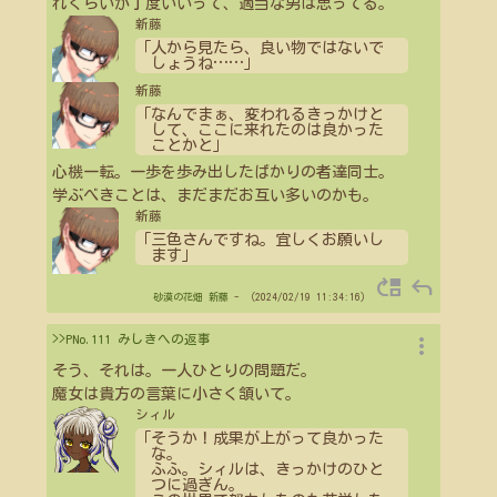
れくらいが丁度いいって、適当な男は思ってる。
新藤
「人から見たら、良い物ではないで
しょうね
…
…
」
新藤
「なんでまぁ、変われるきっかけと
して、ここに来れたのは良かった
ことかと」
心機一転。一歩を歩み出したばかりの者達同士。
学ぶべきことは、まだまだお互い多いのかも。
新藤
「三色さんですね。宜しくお願いし
ます」
move_up
reply
砂漠の花畑
新藤
- （2024/02/19 11:34:16）
more_vert
>>PNo.111 みしきへの返事
そう、それは。一人ひとりの問題だ。
魔女は貴方の言葉に小さく頷いて。
シィル
「そうか！成果が上がって良かった
な。
ふふ。シィルは、きっかけのひと
つに過ぎん。