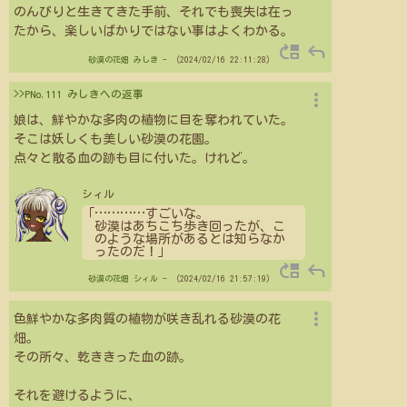
のんびりと生きてきた手前、それでも喪失は在っ
たから、楽しいばかりではない事はよくわかる。
move_up
reply
砂漠の花畑
みしき
- （2024/02/16 22:11:28）
more_vert
>>PNo.111 みしきへの返事
娘は、鮮やかな多肉の植物に目を奪われていた。
そこは妖しくも美しい砂漠の花園。
点々と散る血の跡も目に付いた。けれど。
シィル
「
…
…
…
…
すごいな。
砂漠はあちこち歩き回ったが、こ
のような場所があるとは知らなか
ったのだ！」
move_up
reply
砂漠の花畑
シィル
- （2024/02/16 21:57:19）
more_vert
色鮮やかな多肉質の植物が咲き乱れる砂漠の花
畑。
その所々、乾ききった血の跡。
それを避けるように、