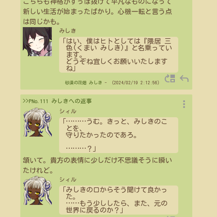
こちらも神格がすっぽ抜けて平凡なものになって
新しい生活が始まったばかり。心機一転と言う点
は同じかも。
みしき
「はい、僕はヒトとしては『隈居 三
色(くまい みしき)』と名乗ってい
ます。
どうぞね宜しくお願いいたします
ね」
move_up
reply
砂漠の花畑
みしき
- （2024/02/19 2:12:56）
more_vert
>>PNo.111 みしきへの返事
シィル
「
…
…
…
うむ。きっと、みしきのこ
とを、
守りたかったのであろ。
…
…
…
？」
頷いて。貴方の表情に少しだけ不思議そうに瞬い
たけれど。
シィル
「みしきの口からそう聞けて良かっ
た。
…
…
もう少ししたら、また、元の
世界に戻るのか？」