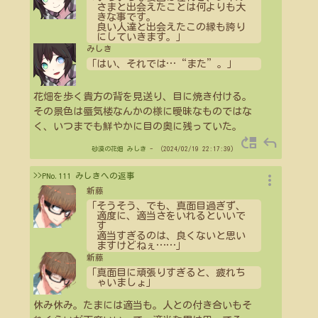
さまと出会えたことは何よりも大
きな事です。
良い人達と出会えたこの縁も誇り
にしていきます。」
みしき
「はい、それでは
…
“また”。」
花畑を歩く貴方の背を見送り、目に焼き付ける。
その景色は蜃気楼なんかの様に曖昧なものではな
く、いつまでも鮮やかに目の奥に残っていた。
move_up
reply
砂漠の花畑
みしき
- （2024/02/19 22:17:39）
more_vert
>>PNo.111 みしきへの返事
新藤
「そうそう、でも、真面目過ぎず、
適度に、適当さをいれるといいで
す
適当すぎるのは、良くないと思い
ますけどねぇ
…
…
」
新藤
「真面目に頑張りすぎると、疲れち
ゃいましょ」
休み休み。たまには適当も。人との付き合いもそ