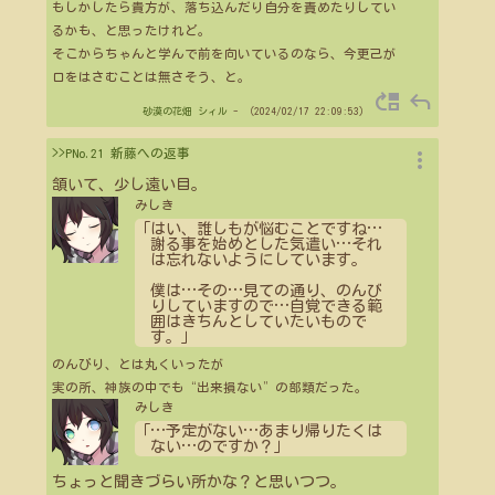
もしかしたら貴方が、落ち込んだり自分を責めたりしてい
るかも、と思ったけれど。
そこからちゃんと学んで前を向いているのなら、今更己が
口をはさむことは無さそう、と。
move_up
reply
砂漠の花畑
シィル
- （2024/02/17 22:09:53）
more_vert
>>PNo.21 新藤への返事
頷いて、少し遠い目。
みしき
「はい、誰しもが悩むことですね
…
謝る事を始めとした気遣い
…
それ
は忘れないようにしています。
僕は
…
その
…
見ての通り、のんび
りしていますので
…
自覚できる範
囲はきちんとしていたいもので
す。」
のんびり、とは丸くいったが
実の所、神族の中でも“出来損ない”の部類だった。
みしき
「
…
予定がない
…
あまり帰りたくは
ない
…
のですか？」
ちょっと聞きづらい所かな？と思いつつ。