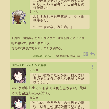
この世界で努力したのも苦労した
のも、みしき自身だ。己自身を誇
るが良い」
シィル
「よし！みしきも元気だし、シィル
は帰るぞ。
…
…
…
またな、みしき。」
此処か、何処か。分からないけど、また会えるといいな。
裾を引いて、歩き出すだろう。
花畑の花を愛でながら、のんびり帰る。
move_up
reply
砂漠の花畑
シィル
- （2024/02/19 9:32:52）
more_vert
>>PNo.243 シィルへの返事
みしき
「いえ、彼もまた何かを
…
抱えてい
るのでしょう。そんな気がしただ
けです。」
向こうが申し出てくるまでは何も言うまい。彼は
とても自立した人だから。
みしき
「
…
はい、そろそろこの世界での修
行
…
研修
…
の期間が終わります。