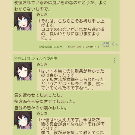
使役されているのは良いものなのかどうか、よく
わからないもので。
みしき
「それは、こちらこそお祈り申し上
げます。
ココでの出会いがこれから進む道
の、良い色どりになりますよう
に。」
move_up
reply
砂漠の花畑
みしき
- （2024/02/17 22:06:41）
more_vert
>>PNo.243 シィルへの返事
みしき
「はい
…
本当に命に別条が無かった
のは良かったです。
シィルさまが詳細をしらなかった
ということは
…
ルラキさま、黙っ
ていてくれたのですね
…
。」
気を遣わせてしまったし、
多方面を不安にさせてしまった。
自分の愚かさが嘆かわしい。
みしき
「
…
僕は
…
大丈夫です。今はただ、
彼の具合が良くなれば
…
それが何
よりです。
僕は、彼が身を挺して教えてくれ