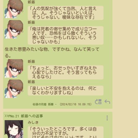
新藤
「人の気配が強くて当然、人と言え
ば、人。そうじゃないといえば、
そうじゃない。曖昧な存在です」
新藤
「俺は死者の寄せ集めで成り立つ一
人です、恐怖をばら撒くそういう
悪い奴
…
…
かもしれないし、そう
じゃないかも」
生きた悪霊みたいな物、ですかね、なんて笑って
る。
新藤
「ちょっと、おせっかいすぎねえか
心配でしたけど。そう言ってもら
えるなら」
新藤
「楽しいと不安を抱えるのは、何と
なくわかりますしね」
move_up
reply
砂漠の花畑
新藤
- （2024/02/16 16:09:15）
more_vert
>>PNo.21 新藤への返事
みしき
「そういったところです。多くは自
分の力不足ですが。
けどそれは今はいいんです。より