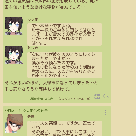
遠くの蜃気楼は異世界の風景を映している。見た
事も無いような奇妙な建物が並んでいる
…
みしき
「で
…
本題
…
ですよね。
ルラキ様のご容体に関してはひと
まず
…
まだ霊水での浄化が必要で
すが
…
それさえ忘れなけれ
ば
…
。」
みしき
「次に
…
なぜ彼をあのようにしてし
まったか、ですが
…
僕がそう頼んだのです。
…
化け物になった時の力の制御を
覚えるのに、人の力を借りる必要
があったのです
…
。」
それが思いのほか、大惨事になってしまった
…
と
申し訳なさそうな面持ちで続けて。
move_up
reply
砂漠の花畑
みしき
- （2024/02/16 22:39:19）
more_vert
>>PNo.111 みしきへの返事
新藤
「
…
…
人を笑顔に、ですか。素敵で
すね
その思い、ぜひ大事にしてほしい