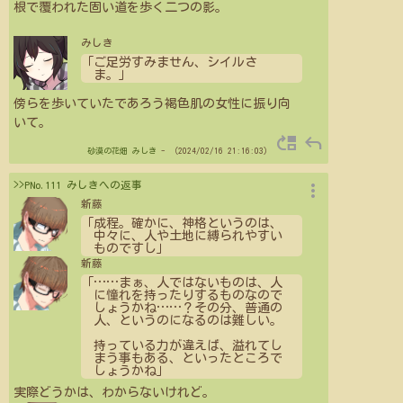
根で覆われた固い道を歩く二つの影。
みしき
「ご足労すみません、シイルさ
ま。」
傍らを歩いていたであろう褐色肌の女性に振り向
いて。
move_up
reply
砂漠の花畑
みしき
- （2024/02/16 21:16:03）
more_vert
>>PNo.111 みしきへの返事
新藤
「成程。確かに、神格というのは、
中々に、人や土地に縛られやすい
ものですし」
新藤
「
…
…
まぁ、人ではないものは、人
に憧れを持ったりするものなので
しょうかね
…
…
？その分、普通の
人、というのになるのは難しい。
持っている力が違えば、溢れてし
まう事もある、といったところで
しょうかね」
実際どうかは、わからないけれど。