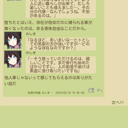
人に近い暮らしが出来て、むしろ
楽しいことも増えました
…
。その
分の代償
…
なんでしょうね、不安
があるのは。」
堕ちたとはいえ、存在が信仰だのに縛られる事が
無くなったのは、ある意味自由なことだから。
みしき
「なるほど、あいまいな
…
ヒトとし
ての気配の方が強いですが
…
どの
ような存在なのですか？」
みしき
「
…
そう想っていただけるのは、嬉
しいことです。まだ修行も始めた
ばかりですし、人の助言や助けは
素直に受け取りたいですね」
他人事じゃないって感じてもらえるのはありがた
い話だ
move_up
reply
砂漠の花畑
みしき
- （2024/02/16 15:45:26）
次へ>>