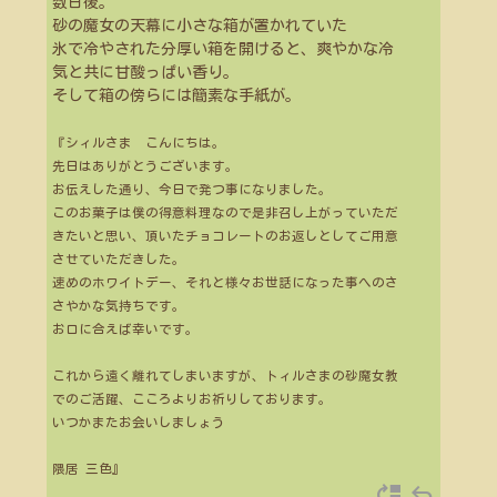
数日後。
砂の魔女の天幕に小さな箱が置かれていた
氷で冷やされた分厚い箱を開けると、爽やかな冷
気と共に甘酸っぱい香り。
そして箱の傍らには簡素な手紙が。
『シィルさま こんにちは。
先日はありがとうございます。
お伝えした通り、今日で発つ事になりました。
このお菓子は僕の得意料理なので是非召し上がっていただ
きたいと思い、頂いたチョコレートのお返しとしてご用意
させていただきした。
速めのホワイトデー、それと様々お世話になった事へのさ
さやかな気持ちです。
お口に合えば幸いです。
これから遠く離れてしまいますが、トィルさまの砂魔女教
でのご活躍、こころよりお祈りしております。
いつかまたお会いしましょう
隈居 三色』
move_up
reply