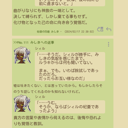
前に進まないと。」
曲がりなりにも神族の一端として。
決して縛られず、しかし棄てる事もせず。
化け物となった己の命に向き合う覚悟だ。
move_up
reply
砂漠の花畑
みしき
- （2024/02/17 22:39:02）
more_vert
>>PNo.111 みしきへの返事
シィル
「
…
…
そうだ。シィルが勝手に、み
しきの気配を感じたまで。
ルラキからは何も聞いてない。
まぁ、でも。いわば腕試しであっ
たのだろ。
だったらお互い様なのだ」
嘘は吐きたくない、とは言っていたから。もしかしたらそ
のうち話してくれるのかも知れないけれど。
シィル
「
…
…
うむ。
そうか、ならばシィルの杞憂であ
ったよう」
貴方の言葉や表情から伺えるのは、後悔や恐れよ
りも覚悟と教訓。