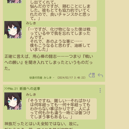
し出てくれて。
悩んだのですが、頼むことにしま
した。彼もとても協力的でいてく
れたので、良いチャンスかと思っ
て。」
みしき
「
…
ですが、化け物になった僕は戦
っている中で我を忘れてしまった
んです。
それで、あのような事に
…
…
僕もこうなると思わず、油断して
いました」
正確に言えば、用心棒の闘志―――つまり『戦い
への願い』を聞き入れてしまったというものだっ
た。
move_up
reply
砂漠の花畑
みしき
- （2024/02/17 3:48:22）
more_vert
>>PNo.21 新藤への返事
みしき
「そうですね、難しい
…
そればかり
は何年経っても
…
何十年経っても
わからない事ばかりです。人によ
って何もかも違う
…
時には傷つけ
てしまう事もあるし。」
神族だったとはいえ全知ではない、故に。