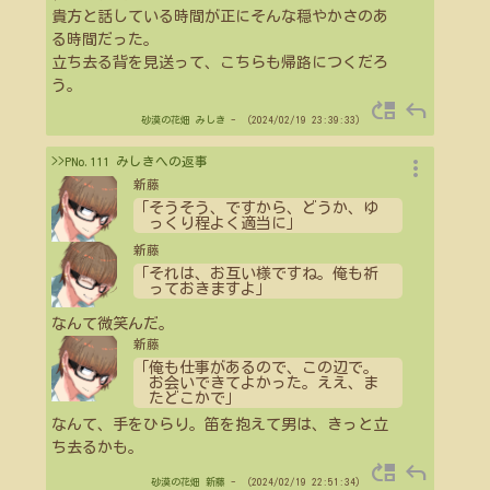
貴方と話している時間が正にそんな穏やかさのあ
る時間だった。
立ち去る背を見送って、こちらも帰路につくだろ
う。
move_up
reply
砂漠の花畑
みしき
- （2024/02/19 23:39:33）
more_vert
>>PNo.111 みしきへの返事
新藤
「そうそう、ですから、どうか、ゆ
っくり程よく適当に」
新藤
「それは、お互い様ですね。俺も祈
っておきますよ」
なんて微笑んだ。
新藤
「俺も仕事があるので、この辺で。
お会いできてよかった。ええ、ま
たどこかで」
なんて、手をひらり。笛を抱えて男は、きっと立
ち去るかも。
move_up
reply
砂漠の花畑
新藤
- （2024/02/19 22:51:34）