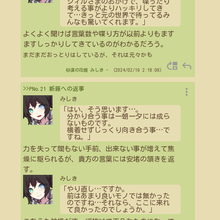
シィルさまのおかげで、喋ったり
考える事がよりハッキリしてき
て
…
きっと元の世界で待ってるみ
んなも驚いてくれます。」
よくよく聞けば言葉数や喋り方が以前よりもます
ますしっかりしてきているのがわかるだろう。
まだまだおっとりはしているが、それは元々かも
move_up
reply
砂漠の花畑
みしき
- （2024/02/19 2:18:08）
more_vert
>>PNo.21 新藤への返事
みしき
「はい、そう思います
…
。
分かり合う事は一朝一夕には成ら
ないものです。
横着せずじっくり向き合う事
…
で
すね。」
力を失って間もない手前、出来ない事が増えて焦
燥に駆られるが、貴方の言葉には安堵の頷きを返
す。
みしき
「やり直し
…
ですか。
前はあまり良いモノでは無かった
のですね
…
それなら、ここに来れ
て良かったのでしょうか。」