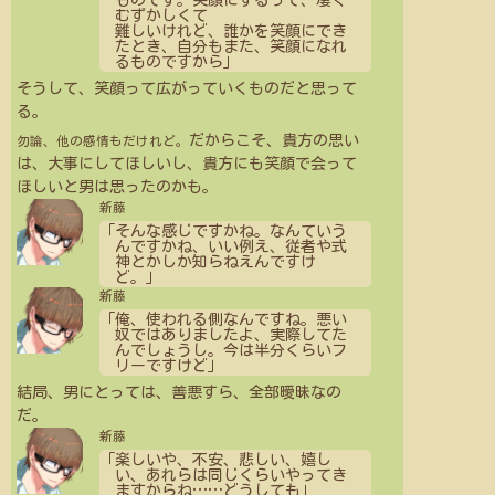
ものです。笑顔にするって、凄く
むずかしくて
難しいけれど、誰かを笑顔にでき
たとき、自分もまた、笑顔になれ
るものですから」
そうして、笑顔って広がっていくものだと思って
る。
だからこそ、貴方の思い
勿論、他の感情もだけれど。
は、大事にしてほしいし、貴方にも笑顔で会って
ほしいと男は思ったのかも。
新藤
「そんな感じですかね。なんていう
んですかね、いい例え、従者や式
神とかしか知らねえんですけ
ど。」
新藤
「俺、使われる側なんですね。悪い
奴ではありましたよ、実際してた
んでしょうし。今は半分くらいフ
リーですけど」
結局、男にとっては、善悪すら、全部曖昧なの
だ。
新藤
「楽しいや、不安、悲しい、嬉し
い、あれらは同じくらいやってき
ますからね
…
…
どうしても」