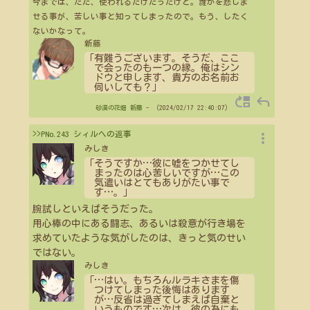
今までは、ただ、使われるだけだったけど。誰かを悲しま
せる事が、苦しい事と知ってしまったので。もう、したく
ないかなって。
新藤
「有難うございます。そうだ、ここ
で会ったのも一つの縁。俺はシン
ドウと申します、貴方のお名前お
伺いしても？」
move_up
reply
砂漠の花畑
新藤
- （2024/02/17 22:40:07）
more_vert
>>PNo.243 シィルへの返事
みしき
「そうですか
…
彼に嘘をつかせてし
まったのは心苦しいですが
…
この
気遣いはとてもありがたい事で
す
…
。」
腕試しといえばそうだった。
用心棒の中にある闘志、あるいは殺意が行き場を
求めていたような気がしたのは、きっと気のせい
ではない。
みしき
「
…
はい。もちろんルラキさまを傷
つけてしまった後悔はあります
が
…
反省は過ぎてしまえば自棄と
いうものです
…
次は、彼の為にも