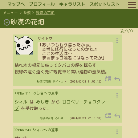
マップへ
プロフィール
キャラリスト
スポットリスト
メニュー
>
砂漠
>
砂漠の花畑
ルール
expand_circle_down
砂漠の花畑
次へ>>
ログイン
more_vert
サイトウ
「あいつももう帰ったかぁ。
ログアウト
本当に修行になったのかねぇ
ここの生活は
…
まぁまぁ口達者にはなってたが」
枯れ木の根元に座ってタバコの煙を揺らす
視線の遠く遠く先に観覧車と高い建物の蜃気楼。
move_up
reply
砂漠の花畑
サイトウ
- （2024/02/28 11:52:12）
more_vert
>>PNo.111 みしきへの返事
シィル
は
みしき
から
甘口ベリーチョコクレー
プ
を受け取った。
move_up
reply
砂漠の花畑
みしき
- （2024/02/24 22:16:30）
more_vert
>>PNo.243 シィルへの返事