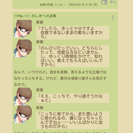
move_up
reply
砂漠の花畑
シィル
- （2024/02/18 9:33:25）
more_vert
>>PNo.111 みしきへの返事
新藤
「でしたら、きっと十分ですよ
自覚できないままの者もいますか
ら」
新藤
「のんびりだっていい。どちらにし
たって、完璧な方などいません
し、ゆっくり時間をかけて、知れ
ばいい。教えてもらえばいいんで
すから」
なんて、いうけれど。自分も実際、言えるような立場では
なかったりもする。けれど、貴方は頑張り屋さんな気がす
るので。
新藤
「ええ、こっちで、やり直そうかな
ぁと」
新藤
「こっちに来てから、また悪いよう
に使われるの、嫌になっちゃった
んですねぇ
…
…
いい人ばかりに会
うものだから」