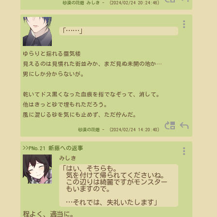
砂漠の花畑
みしき
- （2024/02/24 20:24:46）
more_vert
「
…
…
」
ゆらりと揺れる蜃気楼
見えるのは見慣れた街並みか、まだ見ぬ未開の地か
…
男にしか分からないが。
乾いてドス黒くなった血痕を指でなぞって、消して。
他はきっと砂で埋もれただろう。
風に混じる砂を気にも止めず、ただ佇んだ。
move_up
reply
砂漠の花畑
- （2024/02/24 14:20:40）
more_vert
>>PNo.21 新藤への返事
みしき
「はい、そちらも。
気を付けて帰られてくださいね。
この辺りは綺麗ですがモンスター
もいますので。
…
それでは、失礼いたします」
程よく、適当に。