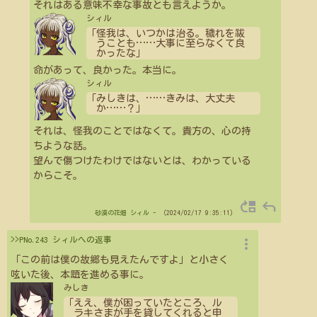
それはある意味不幸な事故とも言えようか。
シィル
「怪我は、いつかは治る。穢れを祓
うことも
…
…
大事に至らなくて良
かったな」
命があって、良かった。本当に。
シィル
「みしきは、
…
…
きみは、大丈夫
か
…
…
？」
それは、怪我のことではなくて。貴方の、心の持
ちような話。
望んで傷つけたわけではないとは、わかっている
からこそ。
move_up
reply
砂漠の花畑
シィル
- （2024/02/17 9:35:11）
more_vert
>>PNo.243 シィルへの返事
「この前は僕の故郷も見えたんですよ」と小さく
呟いた後、本題を進める事に。
みしき
「ええ、僕が困っていたところ、ル
ラキさまが手を貸してくれると申