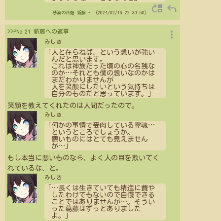
move_up
reply
砂漠の花畑
新藤
- （2024/02/16 22:30:50）
more_vert
>>PNo.21 新藤への返事
みしき
「人と在らねば、という想いが強い
んだと思います。
これは神族だった頃の心の名残な
のか
…
それとも僕の想いなのかは
まだわかりませんが
人を笑顔にしたいという気持ちは
自分のものだと思っています。」
笑顔を教えてくれたのは人間だったので。
みしき
「何かの事情で受肉している霊魂
…
というところでしょうか。
悪いものにはとても見えません
が
…
」
もし本当に悪いものなら、よく人の目を欺いてく
れているな、と。
みしき
「
…
長くは生きていても精進に費や
したわけでもないので自慢できる
ことではありませんが
…
。そうい
った葛藤はずっとありました
よ。」