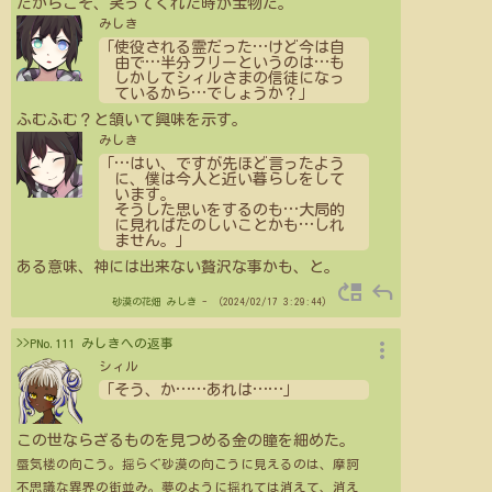
だからこそ、笑ってくれた時が宝物だ。
みしき
「使役される霊だった
…
けど今は自
由で
…
半分フリーというのは
…
も
しかしてシィルさまの信徒になっ
ているから
…
でしょうか？」
ふむふむ？と頷いて興味を示す。
みしき
「
…
はい、ですが先ほど言ったよう
に、僕は今人と近い暮らしをして
います。
そうした思いをするのも
…
大局的
に見ればたのしいことかも
…
しれ
ません。」
ある意味、神には出来ない贅沢な事かも、と。
move_up
reply
砂漠の花畑
みしき
- （2024/02/17 3:29:44）
more_vert
>>PNo.111 みしきへの返事
シィル
「そう、か
…
…
あれは
…
…
」
この世ならざるものを見つめる金の瞳を細めた。
蜃気楼の向こう。揺らぐ砂漠の向こうに見えるのは、摩訶
不思議な異界の街並み。夢のように揺れては消えて、消え