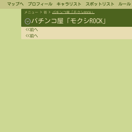
マップへ
プロフィール
キャラリスト
スポットリスト
ルール
メニュー
>
街
>
パチンコ屋「モクシROCK」
expand_circle_down
パチンコ屋「モクシROCK」
<<前へ
<<前へ