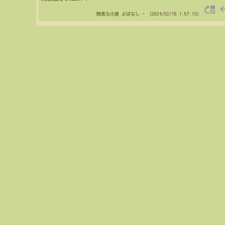
move_up
re
簡素な小屋
よばなし
- （2024/02/15 1:57:13）