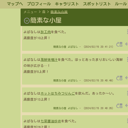
マップへ
プロフィール
キャラリスト
スポットリスト
ルール
メニュー
>
森
>
簡素な小屋
expand_circle_down
簡素な小屋
more_
よばなしは
加工肉
を食べた。
満腹度が10上昇！
move_up
re
簡素な小屋
よばなし
- （2024/02/15 20:41:21）
more_
よばなしは
海鮮味噌汁
を食べた。ほっとあったまりおいしい海鮮
の味が広がる
…
！
満腹度が5上昇！
move_up
re
簡素な小屋
よばなし
- （2024/02/15 20:40:49）
more_
よばなしは
ホットはちみつりんご
を飲んだ。あったか～い。
満腹度が13上昇！
move_up
re
簡素な小屋
よばなし
- （2024/02/15 20:40:35）
more_
よばなしは
七菜醤油炒め
を食べた。
満腹度が26上昇！