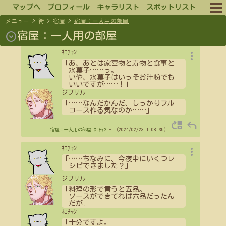
マップへ
プロフィール
キャラリスト
スポットリスト
メニュー
>
街
>
宿屋
>
宿屋：一人用の部屋
ルール
expand_circle_down
宿屋：一人用の部屋
more_vert
ﾈｺﾁｬﾝ
ログイン
「あ、あとは家喜物と寿物と食事と
水菓子
…
…
っ。
いや、水菓子はいっそお汁粉でも
ログアウト
いいですが
…
…
！」
ジブリル
「
…
…
なんだかんだ、しっかりフル
コース作る気なのか
…
…
」
move_up
reply
宿屋：一人用の部屋
ﾈｺﾁｬﾝ
- （2024/02/23 1:08:35）
more_vert
ﾈｺﾁｬﾝ
「
…
…
ちなみに、今夜中にいくつレ
シピできました？」
ジブリル
「料理の形で言うと五品。
ソースができてれば六品だったん
だが」
ﾈｺﾁｬﾝ
「十分ですよ。