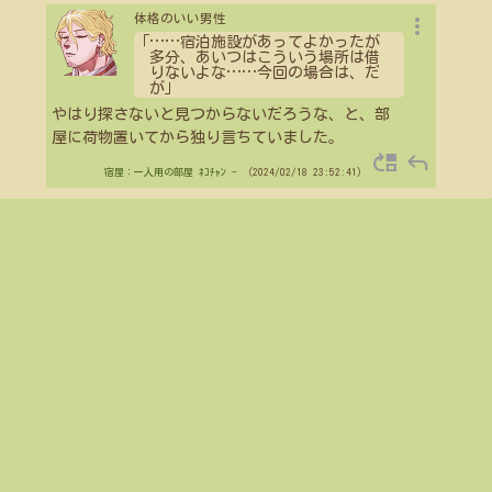
more_vert
体格のいい男性
「
…
…
宿泊施設があってよかったが
多分、あいつはこういう場所は借
りないよな
…
…
今回の場合は、だ
が」
やはり探さないと見つからないだろうな、と、部
屋に荷物置いてから独り言ちていました。
move_up
reply
宿屋：一人用の部屋
ﾈｺﾁｬﾝ
- （2024/02/18 23:52:41）