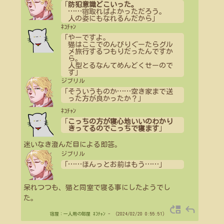
「
防犯意識どこいった。
…
…
宿取ればよかっただろう。
人の姿にもなれるんだから」
ﾈｺﾁｬﾝ
「やーですよ。
猫はここでのんびりぐーたらグル
メ旅行するつもりだったんですか
ら。
人型とるなんてめんどくせーので
す」
ジブリル
「そういうものか
…
…
空き家まで送
った方が良かったか？」
ﾈｺﾁｬﾝ
「
こっちの方が寝心地いいのわかり
きってるのでこっちで寝ます
」
迷いなき澄んだ目による即答。
ジブリル
「
…
…
ほんっとお前はもう
…
…
」
呆れつつも、猫と同室で寝る事にしたようでし
た。
move_up
reply
宿屋：一人用の部屋
ﾈｺﾁｬﾝ
- （2024/02/20 0:55:51）