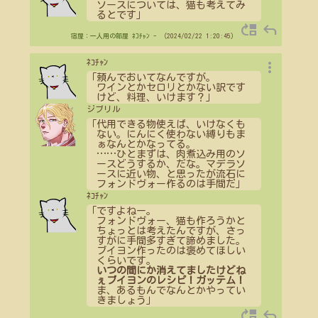
ソースについては、猫も考えてみ
るとです」
move_up
reply
宿屋：一人用の部屋
ﾈｺﾁｬﾝ
- （2024/02/22 1:20:45）
more_vert
ﾈｺﾁｬﾝ
「頼んでおいてなんですが。
ワインとかセロリとかない訳です
けど、料理、いけます？」
ジブリル
「代用できる物使えば、いけなくも
ない。にんにく使わない縛りもま
ぁなんとかなってる。
…
…
ひとまずは、肉煮込み用のソ
ースどうするか、だな。マデラソ
ースに近い物、と思ったが流石に
フォンドヴォー作るのは手間だ」
ﾈｺﾁｬﾝ
「ですよねー。
フォンドヴォー、猫も作ろうかと
ちょっとは考えたんですが、さっ
すがに手間多すぎて諦めました。
ブイヨン作ったのは褒めてほしい
くらいです。
いつの間にか消えてましたけどね
ぇブイヨンのレシピ！ガッテム！
ま、あるもんでなんとかやってい
きましょう」
move_up
reply