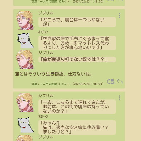
宿屋：一人用の部屋
ﾈｺﾁｬﾝ
- （2024/02/22 1:18:56）
more_vert
ジブリル
「ところで、寝台は一つしかない
が」
ﾈｺﾁｬﾝ
「空き家の床で毛布にくるまって寝
るより、おめーをマットレス代わ
りにした方が寝心地いいです」
ジブリル
「
俺が寝返り打てない奴では？？
」
猫とはそういう生き物故、仕方ないね。
move_up
reply
宿屋：一人用の部屋
ﾈｺﾁｬﾝ
- （2024/02/20 1:00:21）
more_vert
ジブリル
「一応、こちらまで連れてきたが。
お前は、この街で寝床は持ってい
ないのか？」
ﾈｺﾁｬﾝ
「みゃん？
猫は、適当な空き家に住み着いて
ましたけど？」
ジブリル