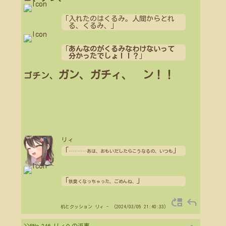
「入れたのはくるみ。人間からとれ
る、くるみ、」
「
あんなのがくるみなわけないって
分かったでしょ！！？
」
ガン、ガチィ、 ン！！
ゴチン、
リィ
「
」
…
…
…
…
あは、おもいだしたらこうなるの、いつも
「
」
鉄臭くなっちゃった、ごめんね、
move_up
reply
机とクッション
リィ
- （2024/03/05 21:40:33）
>>PNo.246 リィへの返事