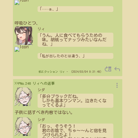
「
」
…
…
ぁ、
呼吸ひとつ、
リィ
「うん。人に食べてもらうための
味。胡桃ってナッツみたいなんだ
ね、」
「
」
私が出したのとは違う、
move_up
reply
机とクッション
リィ
- （2024/03/04 9:31:49）
more_vert
>>PNo.246 リィへの返事
シダ
「多分ブラックだね。
しかも基本ワンマン。泣きたくな
ってくるよ」
子供に話すべき内容ではない。
シダ
「おっ、そうそう！
君のお陰で、ちゃ〜〜んと宿を見
つけられたよ！