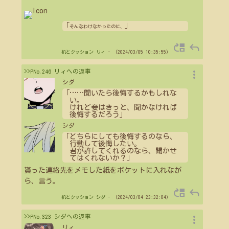
「
」
そんなわけなかったのに、
move_up
reply
机とクッション
リィ
- （2024/03/05 10:35:55）
more_vert
>>PNo.246 リィへの返事
シダ
「
…
…
聞いたら後悔するかもしれな
い。
けれど妾はきっと、聞かなければ
後悔するだろう」
シダ
「どちらにしても後悔するのなら、
行動して後悔したい。
君が許してくれるのなら、聞かせ
てはくれないか？」
貰った連絡先をメモした紙をポケットに入れなが
ら、言う。
move_up
reply
机とクッション
シダ
- （2024/03/04 23:32:04）
more_vert
>>PNo.323 シダへの返事
リィ