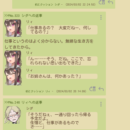
move_up
reply
机とクッション
シダ
- （2024/03/02 22:24:53）
more_vert
>>PNo.323 シダへの返事
リィ
「仕事あるの？ 大変だねー、何し
てるの？」
仕事というのはよく分からない。無縁な生き方を
してきたから。
リィ
「んー
…
…
そう、だね。ここで、忘
れられない思い出もできた」
リィ
「お姉さんは、何かあった？」
move_up
reply
机とクッション
リィ
- （2024/03/02 20:14:09）
more_vert
>>PNo.246 リィへの返事
シダ
「そうだねぇ、一通り回ったら帰る
予定だよ。
生憎と、仕事があるもので
さ
…
…
」