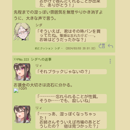
おかげで呑んだくれることが出来
た、ありがとう！」
先程までの湿っぽい雰囲気を無理やりかき消すよ
うに、大きな声で言う。
シダ
「そういえば、君はその時パンを買
ってたね。
種類は忘れたけど
…
…
。
お味はどうだったかな？」
move_up
reply
机とクッション
シダ
- （2024/03/03 20:01:32）
more_vert
>>PNo.323 シダへの返事
リィ
「それブラックじゃないの？」
お賃金の大切さは流石に分かる。
「
…
…
…
…
忘れられることが性質。
そうか
…
…
でも、寂しいね」
リィ
「
…
…
っあ、湿っぽくなっちゃっ
た！
お姉さんそういえば市場のあとど
うしたの？ 宿は見つかった？」