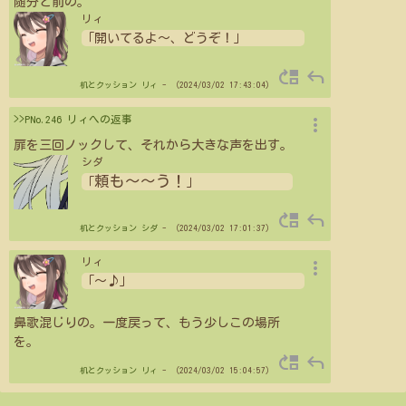
随分と前の。
リィ
「開いてるよ〜、どうぞ！」
move_up
reply
机とクッション
リィ
- （2024/03/02 17:43:04）
more_vert
>>PNo.246 リィへの返事
扉を三回ノックして、それから大きな声を出す。
シダ
頼も〜〜う！
「
」
move_up
reply
机とクッション
シダ
- （2024/03/02 17:01:37）
more_vert
リィ
「〜♪」
鼻歌混じりの。一度戻って、もう少しこの場所
を。
move_up
reply
机とクッション
リィ
- （2024/03/02 15:04:57）