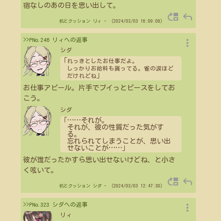
宿なしのあの日を思い出して。
move_up
reply
机とクッション
リィ
- （2024/03/03 16:09:08）
more_vert
>>PNo.246 リィへの返事
シダ
「
れっきとしたお仕事だよ。
しっかりお給料も貰ってる。雀の涙ほど
」
だけれどね
お仕事アピール。片手でブイっとピースをしてお
こう。
シダ
「
…
…
それが。
それが、彼の性質だった気がす
る。
忘れられてしまうことが、思い出
せないことが
…
…
」
彼が誰だったかすら思い出せないけどね、と小さ
く呟いて。
move_up
reply
机とクッション
シダ
- （2024/03/03 12:47:30）
more_vert
>>PNo.323 シダへの返事
リィ