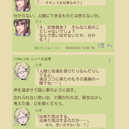
「
」
…
…
それってお仕事なの？
分からない、人間にできるものとは思えないが。
リィ
「え、記憶喪失？ そんなに前のこ
とじゃないでしょ？
なんで思い出せないとか、分か
る？」
move_up
reply
机とクッション
リィ
- （2024/03/03 12:08:16）
more_vert
>>PNo.246 リィへの返事
シダ
「人間に祝福を授けたりなんだりし
てるよ。
実はココに来たのもその業務の一
環でね
…
…
」
声を潜ませて隠し事のように話す。
忘れられない思い出、と聞かれれば、彼女は少し
考えた後、口を開くだろう。
シダ
「出来た気はする。
出来た気はするのだが
…
…
。
」
…
…
あれ、思い出せないな
…
？