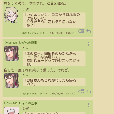
肩をすくめて、やれやれ、と首を振る。
シダ
「いやぁしかし、ココから離れるの
は惜しいな。
どうだろう、君もそう思わない
か？」
move_up
reply
机とクッション
シダ
- （2024/03/02 19:25:51）
more_vert
>>PNo.323 シダへの返事
リィ
「まあねー、開拓もあらかた進ん
で、みんな満足して。
お別れムードって感じだったから
ね」
自分も一度それに乗じて帰った、けれど。
リィ
「お姉さんもこれ終わったら帰る
の？」
move_up
reply
机とクッション
リィ
- （2024/03/02 18:38:47）
more_vert
>>PNo.246 リィへの返事
シダ