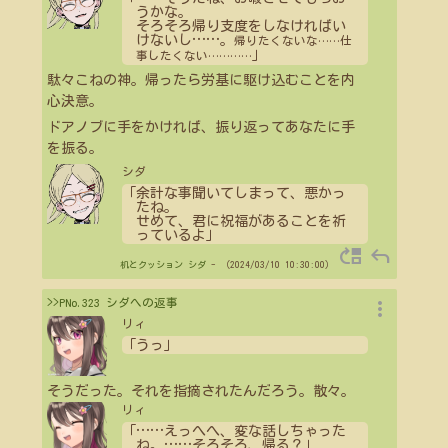
うかな。
そろそろ帰り支度をしなければい
けないし
…
…
。
帰りたくないな
…
…
仕
」
事したくない
…
…
…
…
駄々こねの神。帰ったら労基に駆け込むことを内
心決意。
ドアノブに手をかければ、振り返ってあなたに手
を振る。
シダ
「余計な事聞いてしまって、悪かっ
たね。
せめて、君に祝福があることを祈
っているよ」
move_up
reply
机とクッション
シダ
- （2024/03/10 10:30:00）
more_vert
>>PNo.323 シダへの返事
リィ
「うっ」
そうだった。それを指摘されたんだろう。散々。
リィ
「
…
…
えっへへ、変な話しちゃった
ね。
…
…
そろそろ、帰る？」