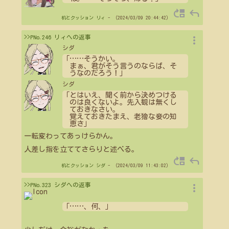
move_up
reply
机とクッション
リィ
- （2024/03/09 20:44:42）
more_vert
>>PNo.246 リィへの返事
シダ
「
…
…
そうかい。
まぁ、君がそう言うのならば、そ
うなのだろう！」
シダ
「とはいえ、聞く前から決めつける
のは良くないよ。先入観は無くし
ておきなさい。
覚えておきたまえ、老獪な妾の知
恵さ」
一転変わってあっけらかん。
人差し指を立ててさらりと述べる。
move_up
reply
机とクッション
シダ
- （2024/03/09 11:43:02）
more_vert
>>PNo.323 シダへの返事
「
…
…
、何、」