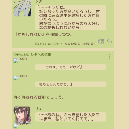
シダ
「
…
…
そうだね。
話し合った方が良いだろうし、君
の隣に居る理由を理解した方が良
いだろう。
君が言うように心からのお人好し
なの
かもしれない
から」
『かもしれない』を強調しつつ。
move_up
reply
机とクッション
シダ
- （2024/03/07 18:55:20）
more_vert
>>PNo.323 シダへの返事
「
」
…
…
それは、そう、だけど
「
」
私も苦しんだけど、
許す許されるは別でしょう、
リィ
「
…
…
あのね。さっき話した人たち
はまだ、私といてくれてて、」