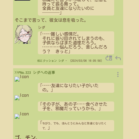
持って振る舞って。
全員と友達になりたいのに
────」
そこまで言って、彼女は息を吸った。
シダ
「
…
…
難しい感情だ。
それに振り回されてしまうのも、
子供ならばまた道理だろう。
…
…
…
…
悩んだろう、苦しんだろ
う？ きっと」
move_up
reply
机とクッション
シダ
- （2024/03/06 16:05:58）
more_vert
>>PNo.323 シダへの返事
「
…
…
友達になりたい子がいた
の。」
「その子が、あの子
…
…
食べさせた
子を、邪魔だっていうから、」
「
ちがう、でも、ほんとうにみんなと友達になりたく
」
て、
ゴ、チン、