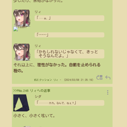
少しだけ、余裕がなかった。
リィ
「
」
…
…
ぁ、
「
…
…
」
リィ
「かもしれないじゃなくて、きっと
そうなんだよ。」
それ以上に、
理性がなかった。自罰を止められる
程の。
move_up
reply
机とクッション
リィ
- （2024/03/08 21:35:19）
more_vert
>>PNo.246 リィへの返事
シダ
「
」
…
…
…
…
カカ。なんで、ねぇ？
小さく、小さく呟いて。