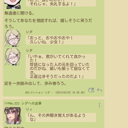
「おっ、良いのかい？
それじゃ、失礼するよ！」
無遠慮に開ける。
そうしてあなたを視認すれば、嬉しそうに笑うだ
ろう。
シダ
「おっと、おやおやおや！
久しいね、少女！」
シダ
「いやぁ、君がいてくれて良かっ
た！
世話になった人の元を回っていた
のだがね、揃いも揃って居なくて
さ。
正直泣きそうだったのだよ！」
足を一歩踏み出して、歩み寄ろう。
move_up
reply
机とクッション
シダ
- （2024/03/02 18:26:30）
more_vert
>>PNo.323 シダへの返事
リィ
「ん、その声聞き覚えがあるよう
な」