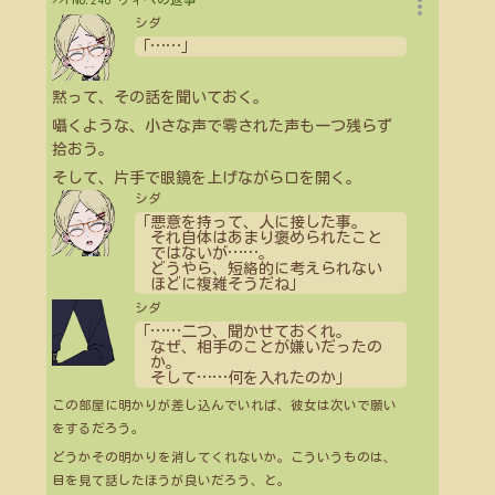
more_vert
シダ
「
…
…
」
黙って、その話を聞いておく。
囁くような、小さな声で零された声も一つ残らず
拾おう。
そして、片手で眼鏡を上げながら口を開く。
シダ
「悪意を持って、人に接した事。
それ自体はあまり褒められたこと
ではないが
…
…
。
どうやら、短絡的に考えられない
ほどに複雑そうだね」
シダ
「
…
…
二つ、聞かせておくれ。
なぜ、相手のことが嫌いだったの
か。
そして
…
…
何を入れたのか」
この部屋に明かりが差し込んでいれば、彼女は次いで願い
をするだろう。
どうかその明かりを消してくれないか。こういうものは、
目を見て話したほうが良いだろう、と。