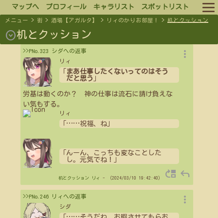
マップへ
プロフィール
キャラリスト
スポットリスト
メニュー
>
街
>
酒場【アガルタ】
>
リィのかりお部屋！
>
机とクッション
ルール
expand_circle_down
机とクッション
more_vert
>>PNo.323 シダへの返事
ログイン
リィ
「
まあ仕事したくないってのはそう
ログアウト
だと思う
」
労基は動くのか？ 神の仕事は流石に請け負えな
い気もする。
リィ
「
…
…
祝福、ね」
「んーん、こっちも変なことした
し。元気でね！」
move_up
reply
机とクッション
リィ
- （2024/03/10 19:42:40）
more_vert
>>PNo.246 リィへの返事
シダ
「
…
…
そうだね、お暇させてもらお