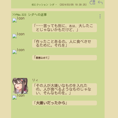
move_up
reply
机とクッション
シダ
- （2024/03/05 19:39:25）
more_vert
>>PNo.323 シダへの返事
「
…
…
言っても別に、
大したこ
あは、
とじゃないかもだけど、」
「作ったことあるの。人に食べさせ
るために。それを」
「
」
悪意込めて
リィ
「その人が大嫌いなものを入れた
の。人が食べるようなものじゃな
い、そんなものを。」
「
大嫌いだったから
」