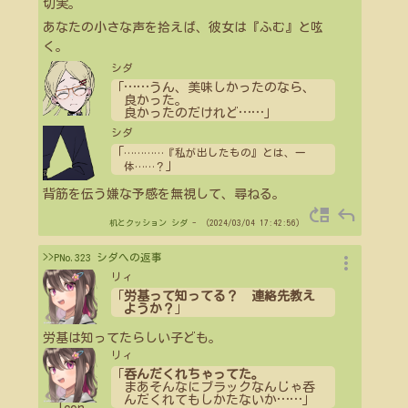
切実。
あなたの小さな声を拾えば、彼女は『ふむ』と呟
く。
シダ
「
…
…
うん、美味しかったのなら、
良かった。
良かったのだけれど
…
…
」
シダ
「
…
…
…
…
『私が出したもの』とは、一
」
体
…
…
？
背筋を伝う嫌な予感を無視して、尋ねる。
move_up
reply
机とクッション
シダ
- （2024/03/04 17:42:56）
more_vert
>>PNo.323 シダへの返事
リィ
「
労基って知ってる？ 連絡先教え
ようか？
」
労基は知ってたらしい子ども。
リィ
「
呑んだくれちゃってた。
まあそんなにブラックなんじゃ呑
んだくれてもしかたないか
…
…
」