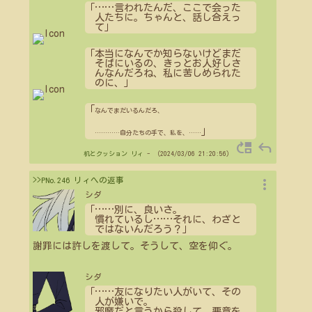
「
…
…
言われたんだ、ここで会った
人たちに。ちゃんと、話し合えっ
て」
「本当になんでか知らないけどまだ
そばにいるの、きっとお人好しさ
んなんだろね、私に苦しめられた
のに、」
「
なんでまだいるんだろ、
」
…
…
…
…
自分たちの手で、私を、
…
…
move_up
reply
机とクッション
リィ
- （2024/03/06 21:20:56）
more_vert
>>PNo.246 リィへの返事
シダ
「
…
…
別に、良いさ。
慣れているし
…
…
それに、わざと
ではないんだろう？」
謝罪には許しを渡して。そうして、空を仰ぐ。
シダ
「
…
…
友になりたい人がいて、その
人が嫌いで。
邪魔だと言うから殺して、悪意を