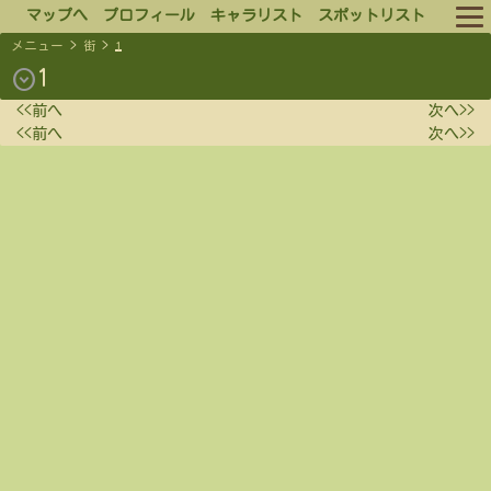
マップへ
プロフィール
キャラリスト
スポットリスト
メニュー
>
街
>
1
ルール
expand_circle_down
1
<<前へ
次へ>>
ログイン
<<前へ
次へ>>
ログアウト