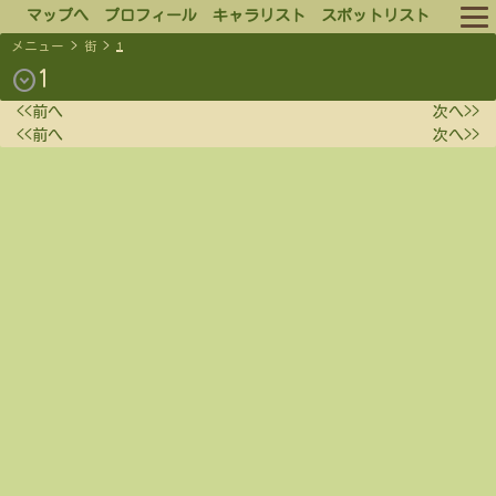
マップへ
プロフィール
キャラリスト
スポットリスト
メニュー
>
街
>
1
ルール
expand_circle_down
1
<<前へ
次へ>>
ログイン
<<前へ
次へ>>
ログアウト