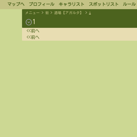
マップへ
プロフィール
キャラリスト
スポットリスト
ルール
メニュー
>
街
>
酒場【アガルタ】
>
1
expand_circle_down
1
<<前へ
<<前へ