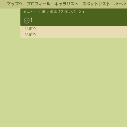
マップへ
プロフィール
キャラリスト
スポットリスト
ルール
メニュー
>
街
>
酒場【アガルタ】
>
1
expand_circle_down
1
<<前へ
<<前へ