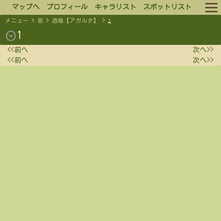
マップへ
プロフィール
キャラリスト
スポットリスト
メニュー
>
街
>
酒場【アガルタ】
>
1
ルール
expand_circle_down
1
<<前へ
次へ>>
ログイン
<<前へ
次へ>>
ログアウト