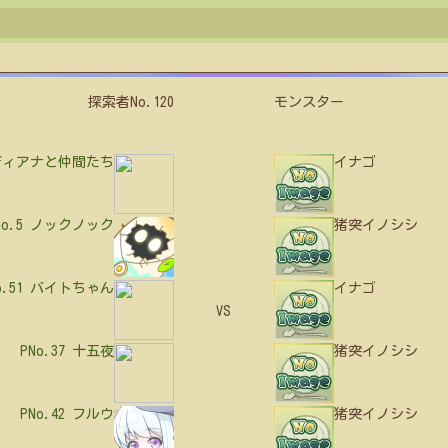
探索者No.120
モンスター
ディアナと仲間たち
イナゴ
No.5
ノックノック
猪突イノシシ
o.51
バイトちゃん
イナゴ
VS
PNo.37
十五夜
猪突イノシシ
PNo.42
フルウ
猪突イノシシ