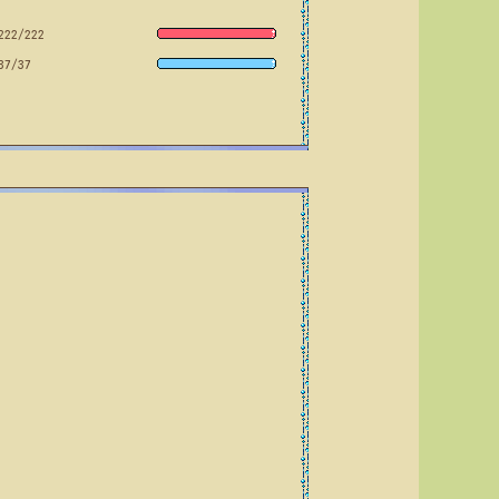
222/222
37/37