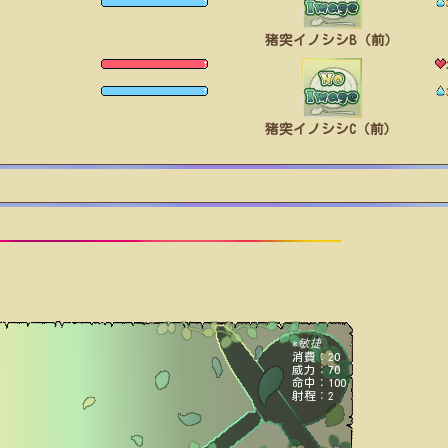
猪突イノシシB（前）
猪突イノシシC（前）
敏捷
*
消費：20
威力：70
命中：100
射程：2