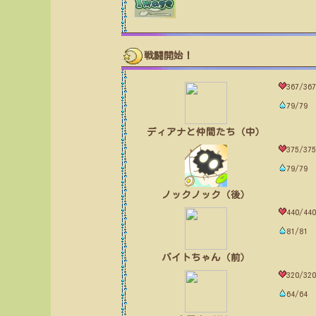
戦闘開始！
367/367
79/79
ディアナと仲間たち（中）
375/375
79/79
ノックノック（後）
440/440
81/81
バイトちゃん（前）
320/320
64/64