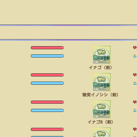
イナゴ（前）
猪突イノシシ（前）
イナゴB（前）