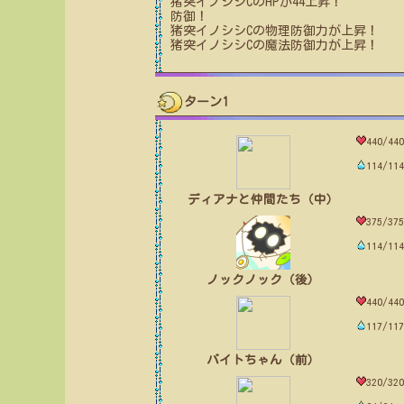
猪突イノシシC
のHPが
44
上昇！
防御！
猪突イノシシC
の物理防御力が上昇！
猪突イノシシC
の魔法防御力が上昇！
ターン1
440/440
114/114
ディアナと仲間たち（中）
375/375
114/114
ノックノック（後）
440/440
117/117
バイトちゃん（前）
320/320