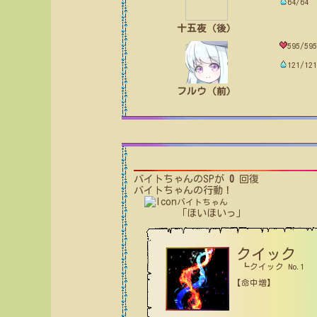
64/64
十五夜（後）
595/595
121/121
フルウ（前）
バイトちゃん
のSPが
0
回復
バイトちゃん
の行動！
バイトちゃん
「ほいほいっ」
クイック
┗クイック No.1
【命中増】