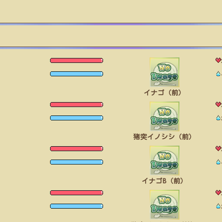
イナゴ（前）
猪突イノシシ（前）
イナゴB（前）